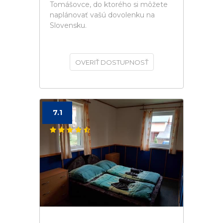
Tomášovce, do ktorého si môžete
naplánovať vašú dovolenku na
Slovensku.
OVERIŤ DOSTUPNOSŤ
7.1