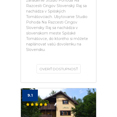
zariadenie Studio Pohoda Na
Razcesti Cingov Slovenský Raj sa
nachádza v Spišských
Tomášovciach. Ubytovanie Studio
Pohoda Na Razcesti Cingov
Slovensky Raj sa nachádza v
slovenskom meste Spišské
Tomášovce, do ktorého si môžete
naplánovať vašú dovolenku na
Slovensku.
OVERIŤ DOSTUPNOSŤ
9.1