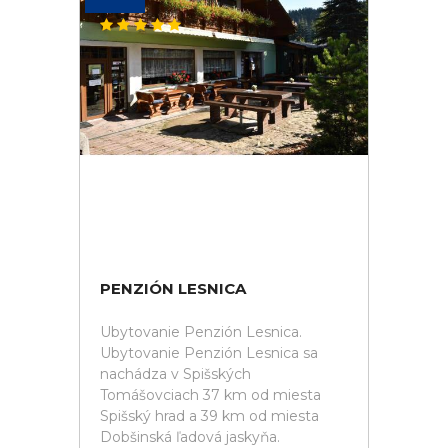
PENZIÓN LESNICA
Ubytovanie Penzión Lesnica.
Ubytovanie Penzión Lesnica sa
nachádza v Spišských
Tomášovciach 37 km od miesta
Spišský hrad a 39 km od miesta
Dobšinská ľadová jaskyňa.