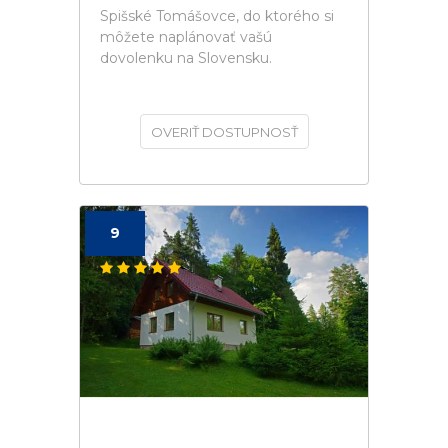
Spišské Tomášovce, do ktorého si
môžete naplánovať vašú
dovolenku na Slovensku.
OVERIŤ DOSTUPNOSŤ
9