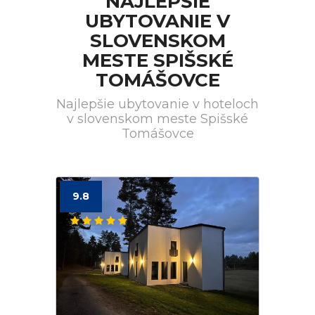
NAJLEPŠIE
UBYTOVANIE V
SLOVENSKOM
MESTE SPIŠSKÉ
TOMÁŠOVCE
Najlepšie ubytovanie v hoteloch
v slovenskom meste Spišské
Tomášovce
9.8