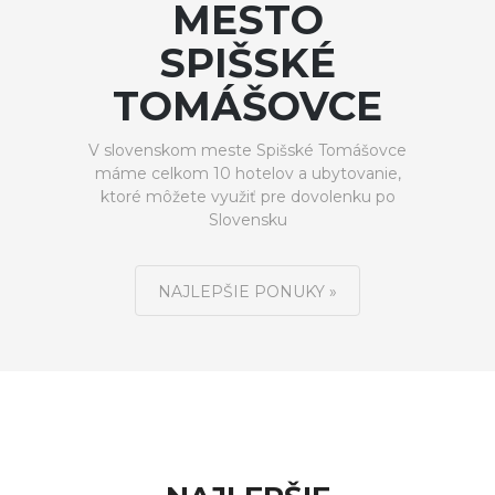
MESTO
SPIŠSKÉ
TOMÁŠOVCE
V slovenskom meste Spišské Tomášovce
máme celkom 10 hotelov a ubytovanie,
ktoré môžete využiť pre dovolenku po
Slovensku
NAJLEPŠIE PONUKY »