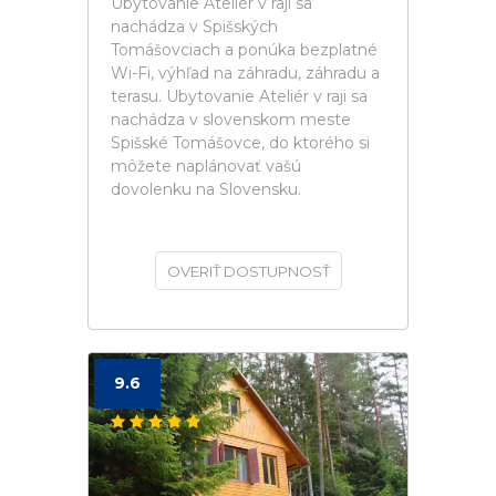
Ubytovanie Ateliér v raji sa
nachádza v Spišských
Tomášovciach a ponúka bezplatné
Wi-Fi, výhľad na záhradu, záhradu a
terasu. Ubytovanie Ateliér v raji sa
nachádza v slovenskom meste
Spišské Tomášovce, do ktorého si
môžete naplánovať vašú
dovolenku na Slovensku.
OVERIŤ DOSTUPNOSŤ
9.6