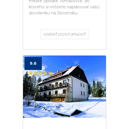
meste Spišské Tomášovce, do
ktorého si môžete naplánovať vašú
dovolenku na Slovensku.
OVERIŤ DOSTUPNOSŤ
9.6