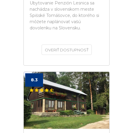
Ubytovanie Penzión Lesnica sa
nachádza v slovenskom meste
Spišské Tomášovce, do ktorého si
môžete naplánovať vašú
dovolenku na Slovensku.
OVERIŤ DOSTUPNOSŤ
8.3