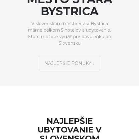
BYSTRICA
V slovenskom meste Stará Bystrica
máme celkom 5 hotelov a ubytovanie,
ktoré môžete využiť pre dovolenku po
Slovensku
NAJLEPŠIE PONUKY »
NAJLEPŠIE
UBYTOVANIE V
SLOVENSKOM