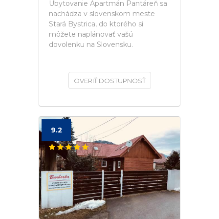
Ubytovanie Apartmán Pantáreň sa
nachádza v slovenskom meste
Stará Bystrica, do ktorého si
môžete naplánovať vašú
dovolenku na Slovensku.
OVERIŤ DOSTUPNOSŤ
9.2