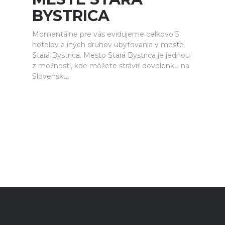
BYSTRICA
Momentálne pre vás evidujeme celkovo 5
hotelov a iných druhov ubytovania v meste
Stará Bystrica. Mesto Stará Bystrica je jednou
z možností, kde môžete stráviť dovolenku na
Slovensku.