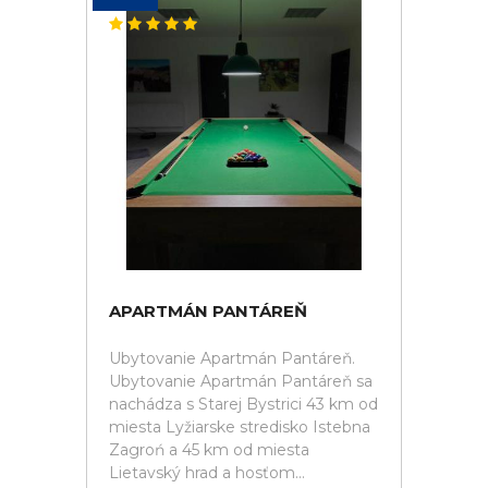
APARTMÁN PANTÁREŇ
Ubytovanie Apartmán Pantáreň.
Ubytovanie Apartmán Pantáreň sa
nachádza s Starej Bystrici 43 km od
miesta Lyžiarske stredisko Istebna
Zagroń a 45 km od miesta
Lietavský hrad a hosťom...