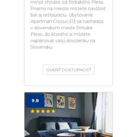
minút chôdze od Štrbského Plesa.
Priamo na mieste môžete navštíviť
bar aj reštauráciu. Ubytovanie
Apartmán Crocus 313 sa nachádza
v slovenskom meste Štrbské
Pleso, do ktorého si môžete
naplánovať vašú dovolenku na
Slovensku.
OVERIŤ DOSTUPNOSŤ
9.8