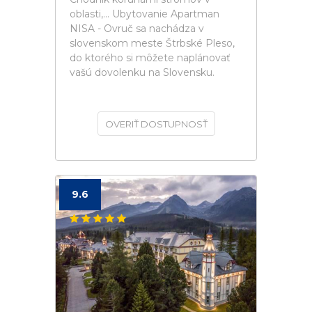
oblasti,... Ubytovanie Apartman
NISA - Ovruč sa nachádza v
slovenskom meste Štrbské Pleso,
do ktorého si môžete naplánovať
vašú dovolenku na Slovensku.
OVERIŤ DOSTUPNOSŤ
9.6