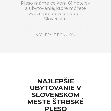
Pleso máme celkom 61 hotelov
a ubytovanie, ktoré môžete
využiť pre dovolenku po
Slovensku
NAJLEPŠIE PONUKY »
NAJLEPŠIE
UBYTOVANIE V
SLOVENSKOM
MESTE ŠTRBSKÉ
PLESO