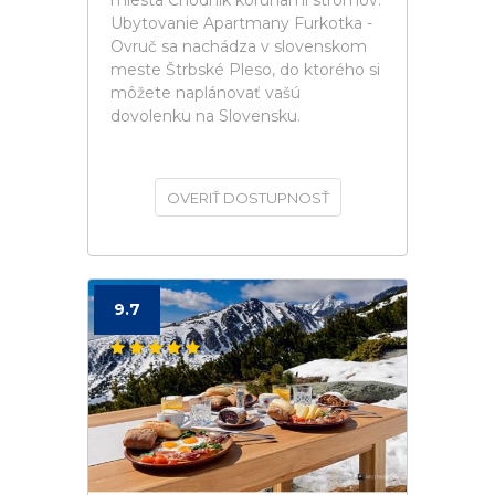
miesta Chodník korunami stromov.
Ubytovanie Apartmany Furkotka -
Ovruč sa nachádza v slovenskom
meste Štrbské Pleso, do ktorého si
môžete naplánovať vašú
dovolenku na Slovensku.
OVERIŤ DOSTUPNOSŤ
9.7