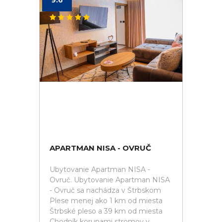
9.6
APARTMAN NISA - OVRUČ
Ubytovanie Apartman NISA -
Ovruč. Ubytovanie Apartman NISA
- Ovruč sa nachádza v Štrbskom
Plese menej ako 1 km od miesta
Štrbské pleso a 39 km od miesta
Chodník korunami stromov v