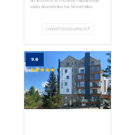
do ktorého si môžete naplánovať
vašú dovolenku na Slovensku.
OVERIŤ DOSTUPNOSŤ
9.8