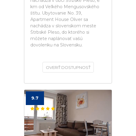
nachádza v obci Štrbské Pleso, 6
km od Veľkého Mengusovského
štítu. Ubytovanie No. 39,
Apartment House Oliver sa
nachádza v slovenskom meste
Štrbské Pleso, do ktorého si
môžete naplánovať vašú
dovolenku na Slovensku.
OVERIŤ DOSTUPNOSŤ
9.7