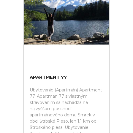
APARTMENT 77
Ubytovanie (Apartmán) Apartment
77. Apartmán 77 s vlastným
stravovaním sa nachádza na
najvyššom poschodí
apartmánového domu Smrek v
obci Štrbské Pleso, len 1,1 km od
Štrbského plesa. Ubytovanie