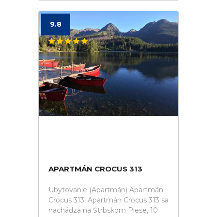
9.8
APARTMÁN CROCUS 313
Ubytovanie (Apartmán) Apartmán
Crocus 313. Apartmán Crocus 313 sa
nachádza na Štrbskom Plese, 10