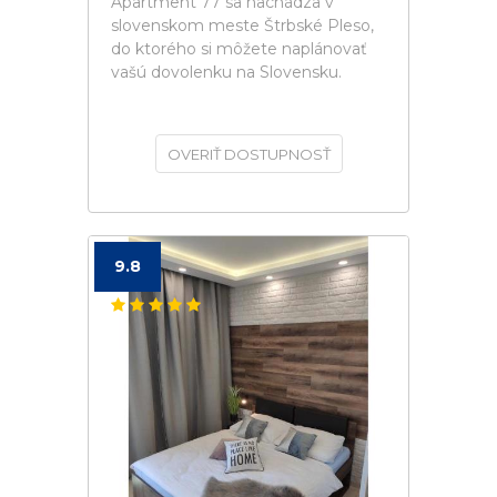
Apartment 77 sa nachádza v
slovenskom meste Štrbské Pleso,
do ktorého si môžete naplánovať
vašú dovolenku na Slovensku.
OVERIŤ DOSTUPNOSŤ
9.8