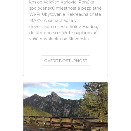
km od Velkých Karlovíc. Ponúka
spoločenskú miestnosť a bezplatné
Wi-Fi. Ubytovanie Rekreačná chata
MAKYTA sa nachádza v
slovenskom meste Súľov-Hradná,
do ktorého si môžete naplánovať
vašú dovolenku na Slovensku.
OVERIŤ DOSTUPNOSŤ