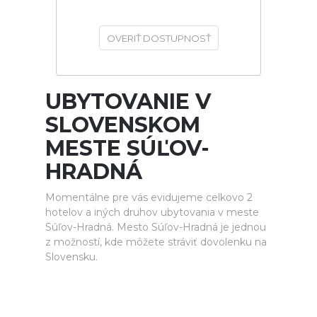
OVERIŤ DOSTUPNOSŤ
UBYTOVANIE V
SLOVENSKOM
MESTE SÚĽOV-
HRADNÁ
Momentálne pre vás evidujeme celkovo 2
hotelov a iných druhov ubytovania v meste
Súľov-Hradná. Mesto Súľov-Hradná je jednou
z možností, kde môžete stráviť dovolenku na
Slovensku.