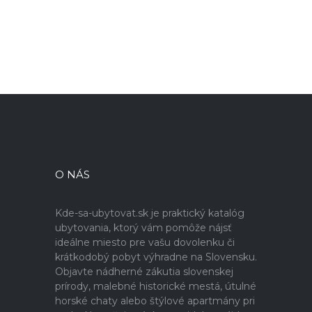
O NÁS
Kde-sa-ubytovat.sk je praktický katalóg
ubytovania, ktorý vám pomôže nájsť
ideálne miesto pre vašu dovolenku či
krátkodobý pobyt výhradne na Slovensku.
Objavte nádherné zákutia slovenskej
prírody, malebné historické mestá, útulné
horské chaty alebo štýlové apartmány pri