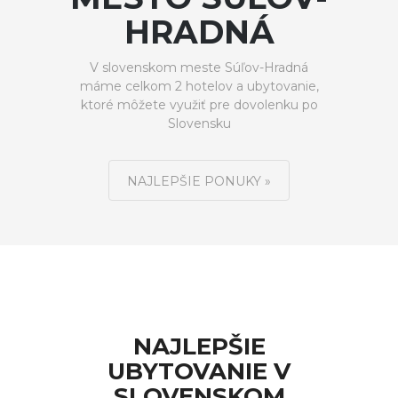
HRADNÁ
V slovenskom meste Súľov-Hradná
máme celkom 2 hotelov a ubytovanie,
ktoré môžete využiť pre dovolenku po
Slovensku
NAJLEPŠIE PONUKY »
NAJLEPŠIE
UBYTOVANIE V
SLOVENSKOM