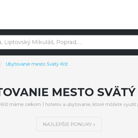
Ubytovanie mesto Svätý Kríž
TOVANIE MESTO SVÄTÝ 
ríž máme celkom 1 hotelov a ubytovanie, ktoré môžete využiť
NAJLEPŠIE PONUKY »