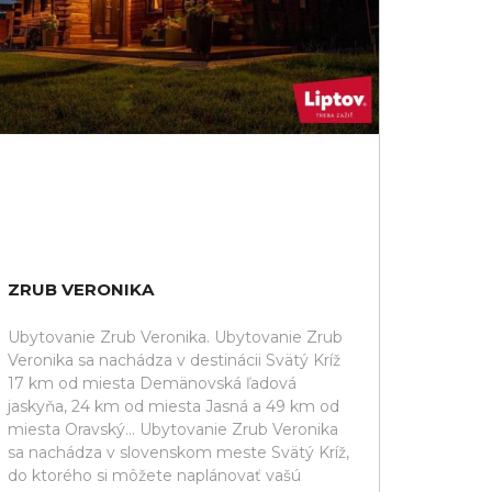
ZRUB VERONIKA
Ubytovanie Zrub Veronika. Ubytovanie Zrub
Veronika sa nachádza v destinácii Svätý Kríž
17 km od miesta Demänovská ľadová
jaskyňa, 24 km od miesta Jasná a 49 km od
miesta Oravský... Ubytovanie Zrub Veronika
sa nachádza v slovenskom meste Svätý Kríž,
do ktorého si môžete naplánovať vašú