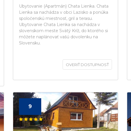
Ubytovanie (Apartmán) Chata Lienka. Chata
Lienka sa nachádza v obci Lazisko a ponúka
spoločenskú miestnosť, gril a terasu.
Ubytovanie Chata Lienka sa nachádza v
slovenskom meste Svätý Kríž, do ktorého si
môžete naplánovať vašú dovolenku na
Slovensku.
OVERIŤ DOSTUPNOSŤ
9