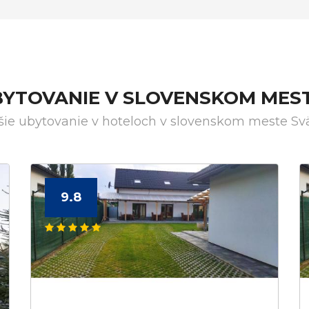
BYTOVANIE V SLOVENSKOM MEST
šie ubytovanie v hoteloch v slovenskom meste Svä
9.8