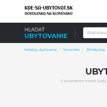
HĽADAŤ
UBYTOVANIE
Katalóg ubytovania
Slovensko
Žilinský kraj
UBY
V slovenskom meste Svätý K