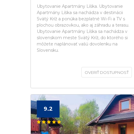
Ubytovanie Apartmány Líška. Ubytovanie
Apartmány Líška sa nachádza v destinácii
Svätý Kríž a ponúka bezplatné Wi-Fi a TV s
plochou obrazovkou, ako aj záhradu a terasu.
Ubytovanie Apartmány Líška sa nachádza v
slovenskom meste Svätý Kríž, do ktorého si
môžete naplánovať vašú dovolenku na
Slovensku.
OVERIŤ DOSTUPNOSŤ
9.2