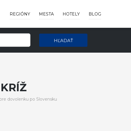
REGIÓNY
MESTA
HOTELY
BLOG
HĽADAŤ
KRÍŽ
 pre dovolenku po Slovensku