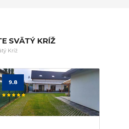
E SVÄTÝ KRÍŽ
tý Kríž
9.8