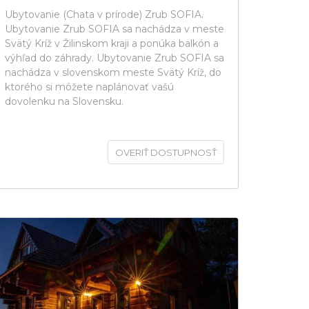
Ubytovanie (Chata v prírode) Zrub SOFIA.
Ubytovanie Zrub SOFIA sa nachádza v meste
Svätý Kríž v Žilinskom kraji a ponúka balkón a
výhľad do záhrady. Ubytovanie Zrub SOFIA sa
nachádza v slovenskom meste Svätý Kríž, do
ktorého si môžete naplánovať vašú
dovolenku na Slovensku.
OVERIŤ DOSTUPNOSŤ