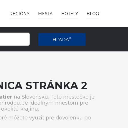
REGIÓNY
MESTA
HOTELY
BLOG
HĽADAŤ
ICA STRÁNKA 2
atier
na Slovensku. Toto mestečko je
prírodou. Je ideálnym miestom pre
okolitú krajinu.
ré môžete využiť pre dovolenku po