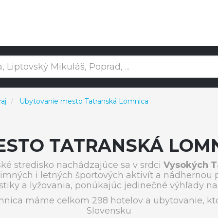
aj
Ubytovanie mesto Tatranská Lomnica
ESTO TATRANSKÁ LOMN
ké stredisko nachádzajúce sa v srdci
Vysokých T
ných i letných športových aktivít a nádhernou 
tiky a lyžovania, ponúkajúc jedinečné výhľady na 
nica máme celkom 298 hotelov a ubytovanie, kto
Slovensku