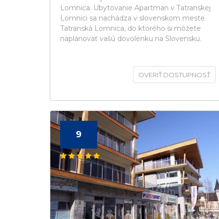
Lomnica. Ubytovanie Apartman v Tatranskej
Lomnici sa nachádza v slovenskom meste
Tatranská Lomnica, do ktorého si môžete
naplánovať vašú dovolenku na Slovensku.
OVERIŤ DOSTUPNOSŤ
9