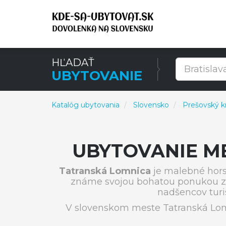
HĽADAŤ
UBYTOVANIE
Katalóg ubytovania
Slovensko
Prešovský kr
UBYTOVANIE M
Tatranská Lomnica
je malebné hors
známe svojou bohatou ponukou zim
nadšencov turis
V slovenskom meste Tatranská Lom