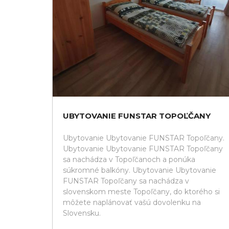
UBYTOVANIE FUNSTAR TOPOĽČANY
Ubytovanie Ubytovanie FUNSTAR Topoľčany.
Ubytovanie Ubytovanie FUNSTAR Topoľčany
sa nachádza v Topoľčanoch a ponúka
súkromné balkóny. Ubytovanie Ubytovanie
FUNSTAR Topoľčany sa nachádza v
slovenskom meste Topoľčany, do ktorého si
môžete naplánovať vašú dovolenku na
Slovensku.