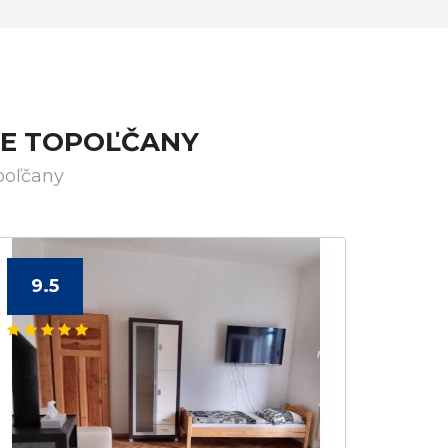
TE TOPOĽČANY
poľčany
9.5