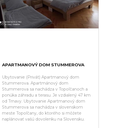
APARTMANOVÝ DOM STUMMEROVA
Ubytovanie (Privát) Apartmanový dom
Stummerova. Apartmánový dom
Stummerova sa nachádza v Topoľčanoch a
ponúka záhradu a terasu. Je vzdialený 47 km
od Trnavy. Ubytovanie Apartmanový dom
Stummerova sa nachádza v slovenskom
meste Topoľčany, do ktorého si môžete
naplánovať vašú dovolenku na Slovensku.