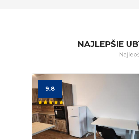
NAJLEPŠIE U
Najlep
9.8