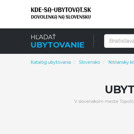
HĽADAŤ
UBYTOVANIE
Katalóg ubytovania
Slovensko
Nitriansky kr
UBY
V slovenskom meste Topoľča