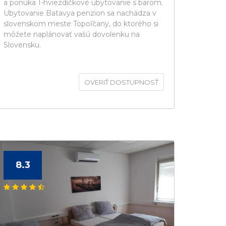
a ponúka 1-hviezdičkové ubytovanie s barom.
Ubytovanie Batavya penzion sa nachádza v
slovenskom meste Topoľčany, do ktorého si
môžete naplánovať vašú dovolenku na
Slovensku.
OVERIŤ DOSTUPNOSŤ
8.3