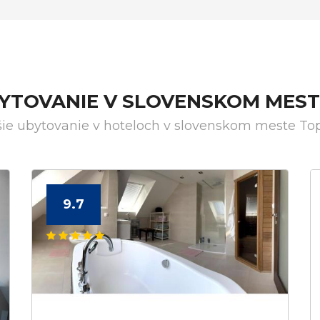
BYTOVANIE V SLOVENSKOM MES
šie ubytovanie v hoteloch v slovenskom meste To
9.7