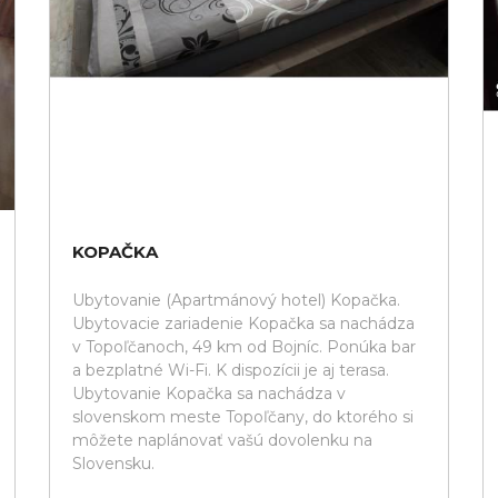
KOPAČKA
Ubytovanie (Apartmánový hotel) Kopačka.
Ubytovacie zariadenie Kopačka sa nachádza
v Topoľčanoch, 49 km od Bojníc. Ponúka bar
a bezplatné Wi-Fi. K dispozícii je aj terasa.
Ubytovanie Kopačka sa nachádza v
slovenskom meste Topoľčany, do ktorého si
môžete naplánovať vašú dovolenku na
Slovensku.