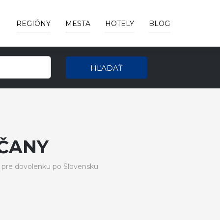
REGIÓNY
MESTA
HOTELY
BLOG
HĽADAŤ
ČANY
 pre dovolenku po Slovensku