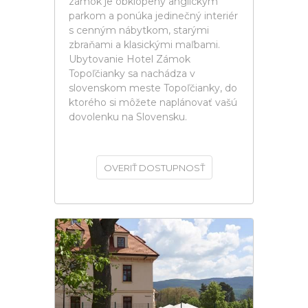
zámok je obklopený anglickým
parkom a ponúka jedinečný interiér
s cenným nábytkom, starými
zbraňami a klasickými maľbami.
Ubytovanie Hotel Zámok
Topoľčianky sa nachádza v
slovenskom meste Topoľčianky, do
ktorého si môžete naplánovať vašú
dovolenku na Slovensku.
OVERIŤ DOSTUPNOSŤ