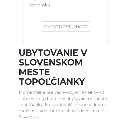
Slovensku.
OVERIŤ DOSTUPNOSŤ
UBYTOVANIE V
SLOVENSKOM
MESTE
TOPOĽČIANKY
Momentálne pre vás evidujeme celkovo 3
hotelov a iných druhov ubytovania v meste
Topoľčianky. Mesto Topoľčianky je jednou z
možností, kde môžete stráviť dovolenku na
Slovensku.