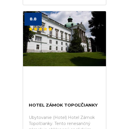
8.8
HOTEL ZÁMOK TOPOĽČIANKY
Ubytovanie (Hotel) Hotel Zámok
Topoľčianky. Tento renesančný