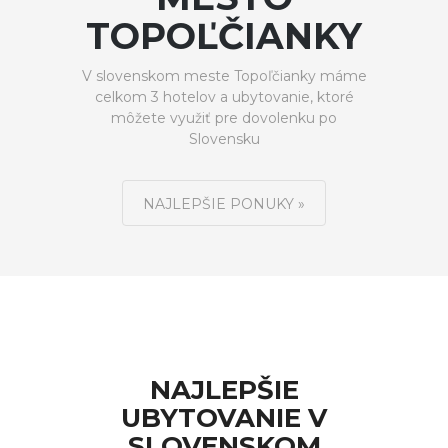
TOPOĽČIANKY
V slovenskom meste Topoľčianky máme
celkom 3 hotelov a ubytovanie, ktoré
môžete využiť pre dovolenku po
Slovensku
NAJLEPŠIE PONUKY »
NAJLEPŠIE
UBYTOVANIE V
SLOVENSKOM