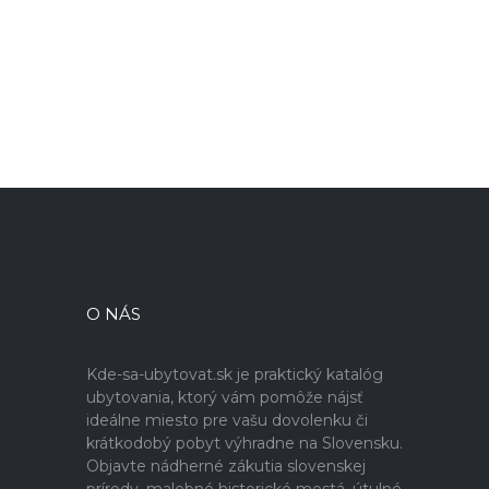
O NÁS
Kde-sa-ubytovat.sk je praktický katalóg
ubytovania, ktorý vám pomôže nájsť
ideálne miesto pre vašu dovolenku či
krátkodobý pobyt výhradne na Slovensku.
Objavte nádherné zákutia slovenskej