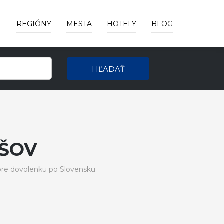
REGIÓNY
MESTA
HOTELY
BLOG
HĽADAŤ
IŠOV
pre dovolenku po Slovensku