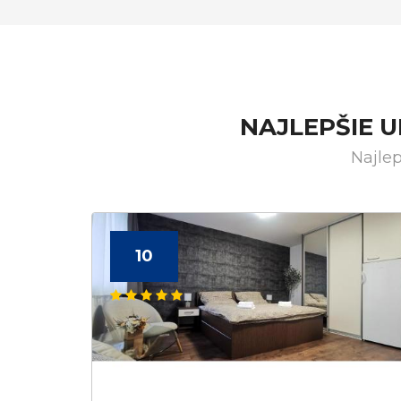
NAJLEPŠIE 
Najle
10