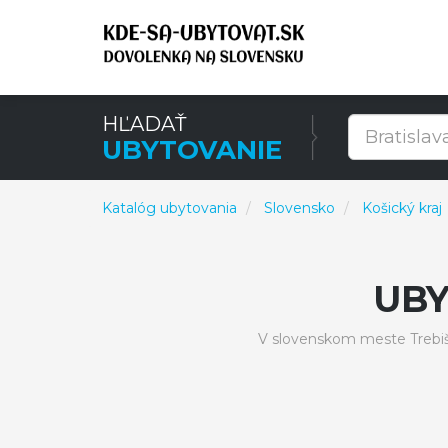
HĽADAŤ
UBYTOVANIE
Katalóg ubytovania
Slovensko
Košický kraj
UBY
V slovenskom meste Trebiš