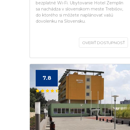
bezplatné Wi-Fi. Ubytovanie Hotel Zemplín
sa nachádza v slovenskom meste Trebišov,
do ktorého si môžete naplánovať vašú
dovolenku na Slovensku.
OVERIŤ DOSTUPNOSŤ
7.8