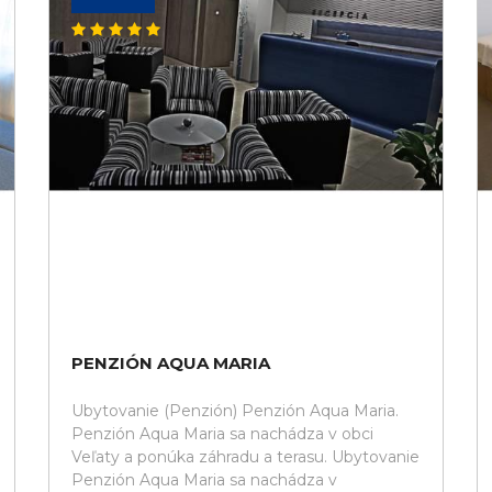
PENZIÓN AQUA MARIA
Ubytovanie (Penzión) Penzión Aqua Maria.
Penzión Aqua Maria sa nachádza v obci
Veľaty a ponúka záhradu a terasu. Ubytovanie
Penzión Aqua Maria sa nachádza v