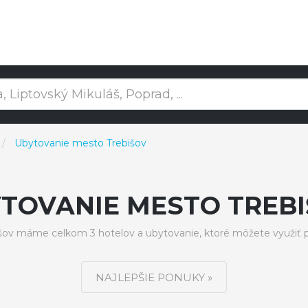
Ubytovanie mesto Trebišov
TOVANIE MESTO TREB
ov máme celkom 3 hotelov a ubytovanie, ktoré môžete využiť 
NAJLEPŠIE PONUKY »