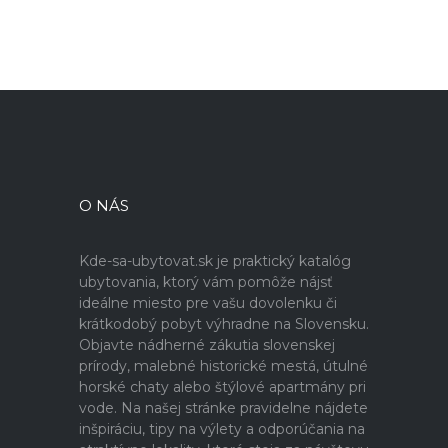
O NÁS
Kde-sa-ubytovat.sk je praktický katalóg
ubytovania, ktorý vám pomôže nájsť
ideálne miesto pre vašu dovolenku či
krátkodobý pobyt výhradne na Slovensku.
Objavte nádherné zákutia slovenskej
prírody, malebné historické mestá, útulné
horské chaty alebo štýlové apartmány pri
vode. Na našej stránke pravidelne nájdete
inšpiráciu, tipy na výlety a odporúčania na