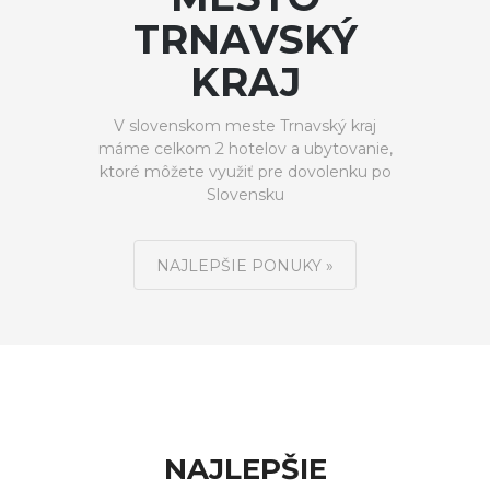
TRNAVSKÝ
KRAJ
V slovenskom meste Trnavský kraj
máme celkom 2 hotelov a ubytovanie,
ktoré môžete využiť pre dovolenku po
Slovensku
NAJLEPŠIE PONUKY »
NAJLEPŠIE