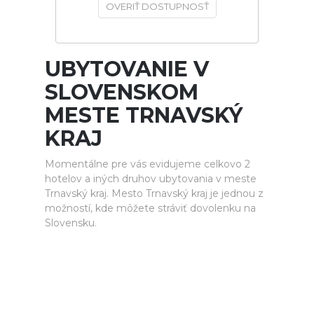
OVERIŤ DOSTUPNOSŤ
UBYTOVANIE V
SLOVENSKOM
MESTE TRNAVSKÝ
KRAJ
Momentálne pre vás evidujeme celkovo 2
hotelov a iných druhov ubytovania v meste
Trnavský kraj. Mesto Trnavský kraj je jednou z
možností, kde môžete stráviť dovolenku na
Slovensku.