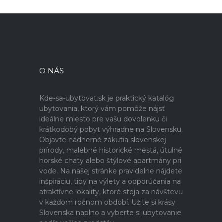
O NÁS
Kde-sa-ubytovat.sk je praktický katalóg
ubytovania, ktorý vám pomôže nájsť
ideálne miesto pre vašu dovolenku či
krátkodobý pobyt výhradne na Slovensku.
Objavte nádherné zákutia slovenskej
prírody, malebné historické mestá, útulné
horské chaty alebo štýlové apartmány pri
vode. Na našej stránke pravidelne nájdete
inšpiráciu, tipy na výlety a odporúčania na
atraktívne lokality, ktoré stoja za návštevu
v každom ročnom období. Užite si krásy
Slovenska naplno a vyberte si ubytovanie