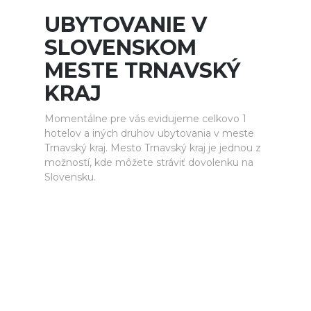
UBYTOVANIE V
SLOVENSKOM
MESTE TRNAVSKÝ
KRAJ
Momentálne pre vás evidujeme celkovo 1
hotelov a iných druhov ubytovania v meste
Trnavský kraj. Mesto Trnavský kraj je jednou z
možností, kde môžete stráviť dovolenku na
Slovensku.