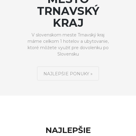
TRNAVSKÝ
KRAJ
V slovenskom meste Trnavský kraj
máme celkom 1 hotelov a ubytovanie,
ktoré môžete využiť pre dovolenku po
Slovensku
NAJLEPŠIE PONUKY »
NAJLEPŠIE