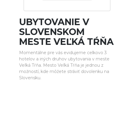
UBYTOVANIE V
SLOVENSKOM
MESTE VEĽKÁ TŔŇA
Momentálne pre vás evidujeme celkovo 3
hotelov a iných druhov ubytovania v meste
Veľká Tŕňa. Mesto Veľká Tŕňa je jednou z
možností, kde môžete stráviť dovolenku na
Slovensku.