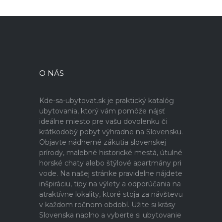
O NÁS
Kde-sa-ubytovat.sk je praktický katalóg
ubytovania, ktorý vám pomôže nájsť
ideálne miesto pre vašu dovolenku či
krátkodobý pobyt výhradne na Slovensku.
Objavte nádherné zákutia slovenskej
prírody, malebné historické mestá, útulné
horské chaty alebo štýlové apartmány pri
vode. Na našej stránke pravidelne nájdete
inšpiráciu, tipy na výlety a odporúčania na
atraktívne lokality, ktoré stoja za návštevu
v každom ročnom období. Užite si krásy
Slovenska naplno a vyberte si ubytovanie