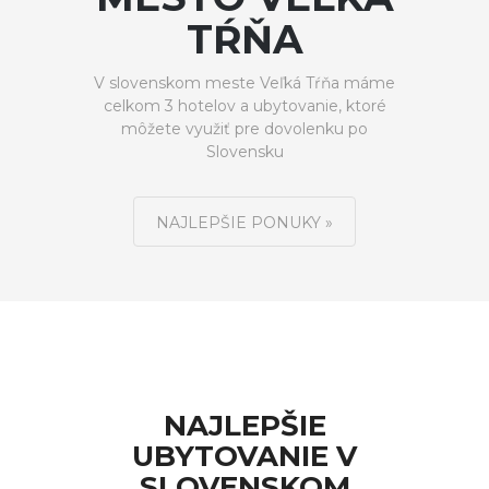
TŔŇA
V slovenskom meste Veľká Tŕňa máme
celkom 3 hotelov a ubytovanie, ktoré
môžete využiť pre dovolenku po
Slovensku
NAJLEPŠIE PONUKY »
NAJLEPŠIE
UBYTOVANIE V
SLOVENSKOM