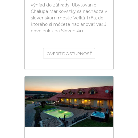
výhľad do záhrady. Ubytovanie
Chalupa Marikovszky sa nachádza v
slovenskom meste Veľká Tŕňa, do
ktorého si môžete naplánovať vašú
dovolenku na Slovensku.
OVERIŤ DOSTUPNOSŤ