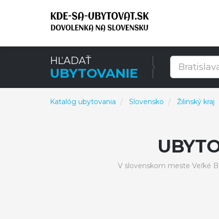
HĽADAŤ
UBYTOVANIE
Katalóg ubytovania
Slovensko
Žilinský kraj
UBYTO
V slovenskom meste Veľké Bo