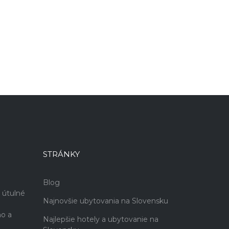
STRÁNKY
Blog
 útulné
Najnovšie ubytovania na Slovensku
no a
Najlepšie hotely a ubytovanie na