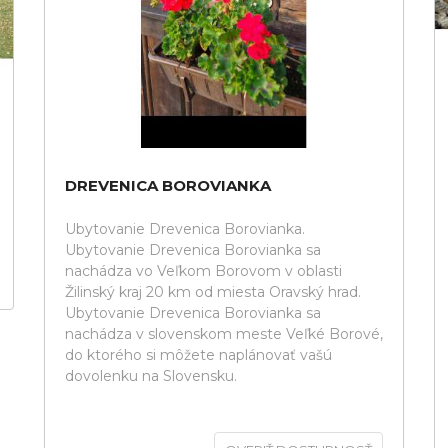
DREVENICA BOROVIANKA
Ubytovanie Drevenica Borovianka.
Ubytovanie Drevenica Borovianka sa
nachádza vo Veľkom Borovom v oblasti
Žilinský kraj 20 km od miesta Oravský hrad.
Ubytovanie Drevenica Borovianka sa
nachádza v slovenskom meste Veľké Borové,
do ktorého si môžete naplánovať vašú
dovolenku na Slovensku.