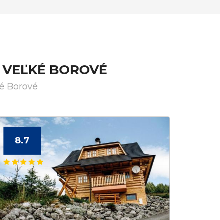
 VEĽKÉ BOROVÉ
ké Borové
8.7