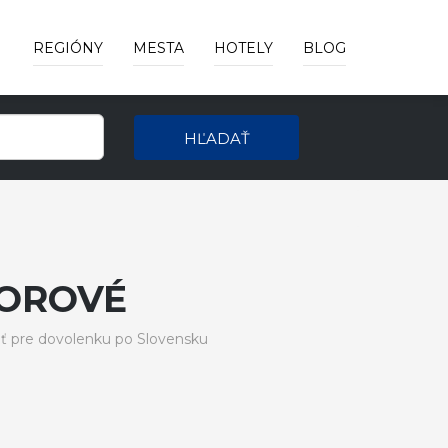
REGIÓNY
MESTA
HOTELY
BLOG
HĽADAŤ
BOROVÉ
ť pre dovolenku po Slovensku