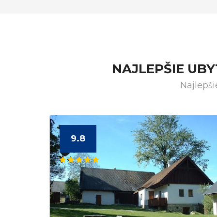
NAJLEPŠIE UB
Najlepši
9.8