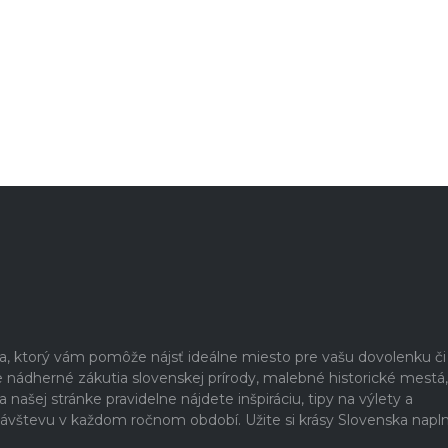
ia, ktorý vám pomôže nájsť ideálne miesto pre vašu dovolenku či
nádherné zákutia slovenskej prírody, malebné historické mestá,
našej stránke pravidelne nájdete inšpiráciu, tipy na výlety a
a návštevu v každom ročnom období. Užite si krásy Slovenska napl