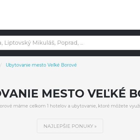
Ubytovanie mesto Veľké Borové
VANIE MESTO VEĽKÉ 
rové máme celkom 1 hotelov a ubytovanie, ktoré môžete využi
NAJLEPŠIE PONUKY »