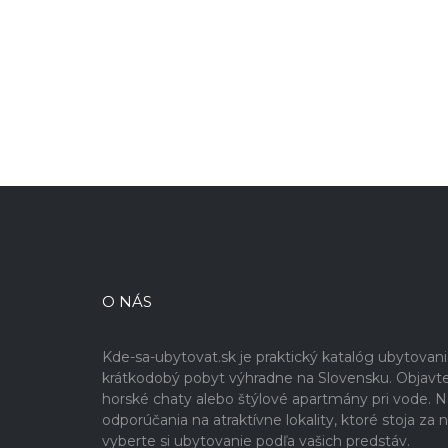
O NÁS
Kde-sa-ubytovat.sk je praktický katalóg ubytovan
krátkodobý pobyt výhradne na Slovensku. Objavte 
horské chaty alebo štýlové apartmány pri vode. Na 
odporúčania na atraktívne lokality, ktoré stoja z
vyberte si ubytovanie podľa vašich predstáv.