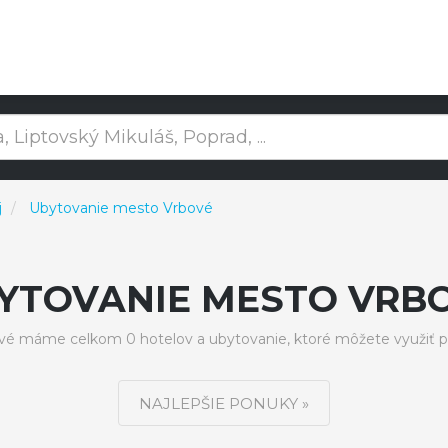
j
Ubytovanie mesto Vrbové
YTOVANIE MESTO VRB
é máme celkom 0 hotelov a ubytovanie, ktoré môžete využiť p
NAJLEPŠIE PONUKY »