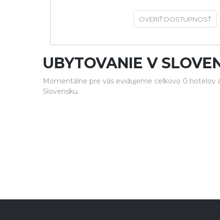
OVERIŤ DOSTUPNOSŤ
UBYTOVANIE V SLOVE
Momentálne pre vás evidujeme celkovo 0 hotelov a
Slovensku.