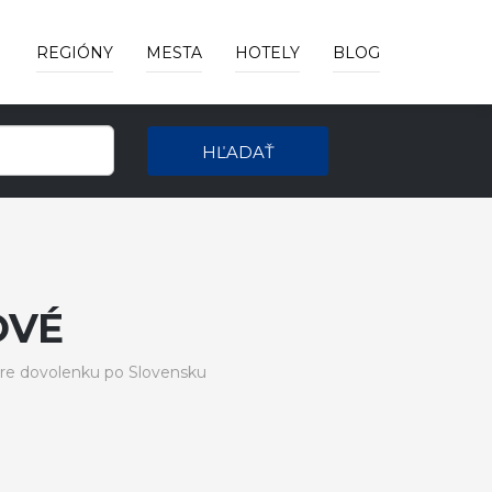
REGIÓNY
MESTA
HOTELY
BLOG
HĽADAŤ
OVÉ
re dovolenku po Slovensku