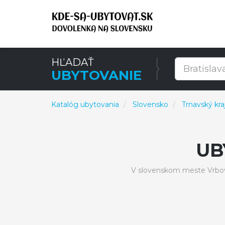
HĽADAŤ
UBYTOVANIE
Katalóg ubytovania
Slovensko
Trnavský kra
UB
V slovenskom meste Vrbov