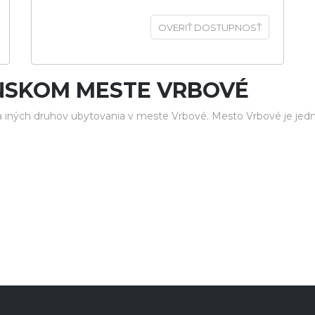
OVERIŤ DOSTUPNOSŤ
NSKOM MESTE VRBOVÉ
 iných druhov ubytovania v meste Vrbové. Mesto Vrbové je jedn