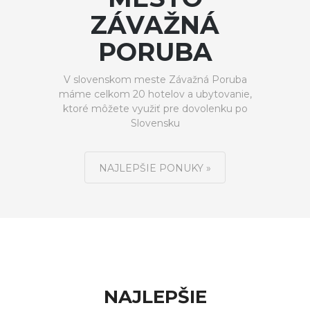
ZÁVAŽNÁ
PORUBA
V slovenskom meste Závažná Poruba
máme celkom 20 hotelov a ubytovanie,
ktoré môžete využiť pre dovolenku po
Slovensku
NAJLEPŠIE PONUKY »
NAJLEPŠIE