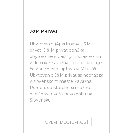
J&M PRIVAT
Ubytovanie (Apartmány) J&M
privat. J & M privat ponúka
ubytovanie s vlastným stravovaním
v dedinke Závažná Poruba, ktorá je
časťou mesta Liptovský Mikuláš.
Ubytovanie J&M privat sa nachádza
v slovenskom meste Závažná
Poruba, do ktorého si môžete
naplánovať vašú dovolenku na
Slovensku.
OVERIŤ DOSTUPNOSŤ