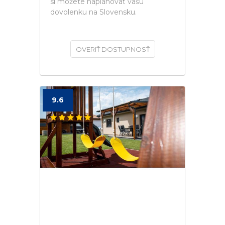
si môžete naplánovať vašú
dovolenku na Slovensku.
OVERIŤ DOSTUPNOSŤ
9.6