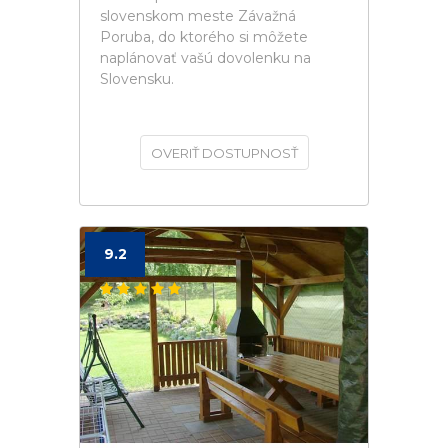
slovenskom meste Závažná
Poruba, do ktorého si môžete
naplánovať vašú dovolenku na
Slovensku.
OVERIŤ DOSTUPNOSŤ
9.2