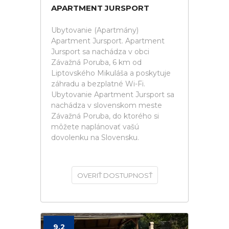
APARTMENT JURSPORT
Ubytovanie (Apartmány)
Apartment Jursport. Apartment
Jursport sa nachádza v obci
Závažná Poruba, 6 km od
Liptovského Mikuláša a poskytuje
záhradu a bezplatné Wi-Fi.
Ubytovanie Apartment Jursport sa
nachádza v slovenskom meste
Závažná Poruba, do ktorého si
môžete naplánovať vašú
dovolenku na Slovensku.
OVERIŤ DOSTUPNOSŤ
9.2