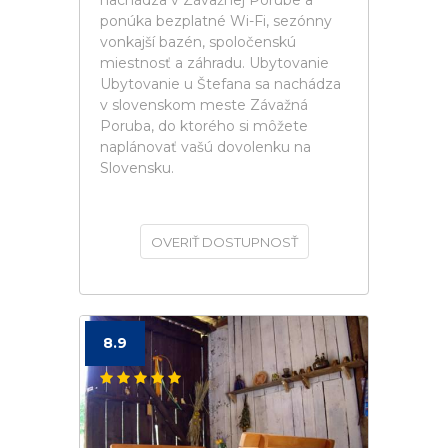
nachádza v Závažnej Porube a
ponúka bezplatné Wi-Fi, sezónny
vonkajší bazén, spoločenskú
miestnosť a záhradu. Ubytovanie
Ubytovanie u Štefana sa nachádza
v slovenskom meste Závažná
Poruba, do ktorého si môžete
naplánovať vašú dovolenku na
Slovensku.
OVERIŤ DOSTUPNOSŤ
8.9