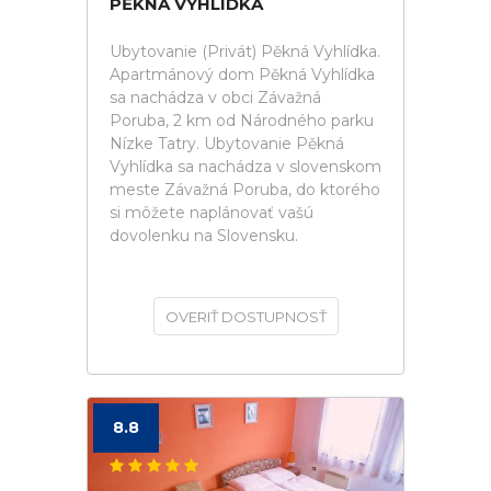
PĚKNÁ VYHLÍDKA
Ubytovanie (Privát) Pěkná Vyhlídka.
Apartmánový dom Pěkná Vyhlídka
sa nachádza v obci Závažná
Poruba, 2 km od Národného parku
Nízke Tatry. Ubytovanie Pěkná
Vyhlídka sa nachádza v slovenskom
meste Závažná Poruba, do ktorého
si môžete naplánovať vašú
dovolenku na Slovensku.
OVERIŤ DOSTUPNOSŤ
8.8