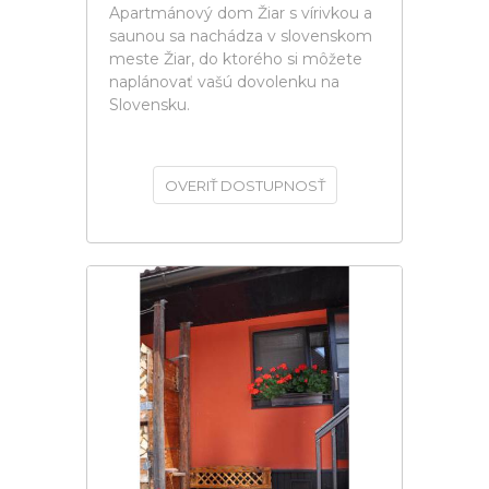
Apartmánový dom Žiar s vírivkou a
saunou sa nachádza v slovenskom
meste Žiar, do ktorého si môžete
naplánovať vašú dovolenku na
Slovensku.
OVERIŤ DOSTUPNOSŤ