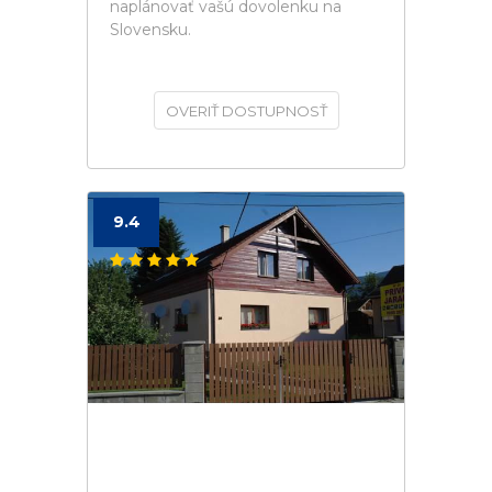
naplánovať vašú dovolenku na
Slovensku.
OVERIŤ DOSTUPNOSŤ
9.4