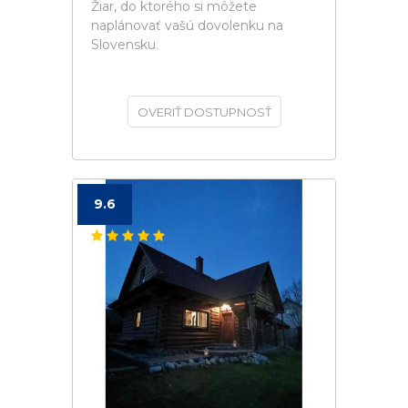
Žiar, do ktorého si môžete
naplánovať vašú dovolenku na
Slovensku.
OVERIŤ DOSTUPNOSŤ
9.6