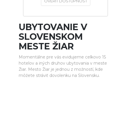
OVERIŤ DOSTUPNOSŤ
UBYTOVANIE V
SLOVENSKOM
MESTE ŽIAR
Momentálne pre vás evidujeme celkovo 15
hotelov a iných druhov ubytovania v meste
Žiar. Mesto Žiar je jednou z možností, kde
môžete stráviť dovolenku na Slovensku.