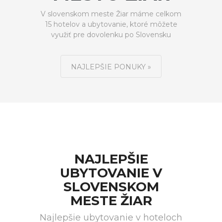
V slovenskom meste Žiar máme celkom
15 hotelov a ubytovanie, ktoré môžete
využiť pre dovolenku po Slovensku
NAJLEPŠIE PONUKY »
NAJLEPŠIE
UBYTOVANIE V
SLOVENSKOM
MESTE ŽIAR
Najlepšie ubytovanie v hoteloch