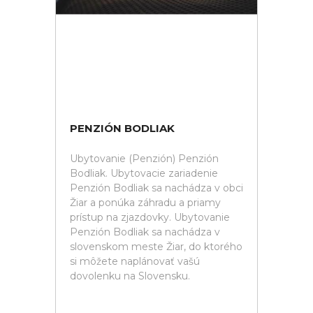
PENZIÓN BODLIAK
Ubytovanie (Penzión) Penzión
Bodliak. Ubytovacie zariadenie
Penzión Bodliak sa nachádza v obci
Žiar a ponúka záhradu a priamy
prístup na zjazdovky. Ubytovanie
Penzión Bodliak sa nachádza v
slovenskom meste Žiar, do ktorého
si môžete naplánovať vašú
dovolenku na Slovensku.