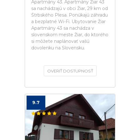
Apartmány 43. Apartmány Žiar 43
sa nachádzajú v obci Žiar, 29 km od
Štrbského Plesa. Ponúkajú záhradu
a bezplatné Wi-Fi. Ubytovanie Žiar
Apartmány 43 sa nachádza v
slovenskom meste Žiar, do ktorého
si môžete naplánovať vašú
dovolenku na Slovensku.
OVERIŤ DOSTUPNOSŤ
9.7