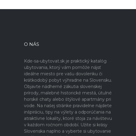
O NÁS
Kde-sa-ubytovat.sk je praktický katalóg
ubytovania, ktorý vám pomôže nájsť
ideálne miesto pre vašu dovolenku či
krátkodobý pobyt výhradne na Slovensku.
Objavte nádherné zákutia slovenskej
prírody, malebné historické mestá, útulné
horské chaty alebo štýlové apartmány pri
vode. Na našej stránke pravidelne nájdete
inšpiráciu, tipy na výlety a odporúčania na
atraktívne lokality, ktoré stoja za návštevu
v každom ročnom období. Užite si krásy
Slovenska naplno a vyberte si ubytovanie