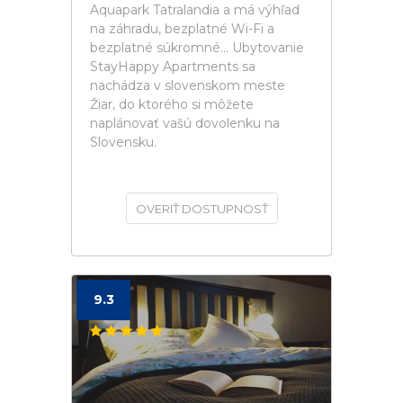
Aquapark Tatralandia a má výhľad
na záhradu, bezplatné Wi-Fi a
bezplatné súkromné... Ubytovanie
StayHappy Apartments sa
nachádza v slovenskom meste
Žiar, do ktorého si môžete
naplánovať vašú dovolenku na
Slovensku.
OVERIŤ DOSTUPNOSŤ
9.3