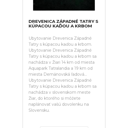
DREVENICA ZÁPADNÉ TATRY S
KÚPACOU KAĎOU A KRBOM
Ubytovanie Drevenica Západné
Tatry s kúpacou kaďou a krbom.
Ubytovanie Drevenica Západné
Tatry s kúpacou kaďou a krbom sa
nachádza v Žiari 14 km od miesta
Aquapark Tatralandia a 19 km od
miesta Demänovská ľadová...
Ubytovanie Drevenica Západné
Tatry s kúpacou kaďou a krbom sa
nachádza v slovenskom meste
Žiar, do ktorého si môžete
naplánovať vašú dovolenku na
Slovensku.