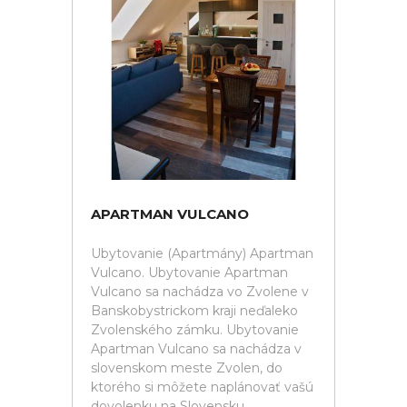
APARTMAN VULCANO
Ubytovanie (Apartmány) Apartman
Vulcano. Ubytovanie Apartman
Vulcano sa nachádza vo Zvolene v
Banskobystrickom kraji neďaleko
Zvolenského zámku. Ubytovanie
Apartman Vulcano sa nachádza v
slovenskom meste Zvolen, do
ktorého si môžete naplánovať vašú
dovolenku na Slovensku.