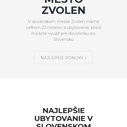
ZVOLEN
V slovenskom meste Zvolen máme
celkom 23 hotelov a ubytovanie, ktoré
môžete využiť pre dovolenku po
Slovensku
NAJLEPŠIE PONUKY »
NAJLEPŠIE
UBYTOVANIE V
SLOVENSKOM