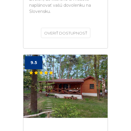
naplánovať vašú dovolenku na
Slovensku.
OVERIŤ DOSTUPNOSŤ
9.5