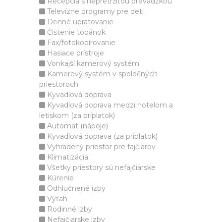
Recepcia s nepretržitou prevádzkou
Televízne programy pre deti
Denné upratovanie
Čistenie topánok
Fax/fotokopírovanie
Hasiace prístroje
Vonkajší kamerový systém
Kamerový systém v spoločných
priestoroch
Kyvadlová doprava
Kyvadlová doprava medzi hotelom a
letiskom (za príplatok)
Automat (nápoje)
Kyvadlová doprava (za príplatok)
Vyhradený priestor pre fajčiarov
Klimatizácia
Všetky priestory sú nefajčiarske
Kúrenie
Odhlučnené izby
Výťah
Rodinné izby
Nefajčiarske izby