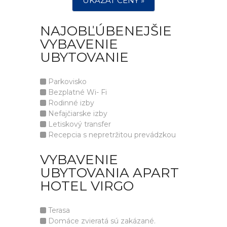
UKÁZAT CENY »
NAJOBĽÚBENEJŠIE
VYBAVENIE
UBYTOVANIE
Parkovisko
Bezplatné Wi- Fi
Rodinné izby
Nefajčiarske izby
Letiskový transfer
Recepcia s nepretržitou prevádzkou
VYBAVENIE
UBYTOVANIA APART
HOTEL VIRGO
Terasa
Domáce zvieratá sú zakázané.