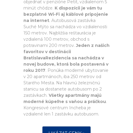
objednať v penzióne Petit, vzdialenom 5
minút chôdze.
K dispozícii je vám tu
bezplatné Wi-Fi aj káblové pripojenie
na internet
. Autobusová zastávka
Suché Mýto sa nachádza vo vzdialenosti
150 metrov. Najbližšia reštaurácia je
vzdialená 100 metrov, obchod s
potravinami 200 metrov.
Jeden z našich
favoritov v destinácii
BratislavaRezidencia sa nachádza v
novej budove, ktorá bola postavená v
roku 2017
. Ponúka moderné ubytovanie
v 20 apartmánoch, iba 250 metrov od
Starého Mesta. Na hlavnú železničnú
stanicu sa dostanete autobusom po 2
zastávkach.
Všetky apartmány majú
moderné kúpeľne s vaňou a práčkou
.
Kongresové centrum Incheba je
vzdialené len 1 zastávku autobusom.