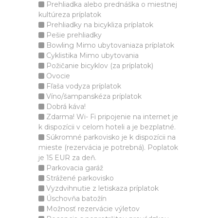
Prehliadka alebo prednáška o miestnej
kultúreza príplatok
Prehliadky na bicykliza príplatok
Pešie prehliadky
Bowling Mimo ubytovaniaza príplatok
Cyklistika Mimo ubytovania
Požičanie bicyklov (za príplatok)
Ovocie
Fľaša vodyza príplatok
Víno/šampanskéza príplatok
Dobrá káva!
Zdarma! Wi- Fi pripojenie na internet je
k dispozícii v celom hoteli a je bezplatné.
Súkromné parkovisko je k dispozícii na
mieste (rezervácia je potrebná). Poplatok
je 15 EUR za deň.
Parkovacia garáž
Strážené parkovisko
Vyzdvihnutie z letiskaza príplatok
Úschovňa batožín
Možnosť rezervácie výletov