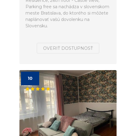
Residence, 26th floor - Castle view,
Parking free sa nachádza v slovenskom
meste Bratislava, do ktorého si môžete
naplánovať vašú dovolenku na
Slovensku.
OVERIŤ DOSTUPNOSŤ
10