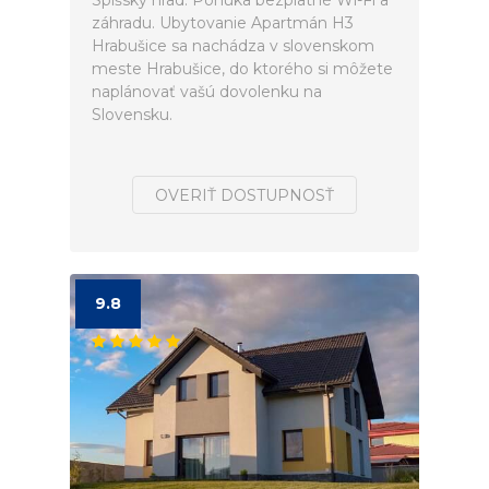
Spišský hrad. Ponúka bezplatné Wi-Fi a
záhradu. Ubytovanie Apartmán H3
Hrabušice sa nachádza v slovenskom
meste Hrabušice, do ktorého si môžete
naplánovať vašú dovolenku na
Slovensku.
OVERIŤ DOSTUPNOSŤ
9.8