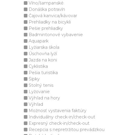
Víno/šampanské
Donáška potravín
Čajová kanvica/kávovar
Prehliadky na bicykli
Pešie prehliadky
Badmintonové vybavenie
Aquapark
Lyžiarska škola
Úschovňa lyží
Jazda na koni
Cyklistika
Pešia turistika
Šípky
Stolný tenis
Lyžovanie
Výhľad na hory
Výhľad
Možnosť vystavenia faktúry
Individuálny check-in/check-out
Expresný check-in/check-out
Recepcia s nepretržitou prevádzkou