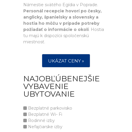
Námestie svätého Egídia v Poprade.
Personál recepcie hovorí po česky,
anglicky, španielsky a slovensky a
hostia ho môžu v prípade potreby
požiadať o informácie o okolí
. Hostia
tu majú k dispozícii spoločenskú
miestnosť.
UKÁZAT CENY »
NAJOBĽÚBENEJŠIE
VYBAVENIE
UBYTOVANIE
Bezplatné parkovisko
Bezplatné Wi- Fi
Rodinné izby
Nefajčiarske izby