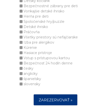
Detský kočiarik
Bezpečnostné zábrany pre deti
Vonkajšie detské ihrisko
Herňa pre deti
Spoločenské hry/puzzle
Detské ihrisko
Práčovňa
Všetky priestory sú nefajčiarske
Izba pre alergikov
Kúrenie
Hasiace prístroje
Vstup s prístupovou kartou
Bezpečnosť 24 hodín denne
česky
anglicky
španielsky
slovensky
ZAREZERVOVAŤ »