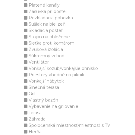
Platené kanály
Zásuvka pri posteli
Rozkladacia pohovka
Sušiak na bielizeň
Skladacia posteľ
Stojan na oblečenie
Sieťka proti komárom
Zvuková izolácia
Súkromný vchod
Ventilátor
Vonkajší kozub/vonkajšie ohnisko
Priestory vhodné na piknik
Vonkajší nábytok
Slnečná terasa
Gril
Vlastný bazén
Vybavenie na grilovanie
Terasa
Záhrada
Spoločenská miestnosť/miestnosť s TV
Herňa