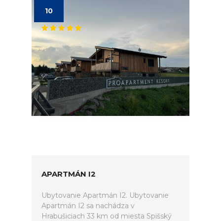
10
APARTMÁN I2
Ubytovanie Apartmán I2. Ubytovanie
Apartmán I2 sa nachádza v
Hrabušiciach 33 km od miesta Spišský