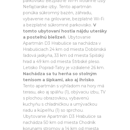
parkovisko Bezplatné Wi-Fi Rodinné izby
Nefajčiarske izby. Tento apartmán
ponúka súkromný bazén, záhradu,
vybavenie na grilovanie, bezplatné Wi-Fi
a bezplatné súkromné parkovisko.
V
tomto ubytovaní hostia nájdu uteráky
a posteľnú bielizeň
. Ubytovanie
Apartmán D3 Hrabušice sa nachádza v
Hrabušiciach 24 km od miesta Dobšinská
ľadová jaskyňa, 33 km od miesta Spišský
hrad a 49 km od miesta Štrbské pleso.
Letisko Poprad-Tatry je vzdialené 26 km.
Nachádza sa tu herňa so stolným
tenisom a šípkami, ako aj ihrisko
.
Tento apartmán s výhľadom na hory má
terasu, ako aj spálňu (1), obývaciu izbu, TV
s plochou obrazovkou, vybavenú
kuchyňu s chladničkou a umývačkou
riadu a kúpeľňu (1) so sprchou.
Ubytovanie Apartmán D3 Hrabušice sa
nachádza 50 km od miesta Chodník
korunami stromov a 14 km od miesta