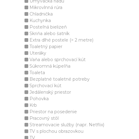
Umývačka riadu
Mikrovlnná rúra
Chladnička
Kuchynka
Posteľná bielizeň
Skriňa alebo šatník
Extra dlhé postele (> 2 metre)
Toaletný papier
Uteráky
Vaňa alebo sprchovací kút
Súkromná kúpeľňa
Toaleta
Bezplatné toaletné potreby
Sprchovací kút
Jedálenský priestor
Pohovka
Krb
Priestor na posedenie
Pracovný stôl
Streamovacie služby (napr. Netflix)
TV s plochou obrazovkou
TV