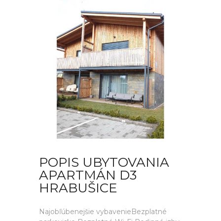
POPIS UBYTOVANIA
APARTMÁN D3
HRABUŠICE
Najobľúbenejšie vybavenieBezplatné