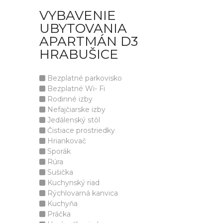
VYBAVENIE
UBYTOVANIA
APARTMÁN D3
HRABUŠICE
Bezplatné parkovisko
Bezplatné Wi- Fi
Rodinné izby
Nefajčiarske izby
Jedálenský stôl
Čistiace prostriedky
Hriankovač
Sporák
Rúra
Sušička
Kuchynský riad
Rýchlovarná kanvica
Kuchyňa
Práčka