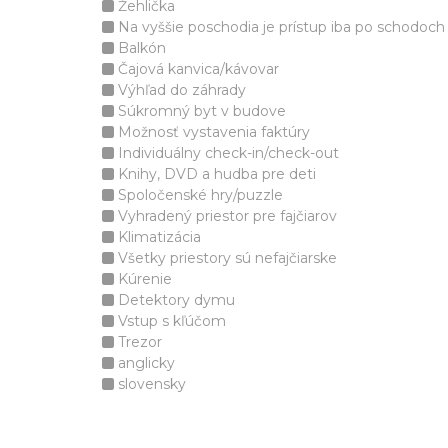
Žehlička
Na vyššie poschodia je prístup iba po schodoch
Balkón
Čajová kanvica/kávovar
Výhľad do záhrady
Súkromný byt v budove
Možnosť vystavenia faktúry
Individuálny check-in/check-out
Knihy, DVD a hudba pre deti
Spoločenské hry/puzzle
Vyhradený priestor pre fajčiarov
Klimatizácia
Všetky priestory sú nefajčiarske
Kúrenie
Detektory dymu
Vstup s kľúčom
Trezor
anglicky
slovensky