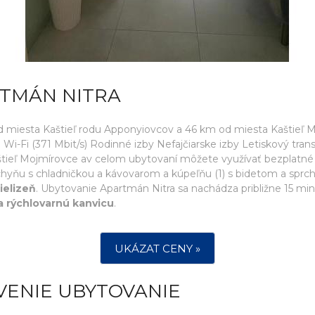
RTMÁN NITRA
 miesta Kaštieľ rodu Apponyiovcov a 46 km od miesta Kaštieľ 
i-Fi (371 Mbit/s) Rodinné izby Nefajčiarske izby Letiskový trans
štieľ Mojmírovce av celom ubytovaní môžete využívať bezplatné 
chyňu s chladničkou a kávovarom a kúpeľňu (1) s bidetom a sprc
ielizeň
. Ubytovanie Apartmán Nitra sa nachádza približne 15 m
a rýchlovarnú kanvicu
.
UKÁZAT CENY »
VENIE UBYTOVANIE