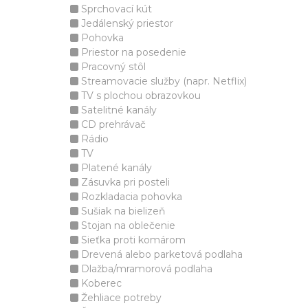
Sprchovací kút
Jedálenský priestor
Pohovka
Priestor na posedenie
Pracovný stôl
Streamovacie služby (napr. Netflix)
TV s plochou obrazovkou
Satelitné kanály
CD prehrávač
Rádio
TV
Platené kanály
Zásuvka pri posteli
Rozkladacia pohovka
Sušiak na bielizeň
Stojan na oblečenie
Sieťka proti komárom
Drevená alebo parketová podlaha
Dlažba/mramorová podlaha
Koberec
Žehliace potreby