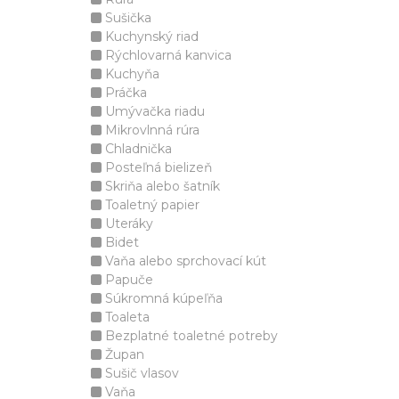
Sušička
Kuchynský riad
Rýchlovarná kanvica
Kuchyňa
Práčka
Umývačka riadu
Mikrovlnná rúra
Chladnička
Posteľná bielizeň
Skriňa alebo šatník
Toaletný papier
Uteráky
Bidet
Vaňa alebo sprchovací kút
Papuče
Súkromná kúpeľňa
Toaleta
Bezplatné toaletné potreby
Župan
Sušič vlasov
Vaňa