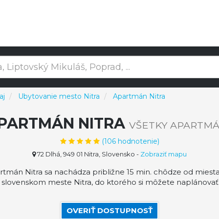
aj
Ubytovanie mesto Nitra
Apartmán Nitra
PARTMÁN NITRA
VŠETKY APARTM
(
106
hodnotenie)
72 Dlhá, 949 01 Nitra, Slovensko
-
Zobraziť mapu
tmán Nitra sa nachádza približne 15 min. chôdze od miesta
 slovenskom meste Nitra, do ktorého si môžete naplánovať
OVERIŤ DOSTUPNOSŤ