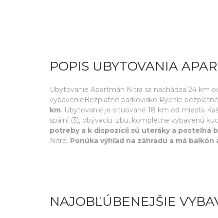
POPIS UBYTOVANIA APA
Ubytovanie Apartmán Nitra sa nachádza 24 km od
vybavenieBezplatné parkovisko Rýchle bezplatné W
km
. Ubytovanie je situované 18 km od miesta Ka
spální (3), obývaciu izbu, kompletne vybavenú ku
potreby a k dispozícii sú uteráky a posteľná b
Nitre.
Ponúka výhľad na záhradu a má balkón 
NAJOBĽÚBENEJŠIE VYBA