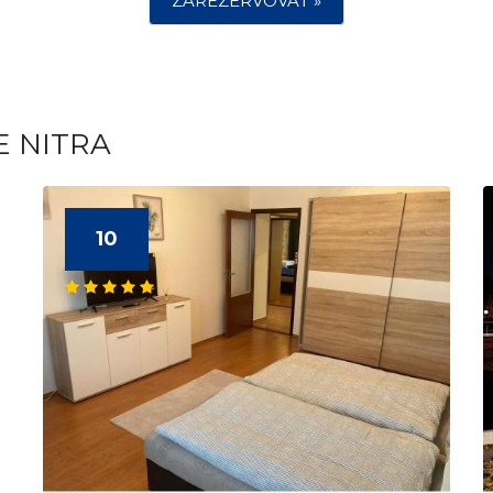
ZAREZERVOVAŤ »
E NITRA
10