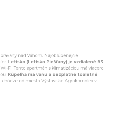
Moravany nad Váhom. Najobľúbenejšie
fer.
Letisko (Letisko Piešťany) je vzdialené 83
Wi-Fi. Tento apartmán s klimatizáciou má viacero
hou.
Kúpeľňa má vaňu a bezplatné toaletné
in. chôdze od miesta Výstavisko Agrokomplex v