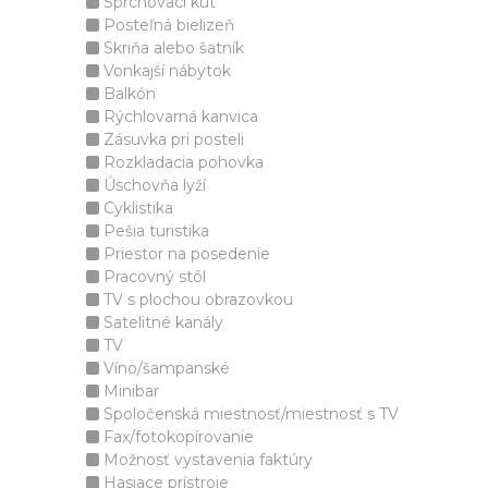
Sprchovací kút
Posteľná bielizeň
Skriňa alebo šatník
Vonkajší nábytok
Balkón
Rýchlovarná kanvica
Zásuvka pri posteli
Rozkladacia pohovka
Úschovňa lyží
Cyklistika
Pešia turistika
Priestor na posedenie
Pracovný stôl
TV s plochou obrazovkou
Satelitné kanály
TV
Víno/šampanské
Minibar
Spoločenská miestnosť/miestnosť s TV
Fax/fotokopírovanie
Možnosť vystavenia faktúry
Hasiace prístroje