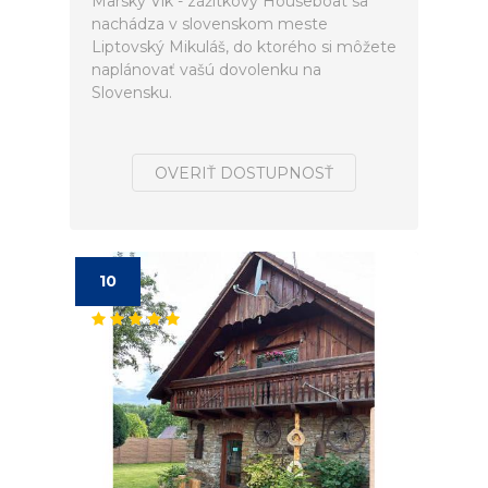
Marský Vlk - zážitkový Houseboat sa
nachádza v slovenskom meste
Liptovský Mikuláš, do ktorého si môžete
naplánovať vašú dovolenku na
Slovensku.
OVERIŤ DOSTUPNOSŤ
10