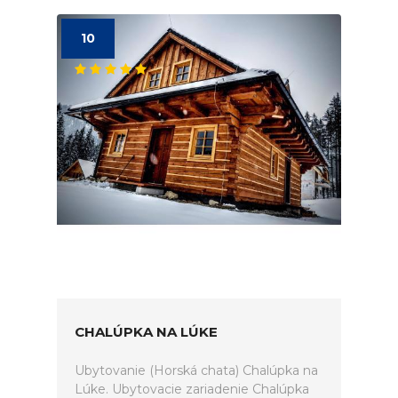
10
CHALÚPKA NA LÚKE
Ubytovanie (Horská chata) Chalúpka na
Lúke. Ubytovacie zariadenie Chalúpka