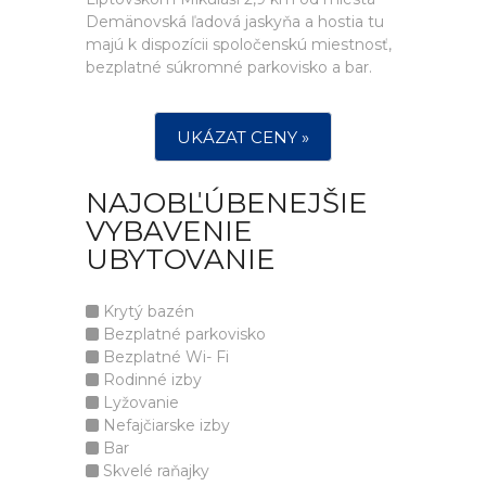
Demänovská ľadová jaskyňa a hostia tu
majú k dispozícii spoločenskú miestnosť,
bezplatné súkromné parkovisko a bar.
UKÁZAT CENY »
NAJOBĽÚBENEJŠIE
VYBAVENIE
UBYTOVANIE
Krytý bazén
Bezplatné parkovisko
Bezplatné Wi- Fi
Rodinné izby
Lyžovanie
Nefajčiarske izby
Bar
Skvelé raňajky