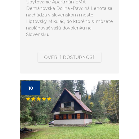
Ubytovanie Apartmán EMA
Demänovská Dolina -Pavčiná Lehota sa
nachádza v slovenskom meste
Liptovský Mikuláš, do ktorého si môžete
naplánovať vašú dovolenku na
Slovensku.
OVERIŤ DOSTUPNOSŤ
10