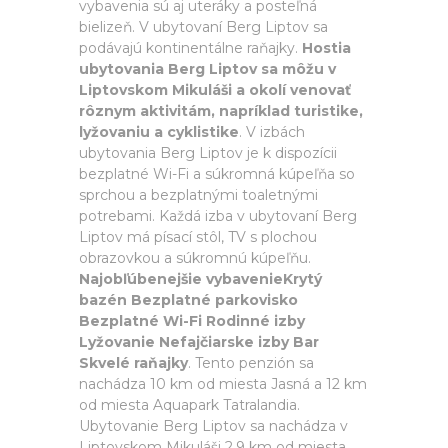
vybavenia sú aj uteráky a posteľná
bielizeň. V ubytovaní Berg Liptov sa
podávajú kontinentálne raňajky.
Hostia
ubytovania Berg Liptov sa môžu v
Liptovskom Mikuláši a okolí venovať
rôznym aktivitám, napríklad turistike,
lyžovaniu a cyklistike
. V izbách
ubytovania Berg Liptov je k dispozícii
bezplatné Wi-Fi a súkromná kúpeľňa so
sprchou a bezplatnými toaletnými
potrebami. Každá izba v ubytovaní Berg
Liptov má písací stôl, TV s plochou
obrazovkou a súkromnú kúpeľňu.
Najobľúbenejšie vybavenieKrytý
bazén Bezplatné parkovisko
Bezplatné Wi-Fi Rodinné izby
Lyžovanie Nefajčiarske izby Bar
Skvelé raňajky
. Tento penzión sa
nachádza 10 km od miesta Jasná a 12 km
od miesta Aquapark Tatralandia.
Ubytovanie Berg Liptov sa nachádza v
Liptovskom Mikuláši 2,9 km od miesta