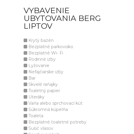
VYBAVENIE
UBYTOVANIA BERG
LIPTOV
Krytý bazén
Bezplatné parkovisko
Bezplatné Wi- Fi
Rodinné izby
Lyžovanie
Nefajčiarske izby
Bar
Skvelé raňajky
Toaletný papier
Uteráky
Vaňa alebo sprchovací kút
Súkromná kúpeľňa
Toaleta
Bezplatné toaletné potreby
Sušič vlasov