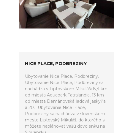
NICE PLACE, PODBREZINY
Ubytovanie Nice Place, Podbreziny.
Ubytovanie Nice Place, Podbreziny sa
nachádza v Liptovskom Mikuláši 8,4 km
od miesta Aquapark Tatralandia, 13 km
od miesta Demänovská ľadová jaskyňa
a 20... Ubytovanie Nice Place,
Podbreziny sa nachádza v slovenskom
meste Liptovský Mikuláš, do ktorého si
môžete naplánovať vašú dovolenku na
Slovensku.