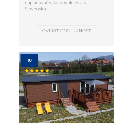
naplánovať vašú dovolenku na
Slovensku.
OVERIŤ DOSTUPNOSŤ
10