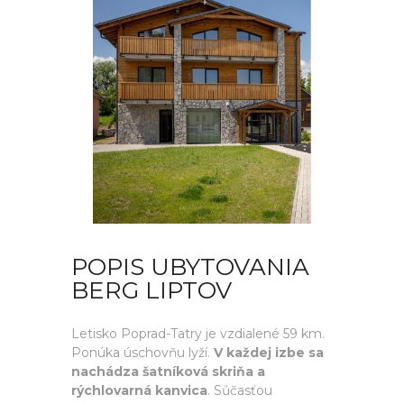
POPIS UBYTOVANIA
BERG LIPTOV
Letisko Poprad-Tatry je vzdialené 59 km.
Ponúka úschovňu lyží.
V každej izbe sa
nachádza šatníková skriňa a
rýchlovarná kanvica
. Sůčasťou