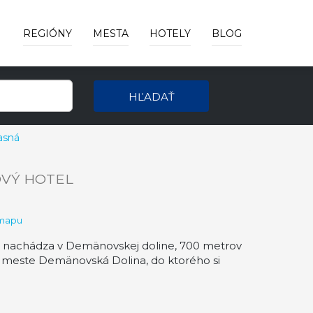
REGIÓNY
MESTA
HOTELY
BLOG
HĽADAŤ
asná
VÝ HOTEL
 mapu
sa nachádza v Demänovskej doline, 700 metrov
m meste Demänovská Dolina, do ktorého si