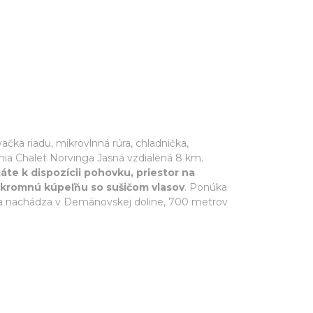
ačka riadu, mikrovlnná rúra, chladnička,
ia Chalet Norvinga Jasná vzdialená 8 km.
te k dispozícii pohovku, priestor na
úkromnú kúpeľňu so sušičom vlasov
. Ponúka
 sa nachádza v Demänovskej doline, 700 metrov