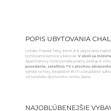
POPIS UBYTOVANIA CHA
Letisko Poprad-Tatry, ktoré je k ubytovaniu najbli
rýchlovarná kanvica a kávovar.
V okolí sa môžet
Apartmánový hotel ponúka priamy prístup k vchod
posedenie, satelitnú TV s plochou obrazovk
výhľad na hory, bezplatné Wi-Fi a bezplatné súk
od turisticko-športového centra Jasná.
NAJOBĽÚBENEJŠIE VYBA