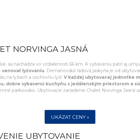
LET NORVINGA JASNÁ
žšie, sa nachádza vo vzdialenosti 66 km. K vybaveniu patrí aj umýv
e venovať lyžovaniu
. Demänovská ľadová jaskyňa je od ubytovan
u na lyžiach a úschovňu lyží.
V každej ubytovacej jednotke má
ou, dobre vybavenú kuchyňu s jedálenským priestorom a s
romné parkovisko. Ubytovacie zariadenie Chalet Norvinga Jasná
UKÁZAT CENY »
VENIE UBYTOVANIE