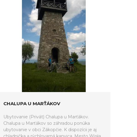
CHALUPA U MARŤÁKOV
Ubytovanie (Privát) Chalupa u Marťákov.
Chalupa u Marťákov so záhradou ponúka
ubytovanie v obci Zákopčie. K dispozícii je aj
chladnička a rýchlovarná kanvica. Mesto Wisła