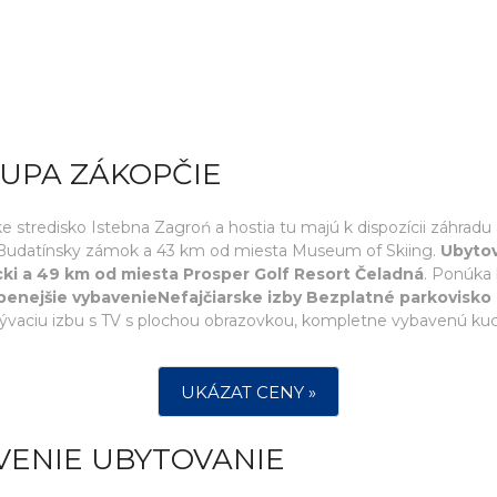
LUPA ZÁKOPČIE
 stredisko Istebna Zagroń a hostia tu majú k dispozícii záhrad
Budatínsky zámok a 43 km od miesta Museum of Skiing.
Ubytov
cki a 49 km od miesta Prosper Golf Resort Čeladná
. Ponúka 
benejšie vybavenieNefajčiarske izby Bezplatné parkovisko
vaciu izbu s TV s plochou obrazovkou, kompletne vybavenú kuchy
UKÁZAT CENY »
VENIE UBYTOVANIE