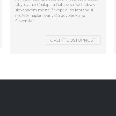
Ubytovanie Chalupa u Golisov sa nachádza v
slovenskom meste Zákopčie, do ktorého si
môžete naplánovať vašú dovolenku na
Slovensku.
OVERIŤ DOSTUPNOSŤ