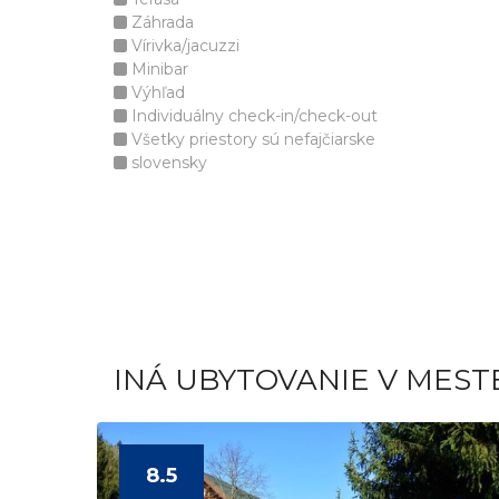
Záhrada
Vírivka/jacuzzi
Minibar
Výhľad
Individuálny check-in/check-out
Všetky priestory sú nefajčiarske
slovensky
INÁ UBYTOVANIE V MEST
8.5