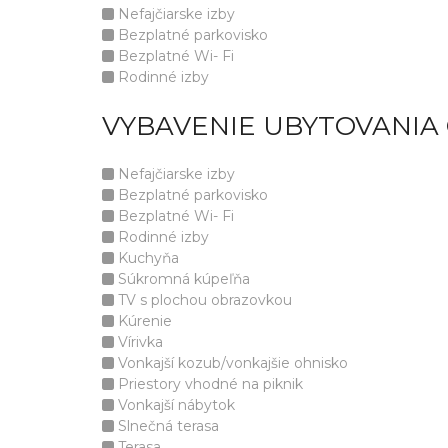
Nefajčiarske izby
Bezplatné parkovisko
Bezplatné Wi- Fi
Rodinné izby
VYBAVENIE UBYTOVANIA
Nefajčiarske izby
Bezplatné parkovisko
Bezplatné Wi- Fi
Rodinné izby
Kuchyňa
Súkromná kúpeľňa
TV s plochou obrazovkou
Kúrenie
Vírivka
Vonkajší kozub/vonkajšie ohnisko
Priestory vhodné na piknik
Vonkajší nábytok
Slnečná terasa
Terasa