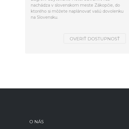
nachádza v slovenskom meste Zákopčie, do
ktorého si môžete naplánovať vašú dovolenku
na Slovensku.
OVERIŤ DOSTUPNOSŤ
O NÁS