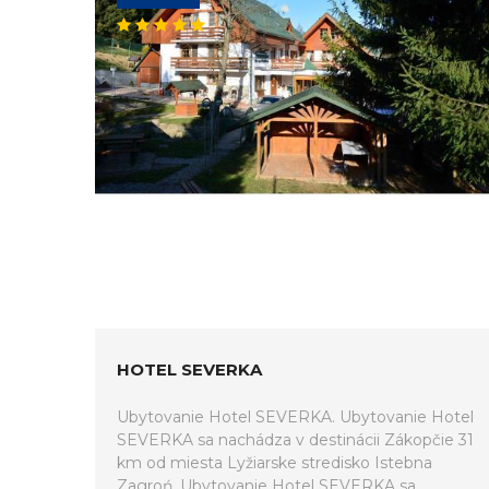
HOTEL SEVERKA
Ubytovanie Hotel SEVERKA. Ubytovanie Hotel
SEVERKA sa nachádza v destinácii Zákopčie 31
km od miesta Lyžiarske stredisko Istebna
Zagroń. Ubytovanie Hotel SEVERKA sa