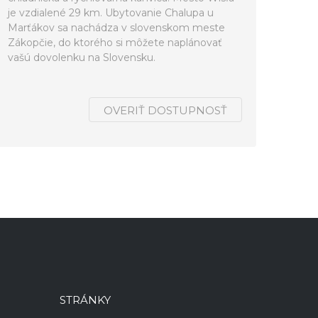
je vzdialené 29 km. Ubytovanie Chalupa u
Marťákov sa nachádza v slovenskom meste
Zákopčie, do ktorého si môžete naplánovať
vašú dovolenku na Slovensku.
OVERIŤ DOSTUPNOSŤ
STRÁNKY