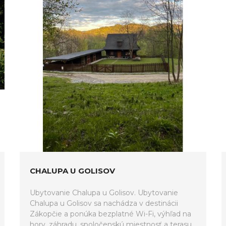
CHALUPA U GOLISOV
Ubytovanie Chalupa u Golisov. Ubytovanie
Chalupa u Golisov sa nachádza v destinácii
Zákopčie a ponúka bezplatné Wi-Fi, výhľad na
hory, záhradu, spoločenskú miestnosť a terasu.