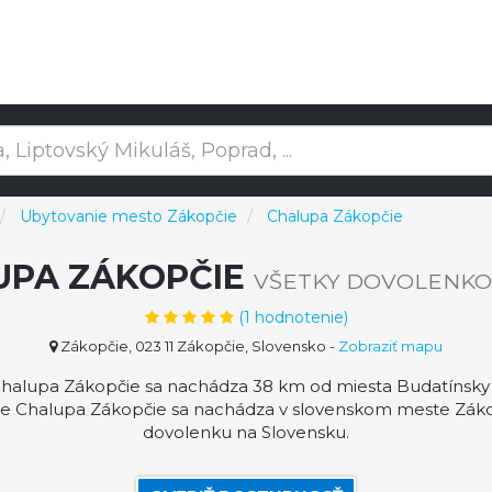
Ubytovanie mesto Zákopčie
Chalupa Zákopčie
UPA ZÁKOPČIE
VŠETKY DOVOLENK
(
1
hodnotenie)
Zákopčie, 023 11 Zákopčie, Slovensko
-
Zobraziť mapu
halupa Zákopčie sa nachádza 38 km od miesta Budatínsky
ie Chalupa Zákopčie sa nachádza v slovenskom meste Záko
dovolenku na Slovensku.