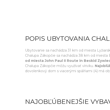
POPIS UBYTOVANIA CHA
Ubytovanie sa nachádza 31 km od miesta Lyžiarske
Chalupa Zákopčie sa nachádza 38 km od miesta 
od miesta John Paul II Route in Beskid Zywie
Chalupa Zákopčie môžu využívať vírivku.
Najobľú
dovolenkový dom s viacerými spálňami (4) má obý
NAJOBĽÚBENEJŠIE VYBA