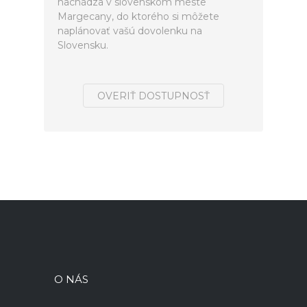
nachádza v slovenskom meste
Margecany, do ktorého si môžete
naplánovať vašú dovolenku na
Slovensku.
OVERIŤ DOSTUPNOSŤ
O NÁS