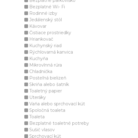
Bezplatné parkovisko
Bezplatné Wi- Fi
Rodinné izby
Jedálenský stôl
Kávovar
Čistiace prostriedky
Hriankovač
Kuchynský riad
Rýchlovarná kanvica
Kuchyňa
Mikrovlnná rúra
Chladnička
Posteľná bielizeň
Skriňa alebo šatník
Toaletný papier
Uteráky
Vaňa alebo sprchovací kút
Spoločná toaleta
Toaleta
Bezplatné toaletné potreby
Sušič vlasov
Sprchovací kút