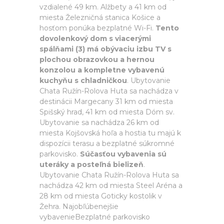
vzdialené 49 km. Alžbety a 41 km od
miesta Železničná stanica Košice a
hosťom ponúka bezplatné Wi-Fi.
Tento
dovolenkový dom s viacerými
spálňami (3) má obývaciu izbu TV s
plochou obrazovkou a hernou
konzolou a kompletne vybavenú
kuchyňu s chladničkou
. Ubytovanie
Chata Ružín-Rolova Huta sa nachádza v
destinácii Margecany 31 km od miesta
Spišský hrad, 41 km od miesta Dóm sv.
Ubytovanie sa nachádza 26 km od
miesta Kojšovská hoľa a hostia tu majú k
dispozícii terasu a bezplatné súkromné
parkovisko.
Súčasťou vybavenia sú
uteráky a posteľná bielizeň
.
Ubytovanie Chata Ružín-Rolova Huta sa
nachádza 42 km od miesta Steel Aréna a
28 km od miesta Goticky kostolik v
Žehra. Najobľúbenejšie
vybavenieBezplatné parkovisko