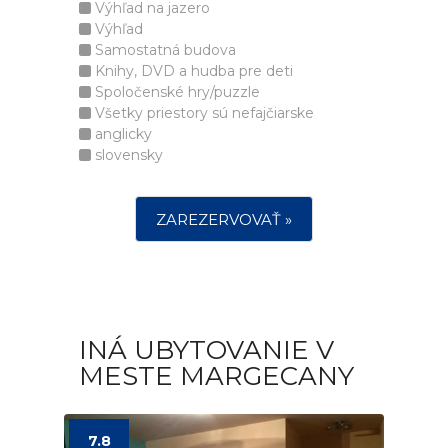
Výhľad na jazero
Výhľad
Samostatná budova
Knihy, DVD a hudba pre deti
Spoločenské hry/puzzle
Všetky priestory sú nefajčiarske
anglicky
slovensky
ZAREZERVOVAŤ »
INÁ UBYTOVANIE V
MESTE MARGECANY
7.8