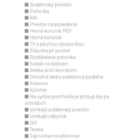
Jedálenský priestor
Pohovka
Krb
Priestor na posedenie
Herná konzola PS3
Herná konzola
TV s plochou obrazovkou
Zásuvka pri posteli
Rozkladacia pohovka
Sušiak na bielizeň
Sieťka proti komárom
Drevená alebo parketová podlaha
Koberec
Kúrenie
Na vyššie poschodia je prístup iba po
schodoch
Vonkajší jedálenský priestor
Vonkajší nábytok
Gril
Terasa
Čajová kanvica/kávovar