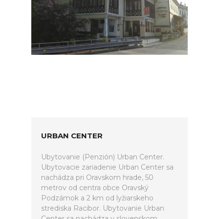
URBAN CENTER
Ubytovanie (Penzión) Urban Center.
Ubytovacie zariadenie Urban Center sa
nachádza pri Oravskom hrade, 50
metrov od centra obce Oravský
Podzámok a 2 km od lyžiarskeho
strediska Racibor. Ubytovanie Urban
Center sa nachádza v slovenskom