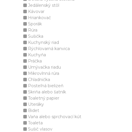
Jedálenský stôl
Kávovar
Hriankovač
Sporák
Rúra
Sušička
Kuchynský riad
Rýchlovarná kanvica
Kuchyňa
Práčka
Umývačka riadu
Mikrovlnná rúra
Chladnička
Posteľná bielizeň
Skriňa alebo šatník
Toaletný papier
Uteráky
Bidet
Vaňa alebo sprchovací kút
Toaleta
Sušič vlasov