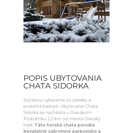
POPIS UBYTOVANIA
CHATA SIDORKA
Súčasťou vybavenia sú uteráky a
posteľná bielizeň. Ubytovanie Chata
Sidorka sa nachádza v Oravskom
Podzámku 2,2 km od miesta Oravský
hrad.
Táto horská chata ponúka
bezplatné súkromné parkovisko a