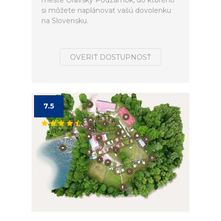
meste Oravský Podzámok, do ktorého
si môžete naplánovať vašú dovolenku
na Slovensku.
OVERIŤ DOSTUPNOSŤ
7.5