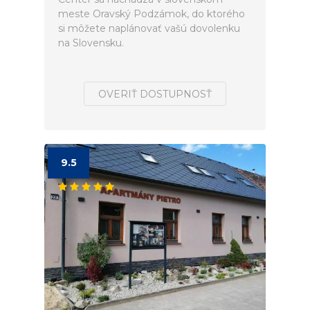
meste Oravský Podzámok, do ktorého
si môžete naplánovať vašú dovolenku
na Slovensku.
OVERIŤ DOSTUPNOSŤ
9.5