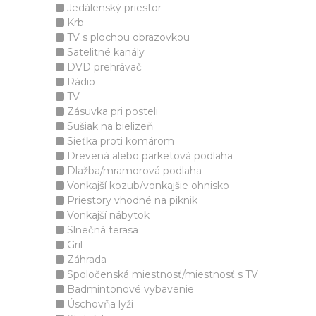
Jedálenský priestor
Krb
TV s plochou obrazovkou
Satelitné kanály
DVD prehrávač
Rádio
TV
Zásuvka pri posteli
Sušiak na bielizeň
Sieťka proti komárom
Drevená alebo parketová podlaha
Dlažba/mramorová podlaha
Vonkajší kozub/vonkajšie ohnisko
Priestory vhodné na piknik
Vonkajší nábytok
Slnečná terasa
Gril
Záhrada
Spoločenská miestnosť/miestnosť s TV
Badmintonové vybavenie
Úschovňa lyží