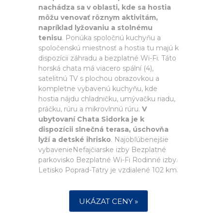
nachádza sa v oblasti, kde sa hostia
môžu venovať rôznym aktivitám,
napríklad lyžovaniu a stolnému
tenisu
. Ponúka spoločnú kuchyňu a
spoločenskú miestnosť a hostia tu majú k
dispozícii záhradu a bezplatné Wi-Fi. Táto
horská chata má viacero spální (4),
satelitnú TV s plochou obrazovkou a
kompletne vybavenú kuchyňu, kde
hostia nájdu chladničku, umývačku riadu,
práčku, rúru a mikrovlnnú rúru.
V
ubytovaní Chata Sidorka je k
dispozícii slnečná terasa, úschovňa
lyží a detské ihrisko
. Najobľúbenejšie
vybavenieNefajčiarske izby Bezplatné
parkovisko Bezplatné Wi-Fi Rodinné izby.
Letisko Poprad-Tatry je vzdialené 102 km.
UKÁZAT CENY »