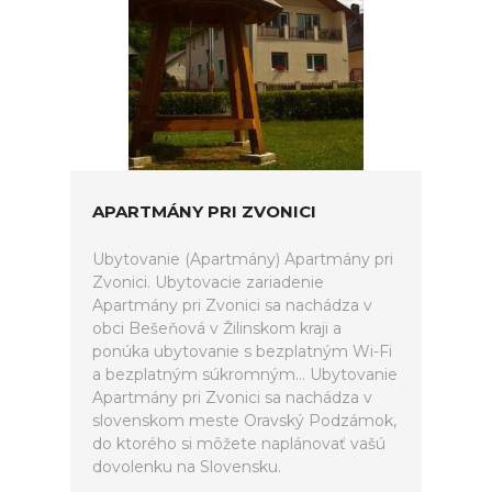
APARTMÁNY PRI ZVONICI
Ubytovanie (Apartmány) Apartmány pri
Zvonici. Ubytovacie zariadenie
Apartmány pri Zvonici sa nachádza v
obci Bešeňová v Žilinskom kraji a
ponúka ubytovanie s bezplatným Wi-Fi
a bezplatným súkromným... Ubytovanie
Apartmány pri Zvonici sa nachádza v
slovenskom meste Oravský Podzámok,
do ktorého si môžete naplánovať vašú
dovolenku na Slovensku.