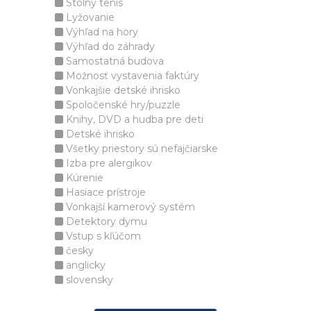
Stolný tenis
Lyžovanie
Výhľad na hory
Výhľad do záhrady
Samostatná budova
Možnosť vystavenia faktúry
Vonkajšie detské ihrisko
Spoločenské hry/puzzle
Knihy, DVD a hudba pre deti
Detské ihrisko
Všetky priestory sú nefajčiarske
Izba pre alergikov
Kúrenie
Hasiace prístroje
Vonkajší kamerový systém
Detektory dymu
Vstup s kľúčom
česky
anglicky
slovensky