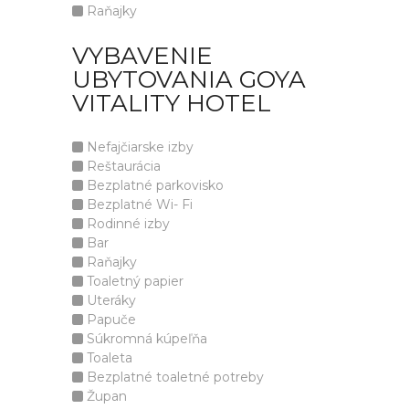
Raňajky
VYBAVENIE
UBYTOVANIA GOYA
VITALITY HOTEL
Nefajčiarske izby
Reštaurácia
Bezplatné parkovisko
Bezplatné Wi- Fi
Rodinné izby
Bar
Raňajky
Toaletný papier
Uteráky
Papuče
Súkromná kúpeľňa
Toaleta
Bezplatné toaletné potreby
Župan