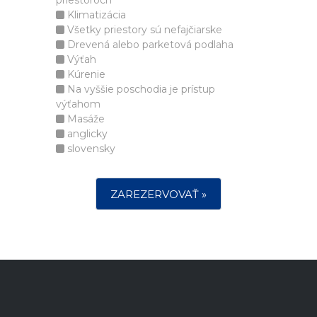
priestoroch
Klimatizácia
Všetky priestory sú nefajčiarske
Drevená alebo parketová podlaha
Výťah
Kúrenie
Na vyššie poschodia je prístup
výťahom
Masáže
anglicky
slovensky
ZAREZERVOVAŤ »