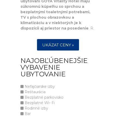
ubytovaní GOYA Vitality Hotel majú
súkromnú kúpeľňu so sprchou a
bezplatnými toaletnými potrebami,
TV s plochou obrazovkou a
klimatizáciu a v niektorých je k
dispozícii aj priestor na posedenie
. R.
UKÁZAT CENY »
NAJOBĽÚBENEJŠIE
VYBAVENIE
UBYTOVANIE
Nefajčiarske izby
Reštaurácia
Bezplatné parkovisko
Bezplatné Wi- Fi
Rodinné izby
Bar