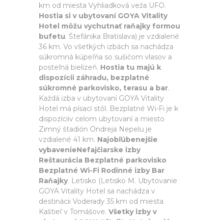
km od miesta Vyhliadková veža UFO.
Hostia si v ubytovaní GOYA Vitality
Hotel môžu vychutnať raňajky formou
bufetu
. Štefánika Bratislava) je vzdialené
36 km. Vo všetkých izbách sa nachádza
súkromná kúpeľňa so sušičom vlasov a
posteľná bielizeň.
Hostia tu majú k
dispozícii záhradu, bezplatné
súkromné parkovisko, terasu a bar
.
Každá izba v ubytovaní GOYA Vitality
Hotel má písací stôl. Bezplatné Wi-Fi je k
dispozíciiv celom ubytovaní a miesto
Zimný štadión Ondreja Nepelu je
vzdialené 41 km.
Najobľúbenejšie
vybavenieNefajčiarske izby
Reštaurácia Bezplatné parkovisko
Bezplatné Wi-Fi Rodinné izby Bar
Raňajky
. Letisko (Letisko M. Ubytovanie
GOYA Vitality Hotel sa nachádza v
destinácii Voderady 35 km od miesta
Kaštieľ v Tomášove.
Všetky izby v