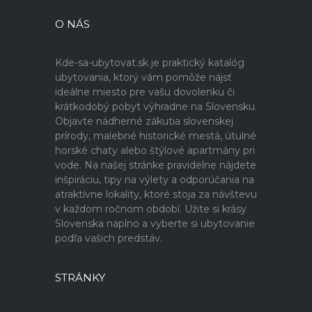
O NÁS
Kde-sa-ubytovat.sk je praktický katalóg
ubytovania, ktorý vám pomôže nájsť
ideálne miesto pre vašu dovolenku či
krátkodobý pobyt výhradne na Slovensku.
Objavte nádherné zákutia slovenskej
prírody, malebné historické mestá, útulné
horské chaty alebo štýlové apartmány pri
vode. Na našej stránke pravidelne nájdete
inšpiráciu, tipy na výlety a odporúčania na
atraktívne lokality, ktoré stoja za návštevu
v každom ročnom období. Užite si krásy
Slovenska naplno a vyberte si ubytovanie
podľa vašich predstáv.
STRÁNKY