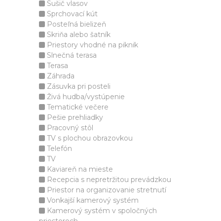
Sušič vlasov
Sprchovací kút
Posteľná bielizeň
Skriňa alebo šatník
Priestory vhodné na piknik
Slnečná terasa
Terasa
Záhrada
Zásuvka pri posteli
Živá hudba/vystúpenie
Tematické večere
Pešie prehliadky
Pracovný stôl
TV s plochou obrazovkou
Telefón
TV
Kaviareň na mieste
Recepcia s nepretržitou prevádzkou
Priestor na organizovanie stretnutí
Vonkajší kamerový systém
Kamerový systém v spoločných