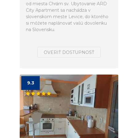
od miesta Chrám sv. Ubytovanie ARD
City Apartment sa nachádza v
slovenskom meste Levice, do ktorého
si môžete naplánovať vašú dovolenku
na Slovensku.
OVERIŤ DOSTUPNOSŤ
9.3