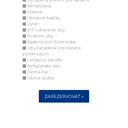
Vyhradený priestor pre fajčiarov
Klimatizácia
Kúrenie
Obedové balíčky
Výťah
VIP vybavenie izby
Rodinné izby
Kaderníctvo/ Kozmetika
Izby/zariadenie pre telesne
postihnutých
Letiskový transfer
Nefajčiarske izby
Denná tlač
Izbová služba
ZAREZERVOVAŤ »