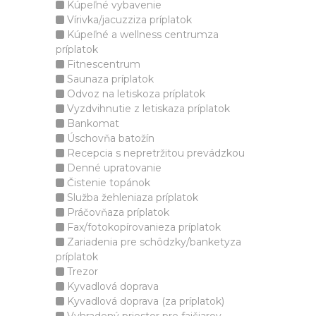
Kúpeľné vybavenie
Vírivka/jacuzziza príplatok
Kúpeľné a wellness centrumza
príplatok
Fitnescentrum
Saunaza príplatok
Odvoz na letiskoza príplatok
Vyzdvihnutie z letiskaza príplatok
Bankomat
Úschovňa batožín
Recepcia s nepretržitou prevádzkou
Denné upratovanie
Čistenie topánok
Služba žehleniaza príplatok
Práčovňaza príplatok
Fax/fotokopírovanieza príplatok
Zariadenia pre schôdzky/banketyza
príplatok
Trezor
Kyvadlová doprava
Kyvadlová doprava (za príplatok)