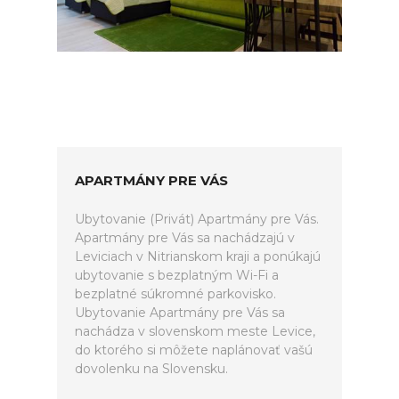
APARTMÁNY PRE VÁS
Ubytovanie (Privát) Apartmány pre Vás.
Apartmány pre Vás sa nachádzajú v
Leviciach v Nitrianskom kraji a ponúkajú
ubytovanie s bezplatným Wi-Fi a
bezplatné súkromné parkovisko.
Ubytovanie Apartmány pre Vás sa
nachádza v slovenskom meste Levice,
do ktorého si môžete naplánovať vašú
dovolenku na Slovensku.