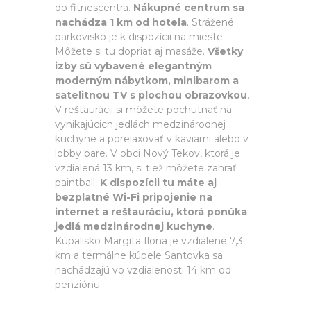
do fitnescentra.
Nákupné centrum sa
nachádza 1 km od hotela
. Strážené
parkovisko je k dispozícii na mieste.
Môžete si tu dopriať aj masáže.
Všetky
izby sú vybavené elegantným
moderným nábytkom, minibarom a
satelitnou TV s plochou obrazovkou
.
V reštaurácii si môžete pochutnať na
vynikajúcich jedlách medzinárodnej
kuchyne a porelaxovať v kaviarni alebo v
lobby bare. V obci Nový Tekov, ktorá je
vzdialená 13 km, si tiež môžete zahrať
paintball.
K dispozícii tu máte aj
bezplatné Wi-Fi pripojenie na
internet a reštauráciu, ktorá ponúka
jedlá medzinárodnej kuchyne
.
Kúpalisko Margita Ilona je vzdialené 7,3
km a termálne kúpele Santovka sa
nachádzajú vo vzdialenosti 14 km od
penziónu.