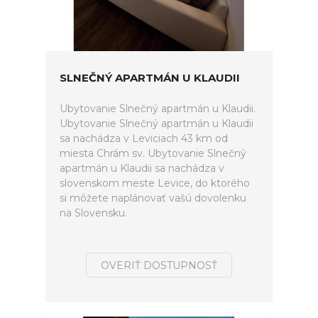
SLNEČNÝ APARTMÁN U KLAUDII
Ubytovanie Slnečný apartmán u Klaudii.
Ubytovanie Slnečný apartmán u Klaudii
sa nachádza v Leviciach 43 km od
miesta Chrám sv. Ubytovanie Slnečný
apartmán u Klaudii sa nachádza v
slovenskom meste Levice, do ktorého
si môžete naplánovať vašú dovolenku
na Slovensku.
OVERIŤ DOSTUPNOSŤ