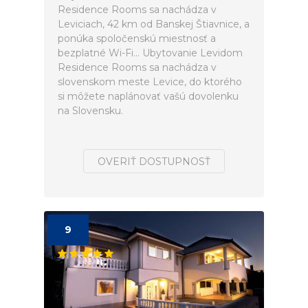
Residence Rooms sa nachádza v
Leviciach, 42 km od Banskej Štiavnice, a
ponúka spoločenskú miestnosť a
bezplatné Wi-Fi... Ubytovanie Levidom
Residence Rooms sa nachádza v
slovenskom meste Levice, do ktorého
si môžete naplánovať vašú dovolenku
na Slovensku.
OVERIŤ DOSTUPNOSŤ
9