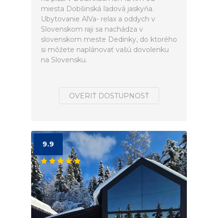
miesta Dobšinská ľadová jaskyňa.
Ubytovanie AlVa- relax a oddych v
Slovenskom raji sa nachádza v
slovenskom meste Dedinky, do ktorého
si môžete naplánovať vašú dovolenku
na Slovensku.
OVERIŤ DOSTUPNOSŤ
9.9