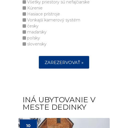
Všetky priestory sú nefajčiarske
Kúrenie
Hasiace prístroje
Vonkajší kamerový systém
česky
maďarsky
poľsky
slovensky
ZAREZERVOVAŤ »
INÁ UBYTOVANIE V
MESTE DEDINKY
10