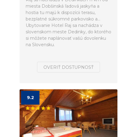
miesta Dobšinská ľadová jaskyňa a
hostia tu majú k dispozícii terasu,
bezplatné súkromné parkovisko a...
Ubytovanie Hotel Raj sa nachádza v
slovenskom meste Dedinky, do ktorého
si môžete naplánovať vašú dovolenku
na Slovensku.
OVERIŤ DOSTUPNOSŤ
9.2