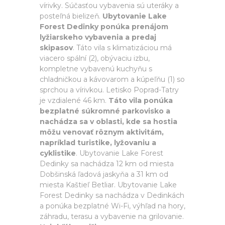
vírivky. Súčasťou vybavenia sú uteráky a
posteľná bielizeň.
Ubytovanie Lake
Forest Dedinky ponúka prenájom
lyžiarskeho vybavenia a predaj
skipasov
. Táto vila s klimatizáciou má
viacero spální (2), obývaciu izbu,
kompletne vybavenú kuchyňu s
chladničkou a kávovarom a kúpeľňu (1) so
sprchou a vírivkou. Letisko Poprad-Tatry
je vzdialené 46 km.
Táto vila ponúka
bezplatné súkromné parkovisko a
nachádza sa v oblasti, kde sa hostia
môžu venovať rôznym aktivitám,
napríklad turistike, lyžovaniu a
cyklistike
. Ubytovanie Lake Forest
Dedinky sa nachádza 12 km od miesta
Dobšinská ľadová jaskyňa a 31 km od
miesta Kaštieľ Betliar. Ubytovanie Lake
Forest Dedinky sa nachádza v Dedinkách
a ponúka bezplatné Wi-Fi, výhľad na hory,
záhradu, terasu a vybavenie na grilovanie.