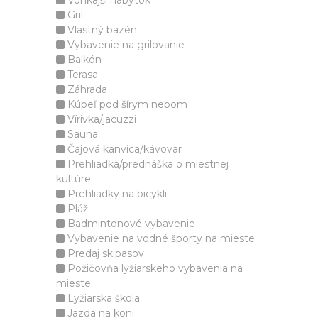
Vonkajší nábytok
Gril
Vlastný bazén
Vybavenie na grilovanie
Balkón
Terasa
Záhrada
Kúpeľ pod šírym nebom
Vírivka/jacuzzi
Sauna
Čajová kanvica/kávovar
Prehliadka/prednáška o miestnej
kultúre
Prehliadky na bicykli
Pláž
Badmintonové vybavenie
Vybavenie na vodné športy na mieste
Predaj skipasov
Požičovňa lyžiarskeho vybavenia na
mieste
Lyžiarska škola
Jazda na koni