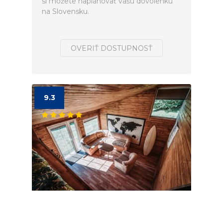
si môžete naplánovať vašú dovolenku
na Slovensku.
OVERIŤ DOSTUPNOSŤ
9.3