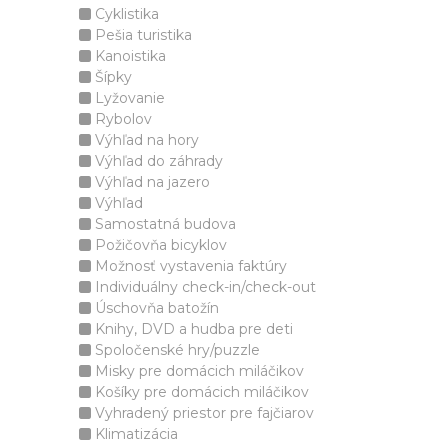
Cyklistika
Pešia turistika
Kanoistika
Šípky
Lyžovanie
Rybolov
Výhľad na hory
Výhľad do záhrady
Výhľad na jazero
Výhľad
Samostatná budova
Požičovňa bicyklov
Možnosť vystavenia faktúry
Individuálny check-in/check-out
Úschovňa batožín
Knihy, DVD a hudba pre deti
Spoločenské hry/puzzle
Misky pre domácich miláčikov
Košíky pre domácich miláčikov
Vyhradený priestor pre fajčiarov
Klimatizácia