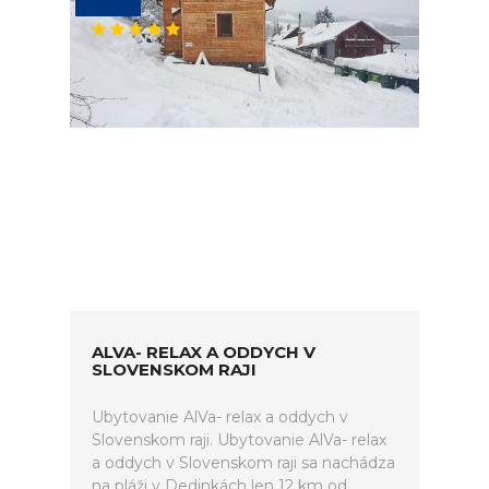
ALVA- RELAX A ODDYCH V
SLOVENSKOM RAJI
Ubytovanie AlVa- relax a oddych v
Slovenskom raji. Ubytovanie AlVa- relax
a oddych v Slovenskom raji sa nachádza
na pláži v Dedinkách len 12 km od