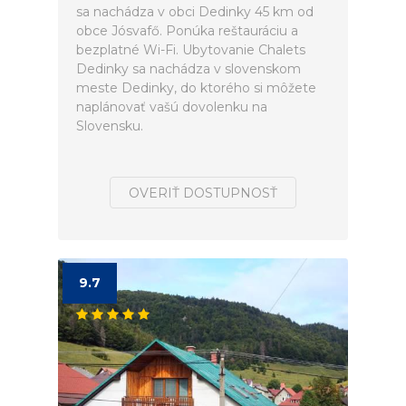
sa nachádza v obci Dedinky 45 km od
obce Jósvafő. Ponúka reštauráciu a
bezplatné Wi-Fi. Ubytovanie Chalets
Dedinky sa nachádza v slovenskom
meste Dedinky, do ktorého si môžete
naplánovať vašú dovolenku na
Slovensku.
OVERIŤ DOSTUPNOSŤ
9.7