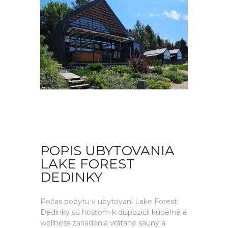
POPIS UBYTOVANIA
LAKE FOREST
DEDINKY
Počas pobytu v ubytovaní Lake Forest
Dedinky sú hosťom k dispozícii kúpeľné a
wellness zariadenia vrátane sauny a