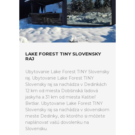
LAKE FOREST TINY SLOVENSKY
RAJ
Ubytovanie Lake Forest TINY Slovensky
raj. Ubytovanie Lake Forest TINY
Slovensky raj sa nachádza v Dedinkách
12 km od miesta Dobšinská ľadová
jaskyňa a 31 km od miesta Kaštieľ
Betliar. Ubytovanie Lake Forest TINY
Slovensky raj sa nachádza v slovenskom
meste Dedinky, do ktorého si môžete
naplánovať vašú dovolenku na
Slovensku.