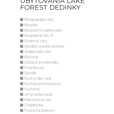
UBYTOVANIA LAKE
FOREST DEDINKY
Nefajčiarske izby
Na pláži
Bezplatné parkovisko
Bezplatné Wi- Fi
Rodinné izby
Detská vysoká stolička
Jedálenský stôl
Kávovar
Čistiace prostriedky
Hriankovač
Sporák
Kuchynský riad
Rýchlovarná kanvica
Kuchyňa
Umývačka riadu
Mikrovlnná rúra
Chladnička
Posteľná bielizeň