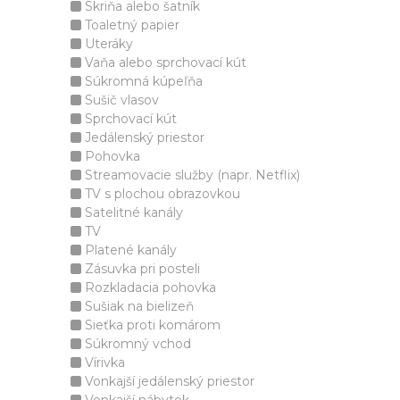
Skriňa alebo šatník
Toaletný papier
Uteráky
Vaňa alebo sprchovací kút
Súkromná kúpeľňa
Sušič vlasov
Sprchovací kút
Jedálenský priestor
Pohovka
Streamovacie služby (napr. Netflix)
TV s plochou obrazovkou
Satelitné kanály
TV
Platené kanály
Zásuvka pri posteli
Rozkladacia pohovka
Sušiak na bielizeň
Sieťka proti komárom
Súkromný vchod
Vírivka
Vonkajší jedálenský priestor