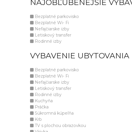
NAJOBĽÚBENEJŠIE VYBA
Bezplatné parkovisko
Bezplatné Wi- Fi
Nefajčiarske izby
Letiskový transfer
Rodinné izby
VYBAVENIE UBYTOVANIA
Bezplatné parkovisko
Bezplatné Wi- Fi
Nefajčiarske izby
Letiskový transfer
Rodinné izby
Kuchyňa
Práčka
Súkromná kúpeľňa
Krb
TV s plochou obrazovkou
Vírivka