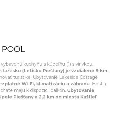
 POOL
 vybavenú kuchyňu a kúpeľňu (1) s vírivkou.
y.
Letisko (Letisko Piešťany) je vzdialené 9 km
.
vať turistike. Ubytovanie Lakeside Cottage
zplatné Wi-Fi, klimatizáciu a záhradu
. Hostia
chate majú k dispozícii balkón.
Ubytovanie
ele Piešťany a 2,2 km od miesta Kaštieľ