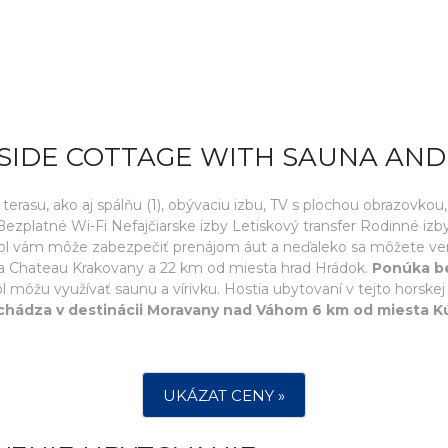
ESIDE COTTAGE WITH SAUNA AND
rasu, ako aj spálňu (1), obývaciu izbu, TV s plochou obrazovkou,
zplatné Wi-Fi Nefajčiarske izby Letiskový transfer Rodinné izb
l vám môže zabezpečiť prenájom áut a neďaleko sa môžete veno
a Chateau Krakovany a 22 km od miesta hrad Hrádok.
Ponúka be
ôžu využívať saunu a vírivku. Hostia ubytovaní v tejto horskej 
hádza v destinácii Moravany nad Váhom 6 km od miesta Kúp
UKÁZAT CENY »