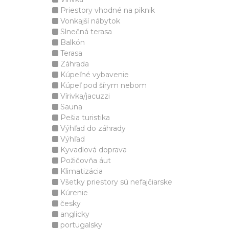
Priestory vhodné na piknik
Vonkajší nábytok
Slnečná terasa
Balkón
Terasa
Záhrada
Kúpeľné vybavenie
Kúpeľ pod šírym nebom
Vírivka/jacuzzi
Sauna
Pešia turistika
Výhľad do záhrady
Výhľad
Kyvadlová doprava
Požičovňa áut
Klimatizácia
Všetky priestory sú nefajčiarske
Kúrenie
česky
anglicky
portugalsky