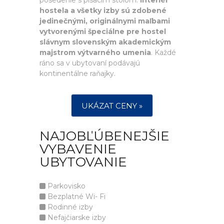
posedenie s písacím stolom.
Interiér
hostela a všetky izby sú zdobené
jedinečnými, originálnymi maľbami
vytvorenými špeciálne pre hostel
slávnym slovenským akademickým
majstrom výtvarného umenia
. Každé
ráno sa v ubytovaní podávajú
kontinentálne raňajky.
UKÁZAT CENY »
NAJOBĽÚBENEJŠIE
VYBAVENIE
UBYTOVANIE
Parkovisko
Bezplatné Wi- Fi
Rodinné izby
Nefajčiarske izby