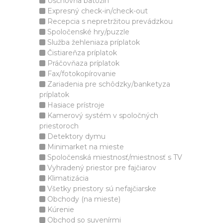
Úschovňa batožín
Expresný check-in/check-out
Recepcia s nepretržitou prevádzkou
Spoločenské hry/puzzle
Služba žehleniaza príplatok
Čistiareňza príplatok
Práčovňaza príplatok
Fax/fotokopírovanie
Zariadenia pre schôdzky/banketyza
príplatok
Hasiace prístroje
Kamerový systém v spoločných
priestoroch
Detektory dymu
Minimarket na mieste
Spoločenská miestnosť/miestnosť s TV
Vyhradený priestor pre fajčiarov
Klimatizácia
Všetky priestory sú nefajčiarske
Obchody (na mieste)
Kúrenie
Obchod so suvenírmi