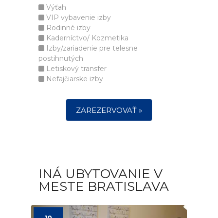
Výťah
VIP vybavenie izby
Rodinné izby
Kaderníctvo/ Kozmetika
Izby/zariadenie pre telesne
postihnutých
Letiskový transfer
Nefajčiarske izby
ZAREZERVOVAŤ »
INÁ UBYTOVANIE V
MESTE BRATISLAVA