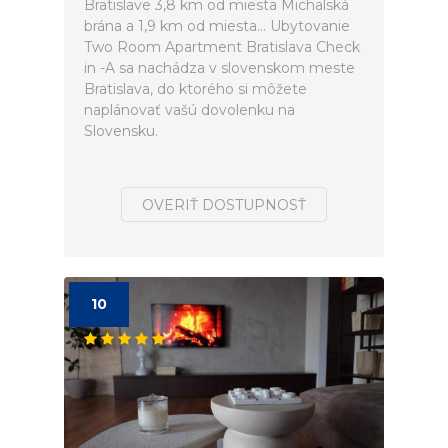
Bratislave 3,8 km od miesta Michalská
brána a 1,9 km od miesta... Ubytovanie
Two Room Apartment Bratislava Check
in -A sa nachádza v slovenskom meste
Bratislava, do ktorého si môžete
naplánovať vašú dovolenku na
Slovensku.
OVERIŤ DOSTUPNOSŤ
10