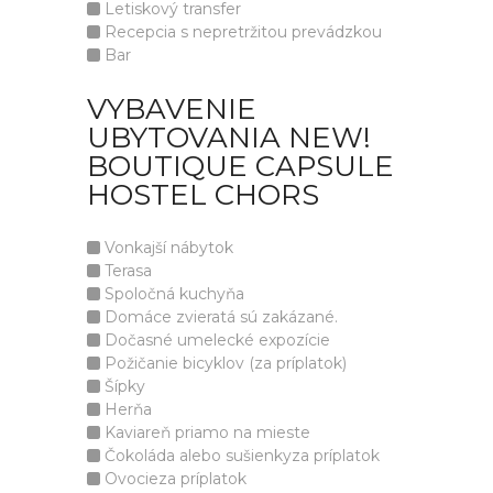
Letiskový transfer
Recepcia s nepretržitou prevádzkou
Bar
VYBAVENIE
UBYTOVANIA NEW!
BOUTIQUE CAPSULE
HOSTEL CHORS
Vonkajší nábytok
Terasa
Spoločná kuchyňa
Domáce zvieratá sú zakázané.
Dočasné umelecké expozície
Požičanie bicyklov (za príplatok)
Šípky
Herňa
Kaviareň priamo na mieste
Čokoláda alebo sušienkyza príplatok
Ovocieza príplatok