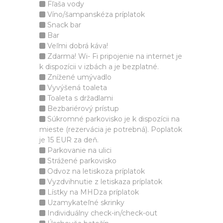
Fľaša vody
Víno/šampanskéza príplatok
Snack bar
Bar
Veľmi dobrá káva!
Zdarma! Wi- Fi pripojenie na internet je
k dispozícii v izbách a je bezplatné.
Znížené umývadlo
Vyvýšená toaleta
Toaleta s držadlami
Bezbariérový prístup
Súkromné parkovisko je k dispozícii na
mieste (rezervácia je potrebná). Poplatok
je 15 EUR za deň.
Parkovanie na ulici
Strážené parkovisko
Odvoz na letiskoza príplatok
Vyzdvihnutie z letiskaza príplatok
Lístky na MHDza príplatok
Uzamykateľné skrinky
Individuálny check-in/check-out