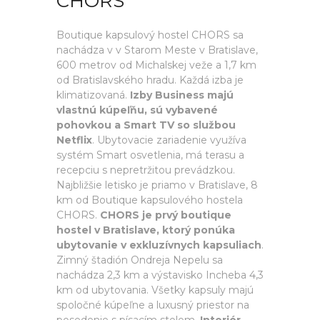
CHORS
Boutique kapsulový hostel CHORS sa
nachádza v v Starom Meste v Bratislave,
600 metrov od Michalskej veže a 1,7 km
od Bratislavského hradu. Každá izba je
klimatizovaná.
Izby Business majú
vlastnú kúpeľňu, sú vybavené
pohovkou a Smart TV so službou
Netflix
. Ubytovacie zariadenie využíva
systém Smart osvetlenia, má terasu a
recepciu s nepretržitou prevádzkou.
Najbližšie letisko je priamo v Bratislave, 8
km od Boutique kapsulového hostela
CHORS.
CHORS je prvý boutique
hostel v Bratislave, ktorý ponúka
ubytovanie v exkluzívnych kapsuliach
.
Zimný štadión Ondreja Nepelu sa
nachádza 2,3 km a výstavisko Incheba 4,3
km od ubytovania. Všetky kapsuly majú
spoločné kúpeľne a luxusný priestor na