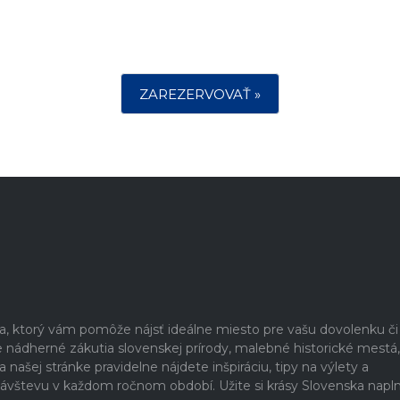
ZAREZERVOVAŤ »
ia, ktorý vám pomôže nájsť ideálne miesto pre vašu dovolenku či
nádherné zákutia slovenskej prírody, malebné historické mestá,
našej stránke pravidelne nájdete inšpiráciu, tipy na výlety a
a návštevu v každom ročnom období. Užite si krásy Slovenska napl