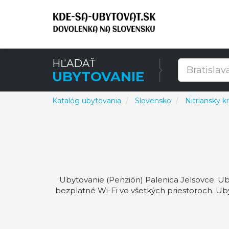
HĽADAŤ
UBYTOVANIE
Katalóg ubytovania
Slovensko
Nitriansky kr
Ubytovanie (Penzión) Palenica Jelsovce. Uby
bezplatné Wi-Fi vo všetkých priestoroch. U