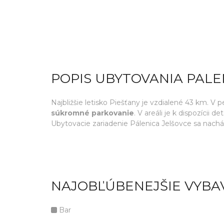
POPIS UBYTOVANIA PALE
Najbližšie letisko Piešťany je vzdialené 43 km. V
súkromné parkovanie
. V areáli je k dispozícii 
Ubytovacie zariadenie Pálenica Jelšovce sa nachád
NAJOBĽÚBENEJŠIE VYBA
Bar