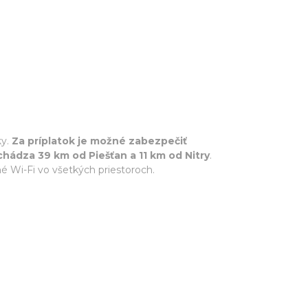
ky.
Za príplatok je možné zabezpečiť
hádza 39 km od Piešťan a 11 km od Nitry
.
né Wi-Fi vo všetkých priestoroch.