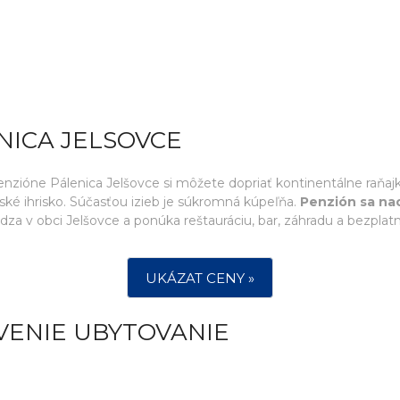
NICA JELSOVCE
 penzióne Pálenica Jelšovce si môžete dopriať kontinentálne raňaj
detské ihrisko. Súčasťou izieb je súkromná kúpeľňa.
Penzión sa nac
za v obci Jelšovce a ponúka reštauráciu, bar, záhradu a bezplat
UKÁZAT CENY »
VENIE UBYTOVANIE