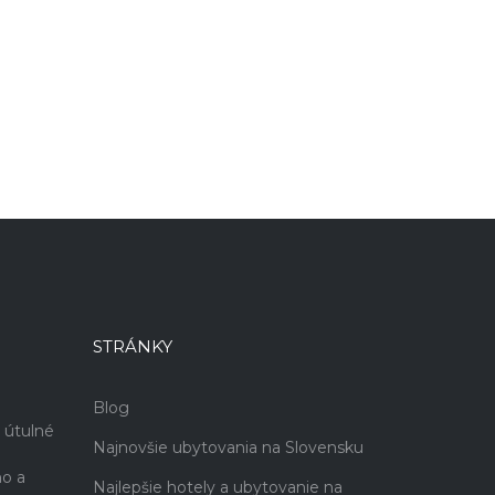
STRÁNKY
Blog
 útulné
Najnovšie ubytovania na Slovensku
no a
Najlepšie hotely a ubytovanie na