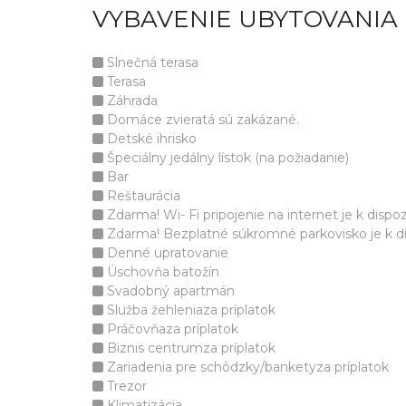
VYBAVENIE UBYTOVANIA 
Slnečná terasa
Terasa
Záhrada
Domáce zvieratá sú zakázané.
Detské ihrisko
Špeciálny jedálny lístok (na požiadanie)
Bar
Reštaurácia
Zdarma! Wi- Fi pripojenie na internet je k dispozí
Zdarma! Bezplatné súkromné parkovisko je k disp
Denné upratovanie
Úschovňa batožín
Svadobný apartmán
Služba žehleniaza príplatok
Práčovňaza príplatok
Biznis centrumza príplatok
Zariadenia pre schôdzky/banketyza príplatok
Trezor
Klimatizácia