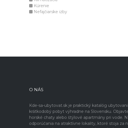
Kúrenie
Nefajčiarske izby
O NÁS
Kde-sa-ubytovat.sk je praktický katalóg ubytovan
krátkodobý pobyt výhradne na Slovensku. Objavte 
horské chaty alebo štýlové apartmány pri vode. Na 
odporúčania na atraktívne lokality, ktoré stoja z