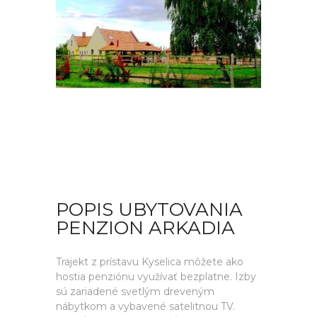
POPIS UBYTOVANIA
PENZION ARKADIA
Trajekt z prístavu Kyselica môžete ako
hostia penziónu využívať bezplatne. Izby
sú zariadené svetlým dreveným
nábytkom a vybavené satelitnou TV.