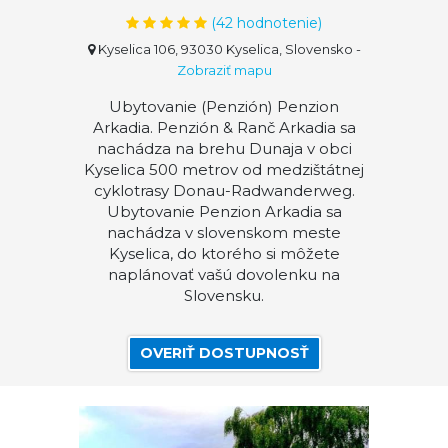
(
42
hodnotenie)
Kyselica 106, 93030 Kyselica, Slovensko
-
Zobraziť mapu
Ubytovanie (Penzión) Penzion
Arkadia. Penzión & Ranč Arkadia sa
nachádza na brehu Dunaja v obci
Kyselica 500 metrov od medzištátnej
cyklotrasy Donau-Radwanderweg.
Ubytovanie Penzion Arkadia sa
nachádza v slovenskom meste
Kyselica, do ktorého si môžete
naplánovať vašú dovolenku na
Slovensku.
OVERIŤ DOSTUPNOSŤ