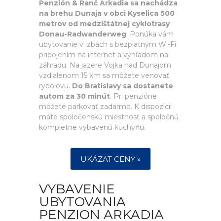
Penzión & Ranč Arkadia sa nachádza
na brehu Dunaja v obci Kyselica 500
metrov od medzištátnej cyklotrasy
Donau-Radwanderweg
. Ponúka vám
ubytovanie v izbách s bezplatným Wi-Fi
pripojením na internet a výhľadom na
záhradu. Na jazere Vojka nad Dunajom
vzdialenom 15 km sa môžete venovať
rybolovu.
Do Bratislavy sa dostanete
autom za 30 minút
. Pri penzióne
môžete parkovať zadarmo. K dispozícii
máte spoločenskú miestnosť a spoločnú
kompletne vybavenú kuchyňu.
UKÁZAT CENY »
VYBAVENIE
UBYTOVANIA
PENZION ARKADIA