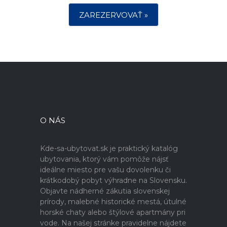
ZAREZERVOVAŤ »
O NÁS
Kde-sa-ubytovat.sk je praktický katalóg
ubytovania, ktorý vám pomôže nájsť
ideálne miesto pre vašu dovolenku či
krátkodobý pobyt výhradne na Slovensku.
Objavte nádherné zákutia slovenskej
prírody, malebné historické mestá, útulné
horské chaty alebo štýlové apartmány pri
vode. Na našej stránke pravidelne nájdete