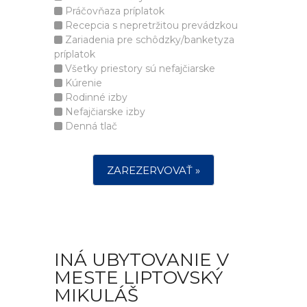
Práčovňaza príplatok
Recepcia s nepretržitou prevádzkou
Zariadenia pre schôdzky/banketyza
príplatok
Všetky priestory sú nefajčiarske
Kúrenie
Rodinné izby
Nefajčiarske izby
Denná tlač
ZAREZERVOVAŤ »
INÁ UBYTOVANIE V
MESTE LIPTOVSKÝ
MIKULÁŠ