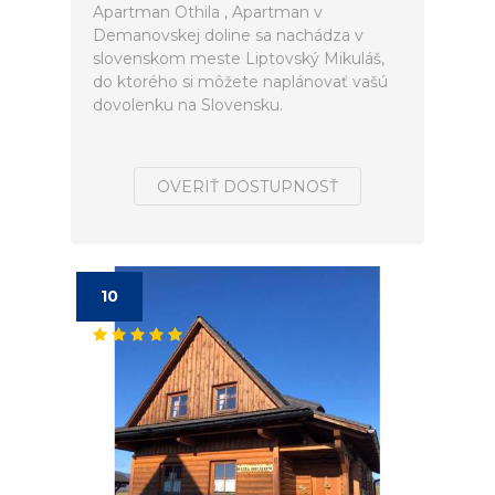
Apartman Othila , Apartman v
Demanovskej doline sa nachádza v
slovenskom meste Liptovský Mikuláš,
do ktorého si môžete naplánovať vašú
dovolenku na Slovensku.
OVERIŤ DOSTUPNOSŤ
10