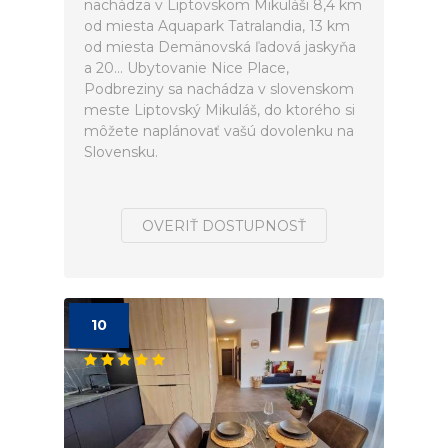
nachádza v Liptovskom Mikuláši 8,4 km
od miesta Aquapark Tatralandia, 13 km
od miesta Demänovská ľadová jaskyňa
a 20... Ubytovanie Nice Place,
Podbreziny sa nachádza v slovenskom
meste Liptovský Mikuláš, do ktorého si
môžete naplánovať vašú dovolenku na
Slovensku.
OVERIŤ DOSTUPNOSŤ
10