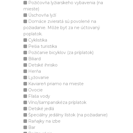
Požičovňa lyžiarskeho vybavenia (na
mieste)
Úschovňa lyží
Domáce zvieratá sú povolené na
požiadanie. Môže byť za ne účtovaný
poplatok.
Cyklistika
Pešia turistika
Požičanie bicyklov (za príplatok)
Biliard
Detské ihrisko
Herňa
Lyžovanie
Kaviareň priamo na mieste
Ovocie
Fľaša vody
Víno/šampanskéza príplatok
Detské jedlá
Špeciálny jedálny lístok (na požiadanie)
Raňajky na izbe
Bar