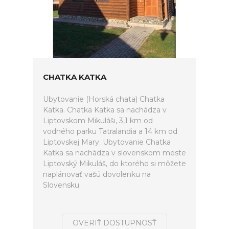
CHATKA KATKA
Ubytovanie (Horská chata) Chatka
Katka. Chatka Katka sa nachádza v
Liptovskom Mikuláši, 3,1 km od
vodného parku Tatralandia a 14 km od
Liptovskej Mary. Ubytovanie Chatka
Katka sa nachádza v slovenskom meste
Liptovský Mikuláš, do ktorého si môžete
naplánovať vašú dovolenku na
Slovensku.
OVERIŤ DOSTUPNOSŤ