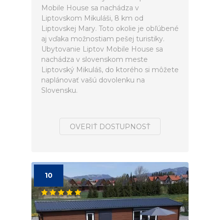
Mobile House sa nachádza v
Liptovskom Mikuláši, 8 km od
Liptovskej Mary. Toto okolie je obľúbené
aj vďaka možnostiam pešej turistiky.
Ubytovanie Liptov Mobile House sa
nachádza v slovenskom meste
Liptovský Mikuláš, do ktorého si môžete
naplánovať vašú dovolenku na
Slovensku.
OVERIŤ DOSTUPNOSŤ
10