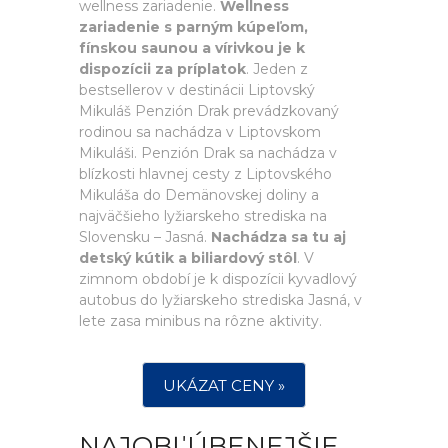
wellness zariadenie.
Wellness
zariadenie s parným kúpeľom,
fínskou saunou a vírivkou je k
dispozícii za príplatok
. Jeden z
bestsellerov v destinácii Liptovský
Mikuláš Penzión Drak prevádzkovaný
rodinou sa nachádza v Liptovskom
Mikuláši. Penzión Drak sa nachádza v
blízkosti hlavnej cesty z Liptovského
Mikuláša do Demänovskej doliny a
najväčšieho lyžiarskeho strediska na
Slovensku – Jasná.
Nachádza sa tu aj
detský kútik a biliardový stôl
. V
zimnom období je k dispozícii kyvadlový
autobus do lyžiarskeho strediska Jasná, v
lete zasa minibus na rôzne aktivity.
UKÁZAT CENY »
NAJOBĽÚBENEJŠIE