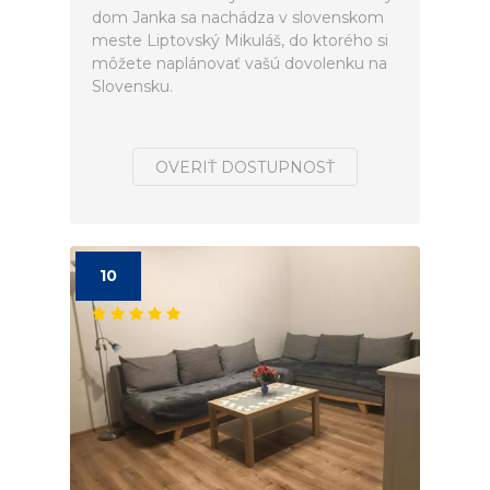
dom Janka sa nachádza v slovenskom
meste Liptovský Mikuláš, do ktorého si
môžete naplánovať vašú dovolenku na
Slovensku.
OVERIŤ DOSTUPNOSŤ
10