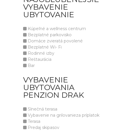
VYBAVENIE
UBYTOVANIE
Kúpeľné a wellness centrum
Bezplatné parkovisko
Domáce zvieratá povolené
Bezplatné Wi- Fi
Rodinné izby
Reštaurácia
Bar
VYBAVENIE
UBYTOVANIA
PENZION DRAK
Slnečná terasa
Vybavenie na grilovanieza príplatok
Terasa
Predaj skipasov