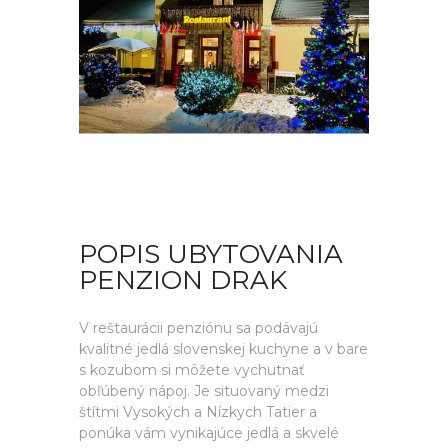
POPIS UBYTOVANIA
PENZION DRAK
V reštaurácii penziónu sa podávajú
kvalitné jedlá slovenskej kuchyne a v bare
s kozubom si môžete vychutnať
obľúbený nápoj. Je situovaný medzi
štítmi Vysokých a Nízkych Tatier a
ponúka vám vynikajúce jedlá a skvelé