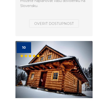
môžete naplánovať vašú dovolenku na
Slovensku.
OVERIŤ DOSTUPNOSŤ
10