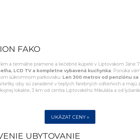
ION FAKO
15 km a termálne pramene a liečebné kúpele v Liptovskom Jáne 7
úpeľňa, LCD TV a kompletne vybavená kuchynka
. Ponúka vám 
tenom súkromnom parkovisku.
Len 300 metrov od penziónu sa
 Všetky izby sú zariadené v teplých farebných odtieňoch a majú z
jnej lokalite, 3 km od centra Liptovského Mikuláša a od lyžiars
UKÁZAT CENY »
VENIE UBYTOVANIE