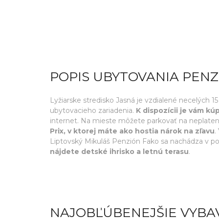
POPIS UBYTOVANIA PENZ
Lyžiarske stredisko Jasná je vzdialené necelých 
ubytovacieho zariadenia.
K dispozícii je vám k
internet. Na mieste môžete parkovať na nepla
Prix, v ktorej máte ako hostia nárok na zľavu
.
Liptovský Mikuláš Penzión Fako sa nachádza v poko
nájdete detské ihrisko a letnú terasu
.
NAJOBĽÚBENEJŠIE VYBA