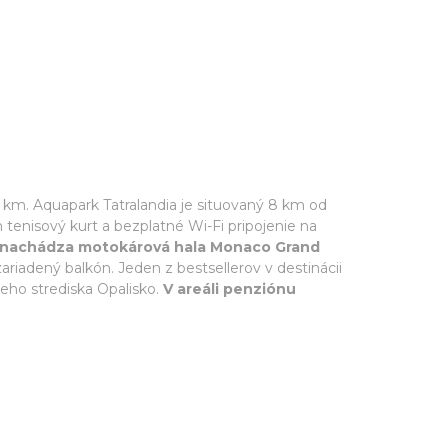
 km. Aquapark Tatralandia je situovaný 8 km od
tenisový kurt a bezplatné Wi-Fi pripojenie na
 nachádza motokárová hala Monaco Grand
ariadený balkón. Jeden z bestsellerov v destinácii
keho strediska Opalisko.
V areáli penziónu