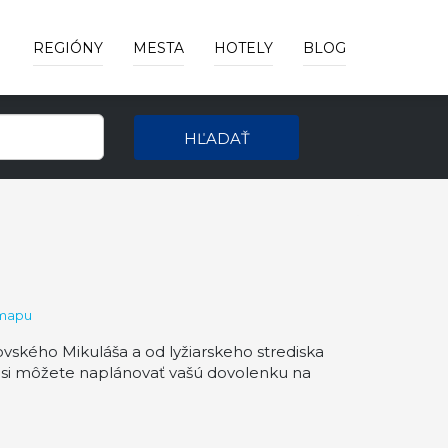
REGIÓNY
MESTA
HOTELY
BLOG
HĽADAŤ
 mapu
vského Mikuláša a od lyžiarskeho strediska
 si môžete naplánovať vašú dovolenku na