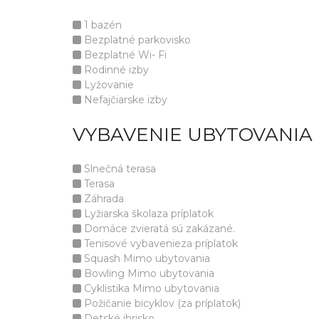
1 bazén
Bezplatné parkovisko
Bezplatné Wi- Fi
Rodinné izby
Lyžovanie
Nefajčiarske izby
VYBAVENIE UBYTOVANIA
Slnečná terasa
Terasa
Záhrada
Lyžiarska školaza príplatok
Domáce zvieratá sú zakázané.
Tenisové vybavenieza príplatok
Squash Mimo ubytovania
Bowling Mimo ubytovania
Cyklistika Mimo ubytovania
Požičanie bicyklov (za príplatok)
Detské ihrisko