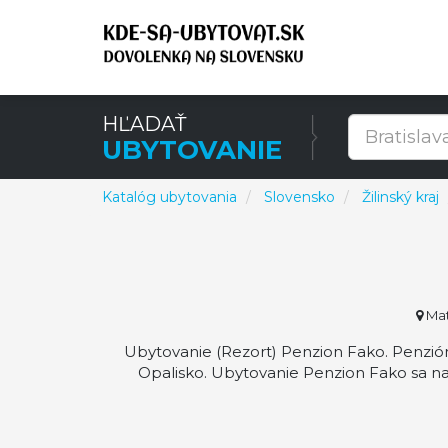
HĽADAŤ
UBYTOVANIE
Katalóg ubytovania
Slovensko
Žilinský kraj
Mat
Ubytovanie (Rezort) Penzion Fako. Penzión
Opalisko. Ubytovanie Penzion Fako sa n