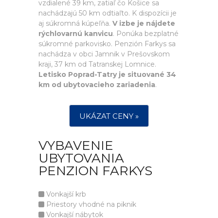
vzdialené 39 km, zatiaľ čo Košice sa
nachádzajú 50 km odtiaľto. K dispozícii je
aj súkromná kúpeľňa.
V izbe je nájdete
rýchlovarnú kanvicu
. Ponúka bezplatné
súkromné parkovisko. Penzión Farkys sa
nachádza v obci Jamnik v Prešovskom
kraji, 37 km od Tatranskej Lomnice.
Letisko Poprad-Tatry je situované 34
km od ubytovacieho zariadenia
.
UKÁZAT CENY »
VYBAVENIE
UBYTOVANIA
PENZION FARKYS
Vonkajší krb
Priestory vhodné na piknik
Vonkajší nábytok