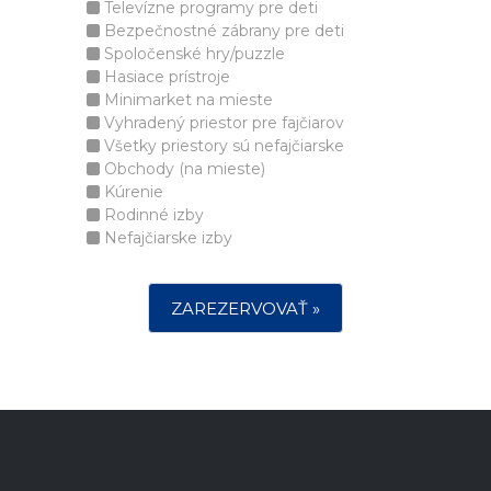
Televízne programy pre deti
Bezpečnostné zábrany pre deti
Spoločenské hry/puzzle
Hasiace prístroje
Minimarket na mieste
Vyhradený priestor pre fajčiarov
Všetky priestory sú nefajčiarske
Obchody (na mieste)
Kúrenie
Rodinné izby
Nefajčiarske izby
ZAREZERVOVAŤ »