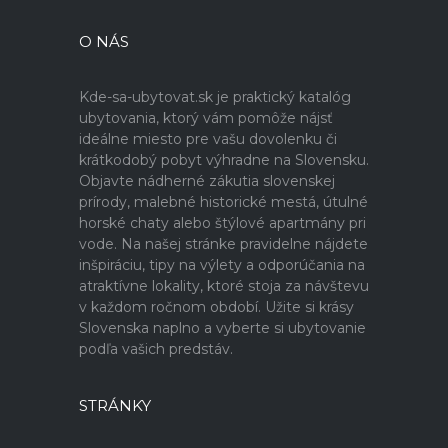
O NÁS
Kde-sa-ubytovat.sk je praktický katalóg
ubytovania, ktorý vám pomôže nájsť
ideálne miesto pre vašu dovolenku či
krátkodobý pobyt výhradne na Slovensku.
Objavte nádherné zákutia slovenskej
prírody, malebné historické mestá, útulné
horské chaty alebo štýlové apartmány pri
vode. Na našej stránke pravidelne nájdete
inšpiráciu, tipy na výlety a odporúčania na
atraktívne lokality, ktoré stoja za návštevu
v každom ročnom období. Užite si krásy
Slovenska naplno a vyberte si ubytovanie
podľa vašich predstáv.
STRÁNKY