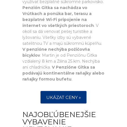
využívať bezplatné súkromné parkovisko.
Penzión Gitka sa nachádza vo
Vrútkach a ponúka bar, terasu a
bezplatné Wi-Fi pripojenie na
internet vo všetkých priestoroch
. V
okolí sa dá venovať pešej turistike a
lyžovaniu. Všetky izby sú vybavené
satelitnou TV a majú súkromnú kúpeľňu.
V penzióne nechýba požičovňa
bicyklov
. Martin je od Penziónu Gitka
vzdialený 8 km a Žilina 25 km. Nechýba
ani chladnička.
V Penzióne Gitka sa
podávajú kontinentálne raňajky alebo
raňajky formou bufetu
.
UKÁZAT CENY »
NAJOBĽÚBENEJŠIE
VYBAVENIE