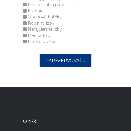
Izba pre alergikov
Kúrenie
Obedové balíčky
Rodinné izby
Nefajčiarske izby
Denná tlač
Izbová služba
ZAREZERVOVAŤ »
O NÁS