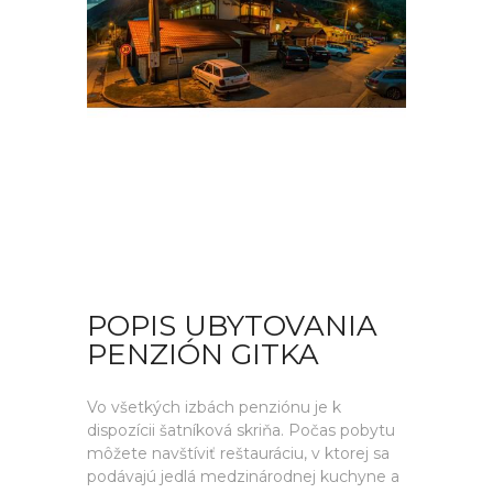
POPIS UBYTOVANIA
PENZIÓN GITKA
Vo všetkých izbách penziónu je k
dispozícii šatníková skriňa. Počas pobytu
môžete navštíviť reštauráciu, v ktorej sa
podávajú jedlá medzinárodnej kuchyne a