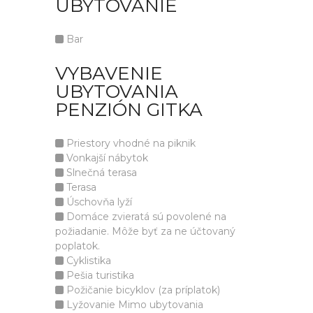
UBYTOVANIE
Bar
VYBAVENIE
UBYTOVANIA
PENZIÓN GITKA
Priestory vhodné na piknik
Vonkajší nábytok
Slnečná terasa
Terasa
Úschovňa lyží
Domáce zvieratá sú povolené na
požiadanie. Môže byť za ne účtovaný
poplatok.
Cyklistika
Pešia turistika
Požičanie bicyklov (za príplatok)
Lyžovanie Mimo ubytovania