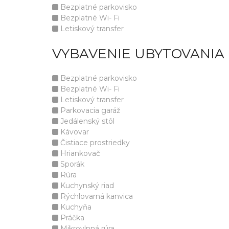
Bezplatné parkovisko
Bezplatné Wi- Fi
Letiskový transfer
VYBAVENIE UBYTOVANIA 
Bezplatné parkovisko
Bezplatné Wi- Fi
Letiskový transfer
Parkovacia garáž
Jedálenský stôl
Kávovar
Čistiace prostriedky
Hriankovač
Sporák
Rúra
Kuchynský riad
Rýchlovarná kanvica
Kuchyňa
Práčka
Mikrovlnná rúra