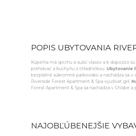
POPIS UBYTOVANIA RIVE
Kúpeľňa má sprchu a sušič vlasov a k dispozícii s
prehrávač a kuchyňu s chladničkou.
Ubytovanie 
bezplatné súkromné parkovisko a nachádza sa v obl
Riverside Forest Apartment & Spa využívať gril.
N
Forest Apartment & Spa sa nachádza v Chľabe a po
NAJOBĽÚBENEJŠIE VYBA