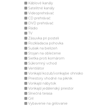
Káblové kanály
Satelitné kanály
Videoprehrávač
CD prehrávač
DVD prehrávač
Rádio
TV
Zásuvka pri posteli
Rozkladacia pohovka
Sušiak na bielizeň
Stojan na oblečenie
Sieťka proti komárom
Súkromný vchod
Ventilátor
Vonkajší kozub/vonkajšie ohnisko
Priestory vhodné na piknik
Vonkajší nábytok
Vonkajší jedálenský priestor
Slnečná terasa
Gril
Vybavenie na grilovanie