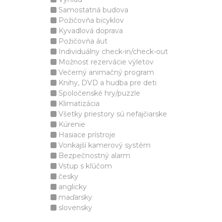
Samostatná budova
Požičovňa bicyklov
Kyvadlová doprava
Požičovňa áut
Individuálny check-in/check-out
Možnosť rezervácie výletov
Večerný animačný program
Knihy, DVD a hudba pre deti
Spoločenské hry/puzzle
Klimatizácia
Všetky priestory sú nefajčiarske
Kúrenie
Hasiace prístroje
Vonkajší kamerový systém
Bezpečnostný alarm
Vstup s kľúčom
česky
anglicky
maďarsky
slovensky