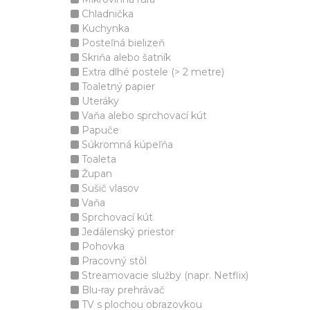
Chladnička
Kuchynka
Posteľná bielizeň
Skriňa alebo šatník
Extra dlhé postele (> 2 metre)
Toaletný papier
Uteráky
Vaňa alebo sprchovací kút
Papuče
Súkromná kúpeľňa
Toaleta
Župan
Sušič vlasov
Vaňa
Sprchovací kút
Jedálenský priestor
Pohovka
Pracovný stôl
Streamovacie služby (napr. Netflix)
Blu-ray prehrávač
TV s plochou obrazovkou