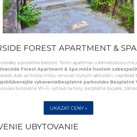
RSIDE FOREST APARTMENT & SPA
ú uteráky a posteľná bielizeň. Tento apartmán s klimatizáciou má 
Riverside Forest Apartment & Spa môže hosťom zabezpeči
asti, kde sa hostia môžu venovať rôznym aktivitám, napríklad tu
ajobľúbenejšie vybavenieBezplatné parkovisko Bezplatné W
núka bezplatné Wi-Fi, výhľad na hory, bezplatné bicykle, záhrad
UKÁZAT CENY »
VENIE UBYTOVANIE