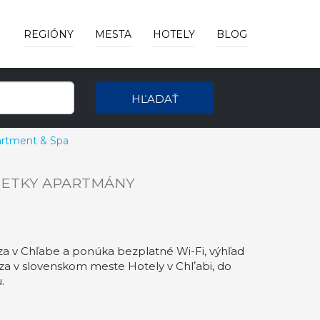
REGIÓNY
MESTA
HOTELY
BLOG
HĽADAŤ
artment & Spa
ŠETKY APARTMÁNY
a v Chľabe a ponúka bezplatné Wi-Fi, výhľad
za v slovenskom meste Hotely v Chlʼabi, do
.