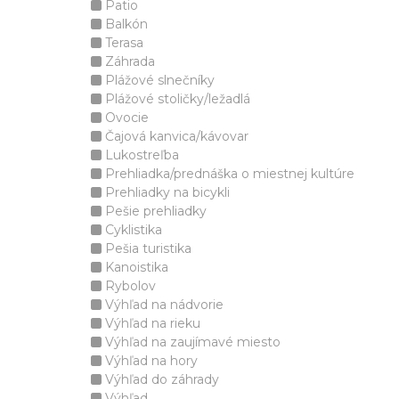
Patio
Balkón
Terasa
Záhrada
Plážové slnečníky
Plážové stoličky/ležadlá
Ovocie
Čajová kanvica/kávovar
Lukostreľba
Prehliadka/prednáška o miestnej kultúre
Prehliadky na bicykli
Pešie prehliadky
Cyklistika
Pešia turistika
Kanoistika
Rybolov
Výhľad na nádvorie
Výhľad na rieku
Výhľad na zaujímavé miesto
Výhľad na hory
Výhľad do záhrady
Výhľad