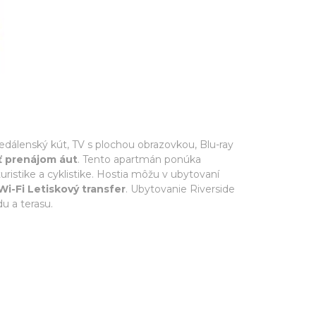
jedálenský kút, TV s plochou obrazovkou, Blu-ray
ť prenájom áut
. Tento apartmán ponúka
ristike a cyklistike. Hostia môžu v ubytovaní
i-Fi Letiskový transfer
. Ubytovanie Riverside
u a terasu.