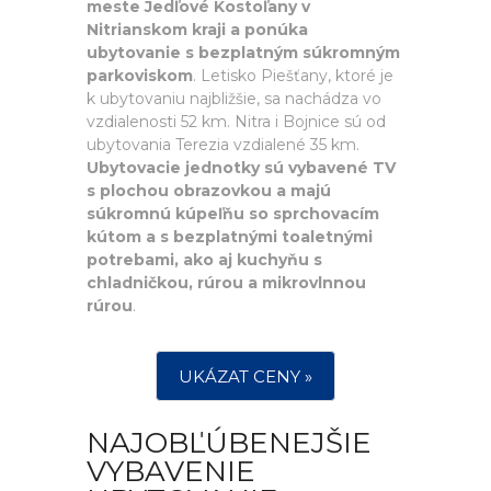
meste Jedľové Kostoľany v
Nitrianskom kraji a ponúka
ubytovanie s bezplatným súkromným
parkoviskom
. Letisko Piešťany, ktoré je
k ubytovaniu najbližšie, sa nachádza vo
vzdialenosti 52 km. Nitra i Bojnice sú od
ubytovania Terezia vzdialené 35 km.
Ubytovacie jednotky sú vybavené TV
s plochou obrazovkou a majú
súkromnú kúpeľňu so sprchovacím
kútom a s bezplatnými toaletnými
potrebami, ako aj kuchyňu s
chladničkou, rúrou a mikrovlnnou
rúrou
.
UKÁZAT CENY »
NAJOBĽÚBENEJŠIE
VYBAVENIE