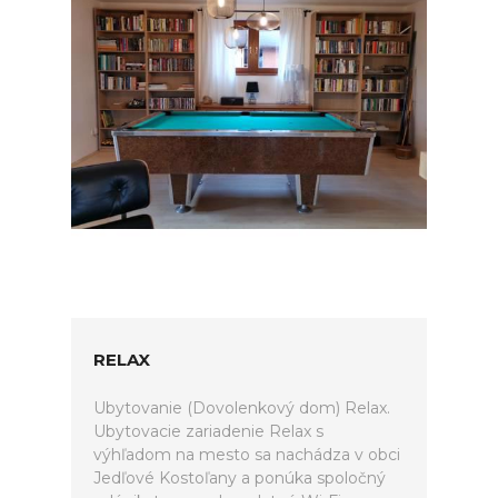
RELAX
Ubytovanie (Dovolenkový dom) Relax.
Ubytovacie zariadenie Relax s
výhľadom na mesto sa nachádza v obci
Jedľové Kostoľany a ponúka spoločný