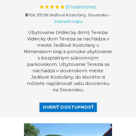
(
5
hodnotenie)
106, 951 96 Jedľové Kostoľany, Slovensko
-
Zobraziť mapu
Ubytovanie (Vidiecky dom) Terezia.
Vidiecky dom Terezia sa nachádza v
meste Jedľové Kostoľany v
Nitrianskom kraji a ponúka ubytovanie
s bezplatným súkromným
parkoviskom. Ubytovanie Terezia sa
nachádza v slovenskom meste
Jedľové Kostoľany, do ktorého si
môžete naplánovať vašú dovolenku
na Slovensku.
OVERIŤ DOSTUPNOSŤ