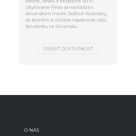
salónik, terasu a bezplatné Wi-Fi.
Ubytovanie Relax sa nachádza v
slovenskom meste Jedľové Kostoľany,
do ktorého si môžete naplánovať vašú
dovolenku na Slovensku.
OVERIŤ DOSTUPNOSŤ
O NÁS