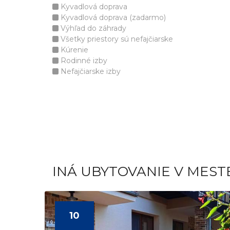
Kyvadlová doprava
Kyvadlová doprava (zadarmo)
Výhľad do záhrady
Všetky priestory sú nefajčiarske
Kúrenie
Rodinné izby
Nefajčiarske izby
INÁ UBYTOVANIE V MEST
10