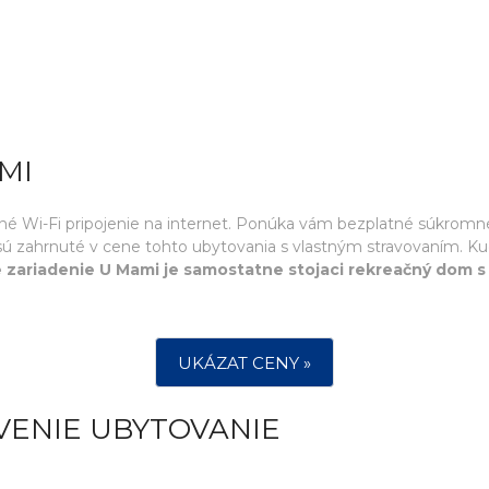
MI
né Wi-Fi pripojenie na internet. Ponúka vám bezplatné súkromn
ň sú zahrnuté v cene tohto ubytovania s vlastným stravovaním. K
 zariadenie U Mami je samostatne stojaci rekreačný dom s 
UKÁZAT CENY »
VENIE UBYTOVANIE