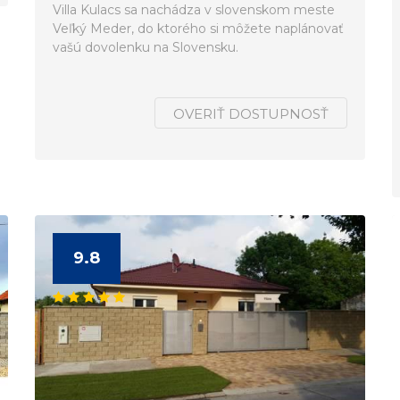
Villa Kulacs sa nachádza v slovenskom meste
Veľký Meder, do ktorého si môžete naplánovať
vašú dovolenku na Slovensku.
OVERIŤ DOSTUPNOSŤ
9.8