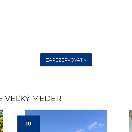
ZAREZERVOVAŤ »
E VEĽKÝ MEDER
10