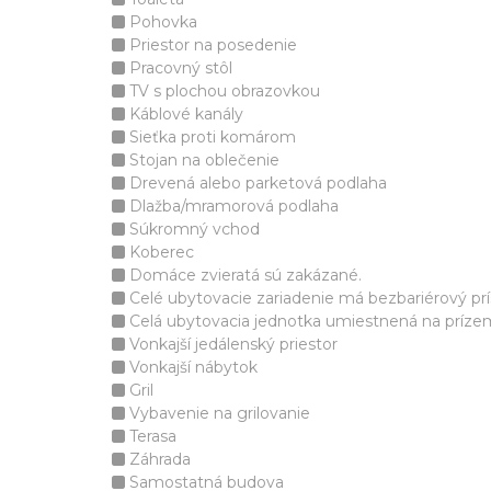
Pohovka
Priestor na posedenie
Pracovný stôl
TV s plochou obrazovkou
Káblové kanály
Sieťka proti komárom
Stojan na oblečenie
Drevená alebo parketová podlaha
Dlažba/mramorová podlaha
Súkromný vchod
Koberec
Domáce zvieratá sú zakázané.
Celé ubytovacie zariadenie má bezbariérový pr
Celá ubytovacia jednotka umiestnená na príze
Vonkajší jedálenský priestor
Vonkajší nábytok
Gril
Vybavenie na grilovanie
Terasa
Záhrada
Samostatná budova