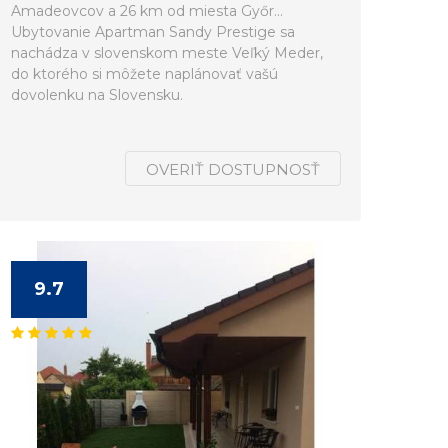
Amadeovcov a 26 km od miesta Győr...
Ubytovanie Apartman Sandy Prestige sa
nachádza v slovenskom meste Veľký Meder,
do ktorého si môžete naplánovať vašú
dovolenku na Slovensku.
OVERIŤ DOSTUPNOSŤ
9.7