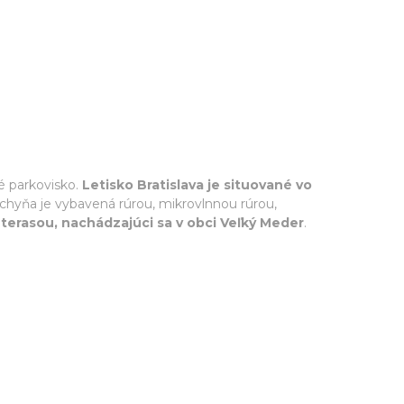
é parkovisko.
Letisko Bratislava je situované vo
uchyňa je vybavená rúrou, mikrovlnnou rúrou,
terasou, nachádzajúci sa v obci Veľký Meder
.