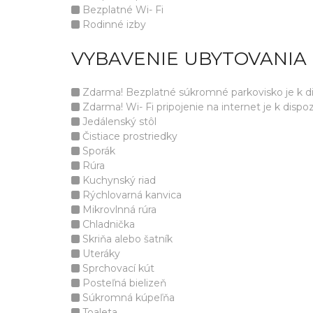
Bezplatné Wi- Fi
Rodinné izby
VYBAVENIE UBYTOVANIA
Zdarma! Bezplatné súkromné parkovisko je k disp
Zdarma! Wi- Fi pripojenie na internet je k dispozí
Jedálenský stôl
Čistiace prostriedky
Sporák
Rúra
Kuchynský riad
Rýchlovarná kanvica
Mikrovlnná rúra
Chladnička
Skriňa alebo šatník
Uteráky
Sprchovací kút
Posteľná bielizeň
Súkromná kúpeľňa
Toaleta