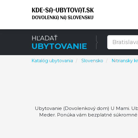
HĽADAŤ
UBYTOVANIE
Katalóg ubytovania
Slovensko
Nitriansky kr
Ubytovanie (Dovolenkový dom) U Mami. Ubyto
Meder. Ponúka vám bezplatné súkromné p