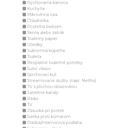
Rýchlovarná kanvica
Kuchyňa
Mikrovlnná rúra
Chladnička
Posteľná bielizeň
Skriňa alebo šatník
Toaletný papier
Uteráky
Súkromná kúpeľňa
Toaleta
Bezplatné toaletné potreby
Sušič vlasov
Sprchovací kút
Streamovacie služby (napr. Netflix)
TV s plochou obrazovkou
Satelitné kanály
Rádio
TV
Zásuvka pri posteli
Sieťka proti komárom
Dlažba/mramorová podlaha