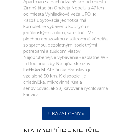
Apartman sa nachádza 45 km od miesta
Zimný štadión Ondreja Nepelu a 47 km
od miesta Vyhliadková veža UFO.
R
.
Každá ubytovacia jednotka má
kompletne vybavenú kuchyňu s
jedálenským stolom, satelitnú TV s
plochou obrazovkou a súkromnú kúpeľňu
so sprchou, bezplatnými toaletnými
potrebami a sušičom vlasov.
Najobľúbenejšie vybavenieBezplatné Wi-
Fi Rodinné izby Nefajčiarske izby.
Letisko M
. Štefánika Bratislava je
vzdialené 50 km. K dispozícii je
chladnička, mikrovlnná rúra a
sendvičovač, ako aj kávovar a rýchlovarná
kanvica.
UKÁZAT CENY »
NAJOBĽÚBENEJŠIE