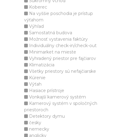
Súkromný vchod
Koberec
Na vyššie poschodia je prístup
výťahom
Výhľad
Samostatná budova
Možnosť vystavenia faktúry
Individuálny check-in/check-out
Minimarket na mieste
Vyhradený priestor pre fajčiarov
Klimatizácia
Všetky priestory sú nefajčiarske
Kúrenie
Výťah
Hasiace prístroje
Vonkajší kamerový systém
Kamerový systém v spoločných
priestoroch
Detektory dymu
česky
nemecky
anglicky