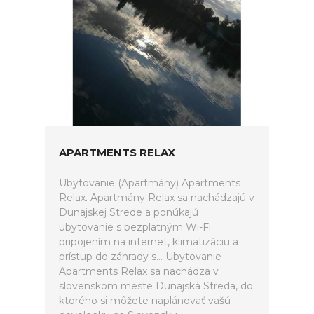
APARTMENTS RELAX
Ubytovanie (Apartmány) Apartments
Relax. Apartmány Relax sa nachádzajú v
Dunajskej Strede a ponúkajú
ubytovanie s bezplatným Wi-Fi
pripojením na internet, klimatizáciu a
prístup do záhrady s... Ubytovanie
Apartments Relax sa nachádza v
slovenskom meste Dunajská Streda, do
ktorého si môžete naplánovať vašú