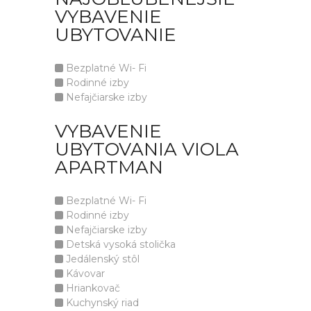
VYBAVENIE
UBYTOVANIE
Bezplatné Wi- Fi
Rodinné izby
Nefajčiarske izby
VYBAVENIE
UBYTOVANIA VIOLA
APARTMAN
Bezplatné Wi- Fi
Rodinné izby
Nefajčiarske izby
Detská vysoká stolička
Jedálenský stôl
Kávovar
Hriankovač
Kuchynský riad