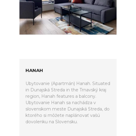
HANAH
Ubytovanie (Apartmán) Hanah. Situated
in Dunajská Streda in the Trnavský kraj
region, Hanah features a balcony.
Ubytovanie Hanah sa nachádza v
slovenskom meste Dunajská Streda, do
ktorého si môžete naplánovať vašú
dovolenku na Slovensku.