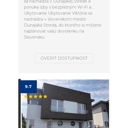
sa nachádza v Dunajskej Strede a
ponúka izby s bezplatným Wi-Fi a...
Ubytovanie Ubytovanie Viktória sa
nachádza v slovenskom meste
Dunajská Streda, do ktorého si môžete
naplánovať vašú dovolenku na
Slovensku.
OVERIŤ DOSTUPNOSŤ
9.7