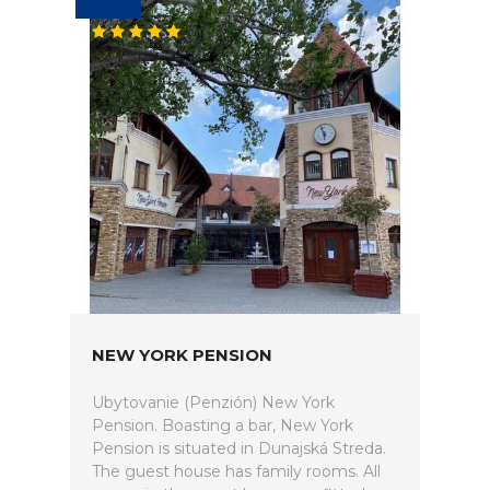
NEW YORK PENSION
Ubytovanie (Penzión) New York
Pension. Boasting a bar, New York
Pension is situated in Dunajská Streda.
The guest house has family rooms. All