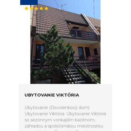
UBYTOVANIE VIKTÓRIA
Ubytovanie (Dovolenkový dom)
Ubytovanie Viktória. Ubytovanie Viktória
so sezónnym vonkajším bazénom,
záhradou a spoločenskou miestnosťou