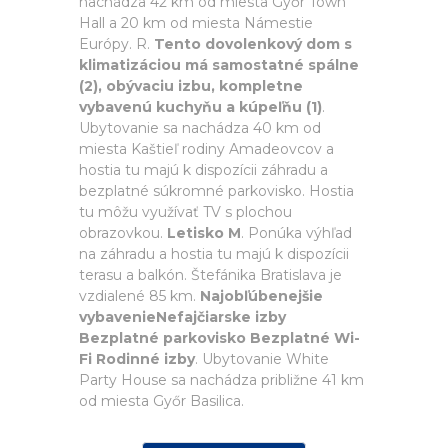
nachádza 42 km od miesta Győr Town
Hall a 20 km od miesta Námestie
Európy. R.
Tento dovolenkový dom s
klimatizáciou má samostatné spálne
(2), obývaciu izbu, kompletne
vybavenú kuchyňu a kúpeľňu (1)
.
Ubytovanie sa nachádza 40 km od
miesta Kaštieľ rodiny Amadeovcov a
hostia tu majú k dispozícii záhradu a
bezplatné súkromné parkovisko. Hostia
tu môžu využívať TV s plochou
obrazovkou.
Letisko M
. Ponúka výhľad
na záhradu a hostia tu majú k dispozícii
terasu a balkón. Štefánika Bratislava je
vzdialené 85 km.
Najobľúbenejšie
vybavenieNefajčiarske izby
Bezplatné parkovisko Bezplatné Wi-
Fi Rodinné izby
. Ubytovanie White
Party House sa nachádza približne 41 km
od miesta Győr Basilica.