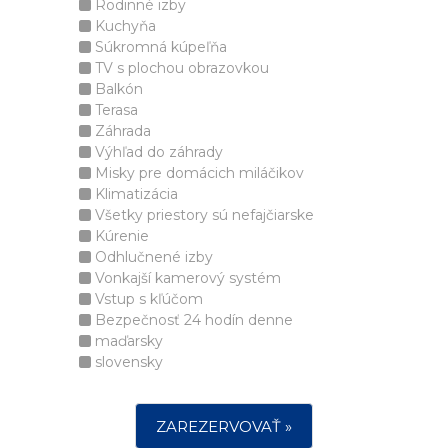
Rodinné izby
Kuchyňa
Súkromná kúpeľňa
TV s plochou obrazovkou
Balkón
Terasa
Záhrada
Výhľad do záhrady
Misky pre domácich miláčikov
Klimatizácia
Všetky priestory sú nefajčiarske
Kúrenie
Odhlučnené izby
Vonkajší kamerový systém
Vstup s kľúčom
Bezpečnosť 24 hodín denne
maďarsky
slovensky
ZAREZERVOVAŤ »