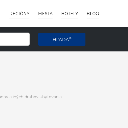
REGIÓNY
MESTA
HOTELY
BLOG
HĽADAŤ
nov a iných druhov ubytovania.