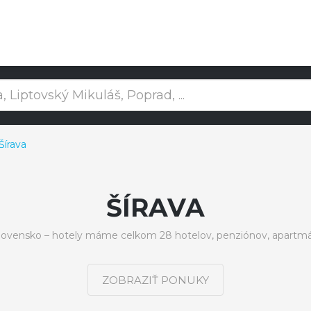
Šírava
ŠÍRAVA
Slovensko – hotely máme celkom 28 hotelov, penziónov, apartmá
ZOBRAZIŤ PONUKY