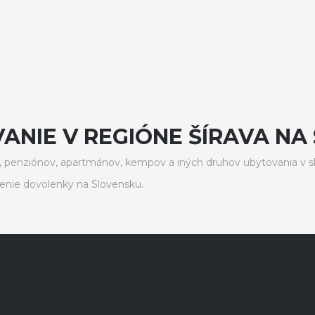
ANIE V REGIÓNE ŠÍRAVA NA
 penziónov, apartmánov, kempov a iných druhov ubytovania v s
enie dovolenky na Slovensku.