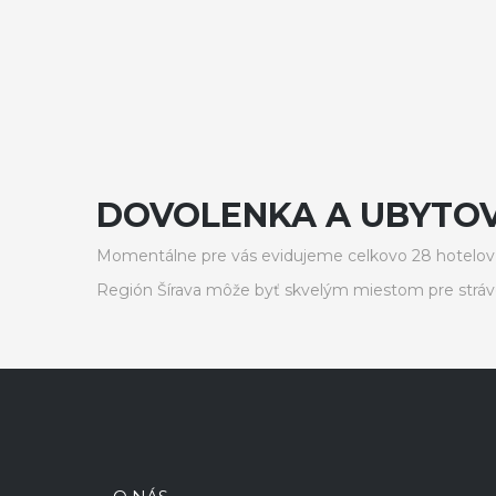
DOVOLENKA A UBYTOV
Momentálne pre vás evidujeme celkovo 28 hotelov,
Región Šírava môže byť skvelým miestom pre stráv