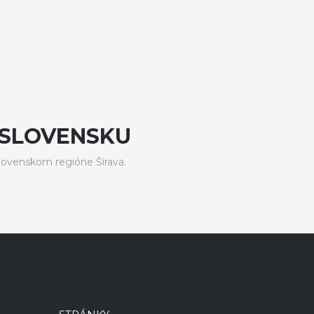
 SLOVENSKU
lovenskom regióne Šírava.