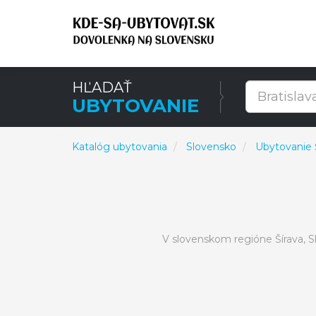
HĽADAŤ
UBYTOVANIE
Katalóg ubytovania
Slovensko
Ubytovanie 
V slovenskom regióne Šírava, 