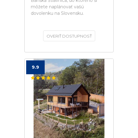
Banská Štiavnica, do ktorého si
môžete naplánovať vašú
dovolenku na Slovensku.
OVERIŤ DOSTUPNOSŤ
9.9