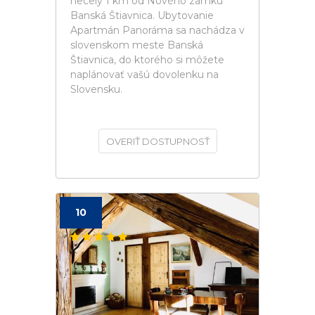
necelý 1 km od Nového zámku
Banská Štiavnica. Ubytovanie
Apartmán Panoráma sa nachádza v
slovenskom meste Banská
Štiavnica, do ktorého si môžete
naplánovať vašú dovolenku na
Slovensku.
OVERIŤ DOSTUPNOSŤ
10