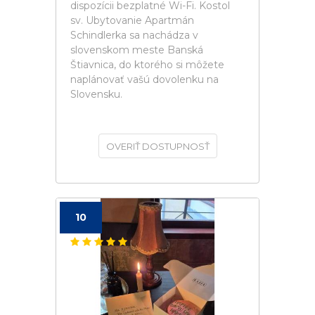
dispozícii bezplatné Wi-Fi. Kostol
sv. Ubytovanie Apartmán
Schindlerka sa nachádza v
slovenskom meste Banská
Štiavnica, do ktorého si môžete
naplánovať vašú dovolenku na
Slovensku.
OVERIŤ DOSTUPNOSŤ
10