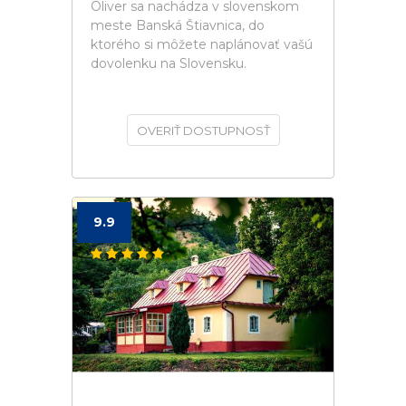
Oliver sa nachádza v slovenskom
meste Banská Štiavnica, do
ktorého si môžete naplánovať vašú
dovolenku na Slovensku.
OVERIŤ DOSTUPNOSŤ
9.9