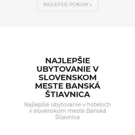
NAJLEPŠIE PONUKY »
NAJLEPŠIE
UBYTOVANIE V
SLOVENSKOM
MESTE BANSKÁ
ŠTIAVNICA
Najlepšie ubytovanie v hoteloch
v slovenskom meste Banská
Štiavnica