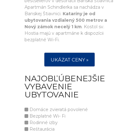
bestsellerov v destinácii Banská Štiavnica
Apartmán Schindlerka sa nachádza v
Banskej Štiavnici.
Kataríny je od
ubytovania vzdialený 500 metrov a
Nový zámok necelý 1 km
. Kostol sv.
Hostia majú v apartmáne k dispozícii
bezplatné Wi-Fi.
UKÁZAT CENY »
NAJOBĽÚBENEJŠIE
VYBAVENIE
UBYTOVANIE
Domáce zvieratá povolené
Bezplatné Wi- Fi
Rodinné izby
Reštaurácia