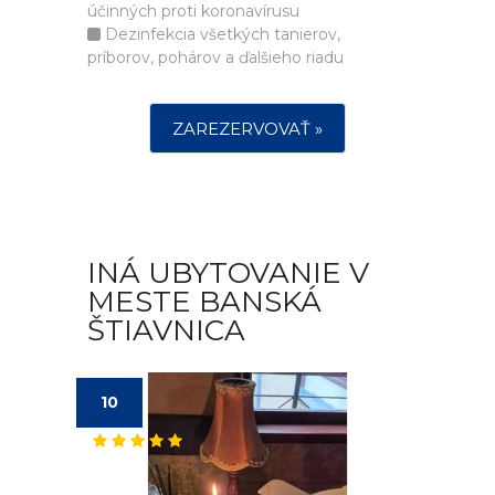
účinných proti koronavírusu
Dezinfekcia všetkých tanierov,
príborov, pohárov a ďalšieho riadu
ZAREZERVOVAŤ »
INÁ UBYTOVANIE V
MESTE BANSKÁ
ŠTIAVNICA
10