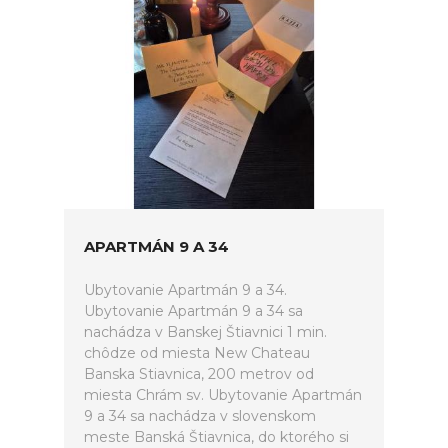
APARTMÁN 9 A 34
Ubytovanie Apartmán 9 a 34.
Ubytovanie Apartmán 9 a 34 sa
nachádza v Banskej Štiavnici 1 min.
chôdze od miesta New Chateau
Banska Stiavnica, 200 metrov od
miesta Chrám sv. Ubytovanie Apartmán
9 a 34 sa nachádza v slovenskom
meste Banská Štiavnica, do ktorého si