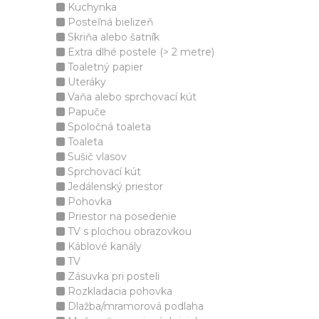
Kuchynka
Posteľná bielizeň
Skriňa alebo šatník
Extra dlhé postele (> 2 metre)
Toaletný papier
Uteráky
Vaňa alebo sprchovací kút
Papuče
Spoločná toaleta
Toaleta
Sušič vlasov
Sprchovací kút
Jedálenský priestor
Pohovka
Priestor na posedenie
TV s plochou obrazovkou
Káblové kanály
TV
Zásuvka pri posteli
Rozkladacia pohovka
Dlažba/mramorová podlaha