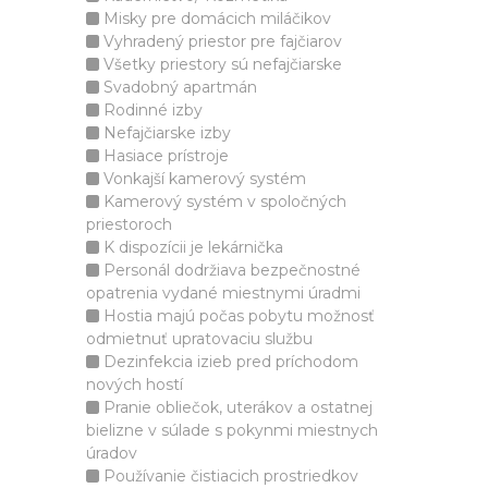
Misky pre domácich miláčikov
Vyhradený priestor pre fajčiarov
Všetky priestory sú nefajčiarske
Svadobný apartmán
Rodinné izby
Nefajčiarske izby
Hasiace prístroje
Vonkajší kamerový systém
Kamerový systém v spoločných
priestoroch
K dispozícii je lekárnička
Personál dodržiava bezpečnostné
opatrenia vydané miestnymi úradmi
Hostia majú počas pobytu možnosť
odmietnuť upratovaciu službu
Dezinfekcia izieb pred príchodom
nových hostí
Pranie obliečok, uterákov a ostatnej
bielizne v súlade s pokynmi miestnych
úradov
Používanie čistiacich prostriedkov