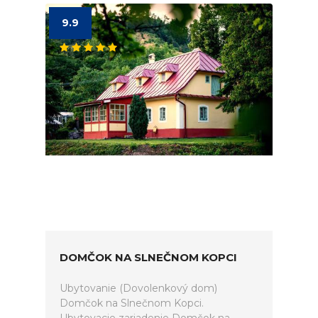
9.9
DOMČOK NA SLNEČNOM KOPCI
Ubytovanie (Dovolenkový dom)
Domčok na Slnečnom Kopci.