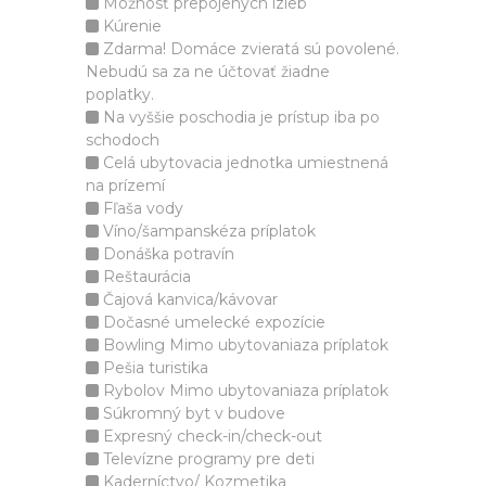
Možnosť prepojených izieb
Kúrenie
Zdarma! Domáce zvieratá sú povolené.
Nebudú sa za ne účtovať žiadne
poplatky.
Na vyššie poschodia je prístup iba po
schodoch
Celá ubytovacia jednotka umiestnená
na prízemí
Fľaša vody
Víno/šampanskéza príplatok
Donáška potravín
Reštaurácia
Čajová kanvica/kávovar
Dočasné umelecké expozície
Bowling Mimo ubytovaniaza príplatok
Pešia turistika
Rybolov Mimo ubytovaniaza príplatok
Súkromný byt v budove
Expresný check-in/check-out
Televízne programy pre deti
Kaderníctvo/ Kozmetika