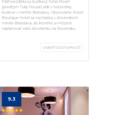
Päťhviezdičkový butikový hotel Roset
(predtým Tulip House) sídli v historickej
budove v centre Bratislavy. Ubytovanie Roset
Boutique Hotel sa nachádza v slovenskom
meste Bratislava, do ktorého si môžete
naplánovať vašú dovolenku na Slovensku.
OVERIŤ DOSTUPNOSŤ
9.3