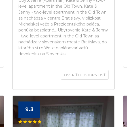
Ubytovanie (Apartmán) Kate & Jenny - two-
level apartment in the Old Town. Kate &
Jenny - two-level apartment in the Old Town
sa nachádza v centre Bratislavy, v blízkosti
Michalskej veže a Prezidentského paláca,
ponúka bezplatné... Ubytovanie Kate & Jenny
- two-level apartment in the Old Town sa
nachádza v slovenskom meste Bratislava, do
ktorého si môžete naplánovať vašú
dovolenku na Slovensku.
OVERIŤ DOSTUPNOSŤ
9.3