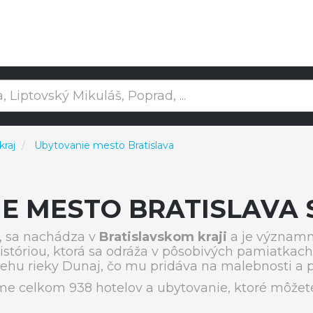
kraj
Ubytovanie mesto Bratislava
E MESTO BRATISLAVA 
, sa nachádza v
Bratislavskom kraji
a je významn
stóriou, ktorá sa odráža v pôsobivých pamiatkach,
brehu rieky Dunaj, čo mu pridáva na malebnosti a 
e celkom 938 hotelov a ubytovanie, ktoré môžete