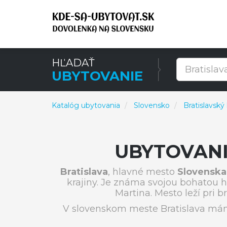
HĽADAŤ
UBYTOVANIE
Katalóg ubytovania
Slovensko
Bratislavský 
UBYTOVANI
Bratislava
, hlavné mesto
Slovenska
krajiny. Je známa svojou bohatou hi
Martina. Mesto leží pri 
V slovenskom meste Bratislava mám