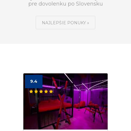
pre dovolenku po Slovensku
NAJLEPŠIE PONUKY »
9.4