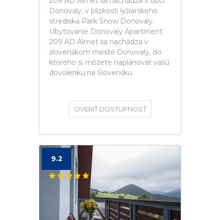
209 AD Almet sa nachádza v obci
Donovaly, v blízkosti lyžiarskeho
strediska Park Snow Donovaly.
Ubytovanie Donovaly Apartment
209 AD Almet sa nachádza v
slovenskom meste Donovaly, do
ktorého si môžete naplánovať vašú
dovolenku na Slovensku.
OVERIŤ DOSTUPNOSŤ
9.2