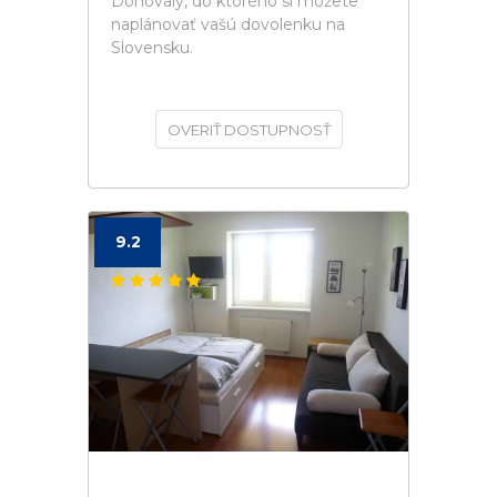
Donovaly, do ktorého si môžete
naplánovať vašú dovolenku na
Slovensku.
OVERIŤ DOSTUPNOSŤ
9.2