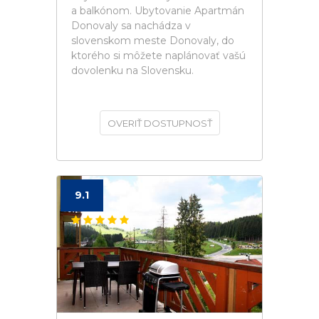
a balkónom. Ubytovanie Apartmán
Donovaly sa nachádza v
slovenskom meste Donovaly, do
ktorého si môžete naplánovať vašú
dovolenku na Slovensku.
OVERIŤ DOSTUPNOSŤ
9.1