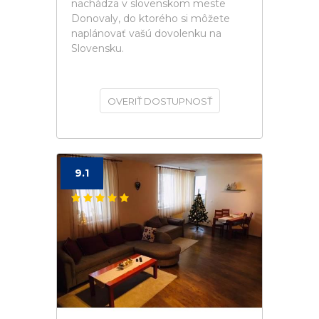
nachádza v slovenskom meste
Donovaly, do ktorého si môžete
naplánovať vašú dovolenku na
Slovensku.
OVERIŤ DOSTUPNOSŤ
9.1