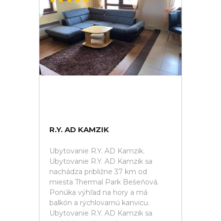
R.Y. AD KAMZIK
Ubytovanie R.Y. AD Kamzik.
Ubytovanie R.Y. AD Kamzik sa
nachádza približne 37 km od
miesta Thermal Park Bešeňová.
Ponúka výhľad na hory a má
balkón a rýchlovarnú kanvicu.
Ubytovanie R.Y. AD Kamzik sa