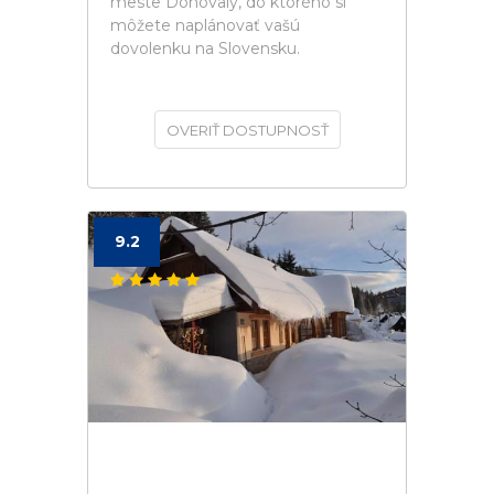
meste Donovaly, do ktorého si
môžete naplánovať vašú
dovolenku na Slovensku.
OVERIŤ DOSTUPNOSŤ
9.2