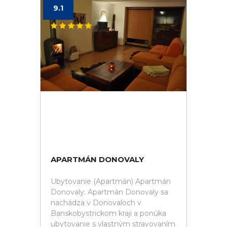
9.1
APARTMÁN DONOVALY
Ubytovanie (Apartmán) Apartmán
Donovaly. Apartmán Donovaly sa
nachádza v Donovaloch v
Banskobystrickom kraji a ponúka
ubytovanie s vlastným stravovaním