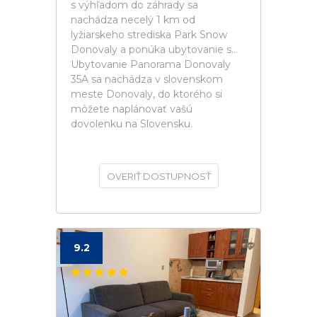
s výhľadom do záhrady sa
nachádza necelý 1 km od
lyžiarskeho strediska Park Snow
Donovaly a ponúka ubytovanie s...
Ubytovanie Panorama Donovaly
35A sa nachádza v slovenskom
meste Donovaly, do ktorého si
môžete naplánovať vašú
dovolenku na Slovensku.
OVERIŤ DOSTUPNOSŤ
9.2