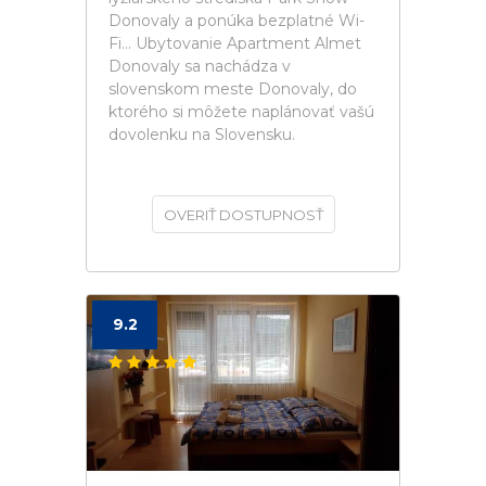
Donovaly a ponúka bezplatné Wi-
Fi... Ubytovanie Apartment Almet
Donovaly sa nachádza v
slovenskom meste Donovaly, do
ktorého si môžete naplánovať vašú
dovolenku na Slovensku.
OVERIŤ DOSTUPNOSŤ
9.2