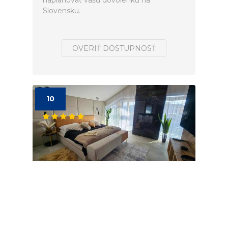
naplánovať vašú dovolenku na
Slovensku.
OVERIŤ DOSTUPNOSŤ
10