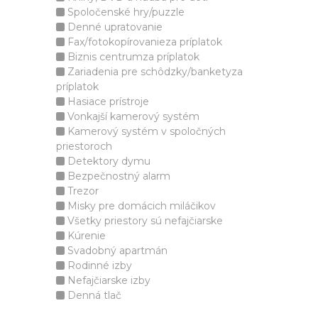
Spoločenské hry/puzzle
Denné upratovanie
Fax/fotokopírovanieza príplatok
Biznis centrumza príplatok
Zariadenia pre schôdzky/banketyza
príplatok
Hasiace prístroje
Vonkajší kamerový systém
Kamerový systém v spoločných
priestoroch
Detektory dymu
Bezpečnostný alarm
Trezor
Misky pre domácich miláčikov
Všetky priestory sú nefajčiarske
Kúrenie
Svadobný apartmán
Rodinné izby
Nefajčiarske izby
Denná tlač