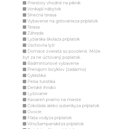
Priestory vhodné na piknik
Vonkajší nábytok
Slnečná terasa
Vybavenie na grilovanieza príplatok
Terasa
Záhrada
Lyžiarska školaza príplatok
Úschovňa lyží
Domáce zvieratá sú povolené. Môže
byť za ne účtovaný poplatok.
Badmintonové vybavenie
Prenájom bicyklov (zadarmo)
Cyklistika
Pešia turistika
Detské ihrisko
Lyžovanie
Kaviareň priamo na mieste
Čokoláda alebo sušienkyza príplatok
Ovocie
Fľaša vodyza príplatok
Víno/šampanskéza príplatok