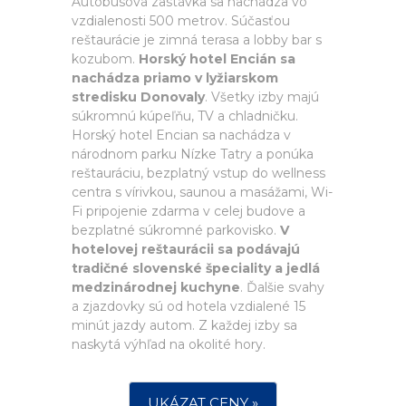
Autobusová zastávka sa nachádza vo
vzdialenosti 500 metrov. Súčasťou
reštaurácie je zimná terasa a lobby bar s
kozubom.
Horský hotel Encián sa
nachádza priamo v lyžiarskom
stredisku Donovaly
. Všetky izby majú
súkromnú kúpeľňu, TV a chladničku.
Horský hotel Encian sa nachádza v
národnom parku Nízke Tatry a ponúka
reštauráciu, bezplatný vstup do wellness
centra s vírivkou, saunou a masážami, Wi-
Fi pripojenie zdarma v celej budove a
bezplatné súkromné parkovisko.
V
hotelovej reštaurácii sa podávajú
tradičné slovenské špeciality a jedlá
medzinárodnej kuchyne
. Ďalšie svahy
a zjazdovky sú od hotela vzdialené 15
minút jazdy autom. Z každej izby sa
naskytá výhľad na okolité hory.
UKÁZAT CENY »