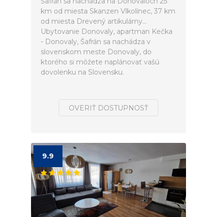
Šafrán sa nachádza na Donovaloch 25
km od miesta Skanzen Vlkolínec, 37 km
od miesta Drevený artikulárny...
Ubytovanie Donovaly, apartman Kečka
- Donovaly, Šafrán sa nachádza v
slovenskom meste Donovaly, do
ktorého si môžete naplánovať vašú
dovolenku na Slovensku.
OVERIŤ DOSTUPNOSŤ
9.9