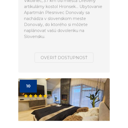
Vlkolínec, 37 km od miesta Drevený
artikulárny kostol Hronsek... Ubytovanie
Apartmán Plesnivec Donovaly sa
nachádza v slovenskom meste
Donovaly, do ktorého si môžete
naplánovať vašú dovolenku na
Slovensku.
OVERIŤ DOSTUPNOSŤ
10