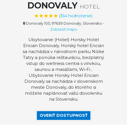
DONOVALY
HOTEL
(
364
hodnotenie)
Donovaly 105, 97639 Donovaly, Slovensko
-
Zobraziť mapu
Ubytovanie (Hotel) Horsky Hotel
Encian Donovaly. Horský hotel Encian
sa nachádza v národnom parku Nízke
Tatry a ponúka reštauráciu, bezplatný
vstup do wellness centra s vírivkou,
saunou a masážami, Wi-Fi...
Ubytovanie Horsky Hotel Encian
Donovaly sa nachádza v slovenskom
meste Donovaly, do ktorého si
môžete naplánovať vašú dovolenku
na Slovensku.
OVERIŤ DOSTUPNOSŤ