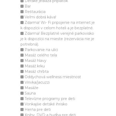
Detské jedláza príplatok
Bar
Reštaurácia
Veľmi dobrá káva!
Zdarma! Wi- Fi pripojenie na internet je
k dispozícii v celom hoteli a je bezplatné.
Zdarma! Bezplatné verejné parkovisko
je k dispozícii na mieste (rezervácia nie je
potrebná).
Parkovanie na ulici
Masáž celého tela
Masáž hlavy
Masáž krku
Masáž chrbta
Oddychová wellness miestnosť
Vírivka/jacuzzi
Masáže
Sauna
Televízne programy pre deti
Vonkajšie detské ihrisko
Herňa pre deti
Knihy, DVD a hudba pre deti