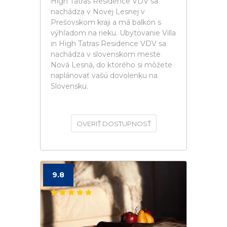
High Tatras Residence VDV sa
nachádza v Novej Lesnej v
Prešovskom kraji a má balkón s
výhľadom na rieku. Ubytovanie Villa
in High Tatras Residence VDV sa
nachádza v slovenskom meste
Nová Lesná, do ktorého si môžete
naplánovať vašú dovolenku na
Slovensku.
OVERIŤ DOSTUPNOSŤ
9.8