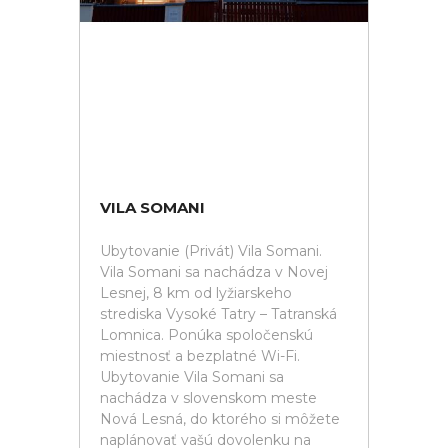
VILA SOMANI
Ubytovanie (Privát) Vila Somani.
Vila Somani sa nachádza v Novej
Lesnej, 8 km od lyžiarskeho
strediska Vysoké Tatry – Tatranská
Lomnica. Ponúka spoločenskú
miestnosť a bezplatné Wi-Fi.
Ubytovanie Vila Somani sa
nachádza v slovenskom meste
Nová Lesná, do ktorého si môžete
naplánovať vašú dovolenku na