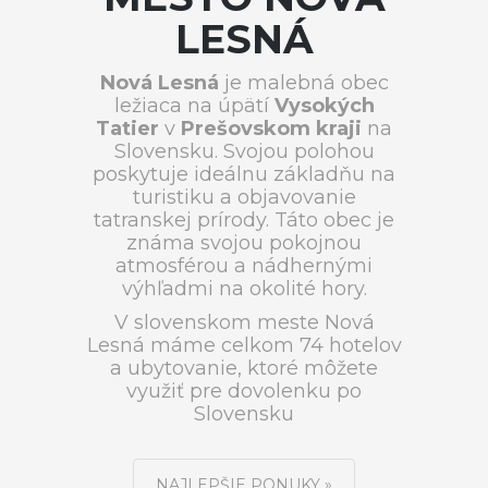
LESNÁ
Nová Lesná
je malebná obec
ležiaca na úpätí
Vysokých
Tatier
v
Prešovskom kraji
na
Slovensku. Svojou polohou
poskytuje ideálnu základňu na
turistiku a objavovanie
tatranskej prírody. Táto obec je
známa svojou pokojnou
atmosférou a nádhernými
výhľadmi na okolité hory.
V slovenskom meste Nová
Lesná máme celkom 74 hotelov
a ubytovanie, ktoré môžete
využiť pre dovolenku po
Slovensku
NAJLEPŠIE PONUKY »