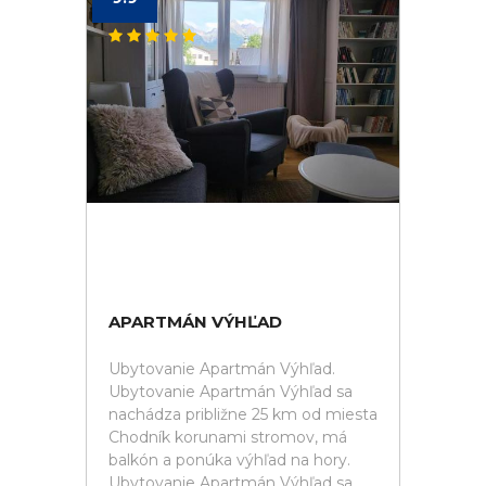
APARTMÁN VÝHĽAD
Ubytovanie Apartmán Výhľad.
Ubytovanie Apartmán Výhľad sa
nachádza približne 25 km od miesta
Chodník korunami stromov, má
balkón a ponúka výhľad na hory.
Ubytovanie Apartmán Výhľad sa