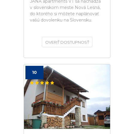
JANA apartments VT sa nachádza
v slovenskom meste Nová Lesná,
do ktorého si môžete naplánovať
vašú dovolenku na Slovensku.
OVERIŤ DOSTUPNOSŤ
10