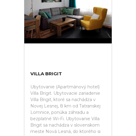
VILLA BRIGIT
Ubytovanie (Apartmánový hotel)
Villa Brigit. Ubytovacie zariadenie
Villa Brigit, ktoré sa nachádza v
Novej Lesnej, 8 km od Tatranskej
Lomnice, ponúka záhradu a
bezplatné Wi-Fi. Ubytovanie Villa
Brigit sa nachádza v slovenskom
meste Nová Lesná, do ktorého si