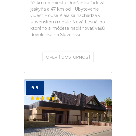
42 km od miesta Dobšinská ľadová
jaskyňa a 47 km od... Ubytovanie
Guest House Klara sa nachádza v
slovenskom meste Nová Lesná, do
ktorého si môžete naplánovať vašú
dovolenku na Slovensku.
OVERIŤ DOSTUPNOSŤ
9.9