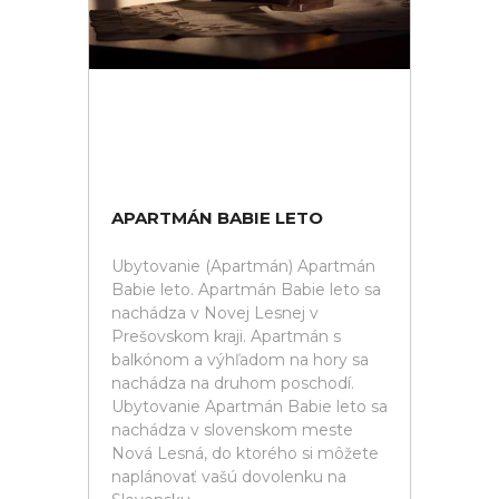
APARTMÁN BABIE LETO
Ubytovanie (Apartmán) Apartmán
Babie leto. Apartmán Babie leto sa
nachádza v Novej Lesnej v
Prešovskom kraji. Apartmán s
balkónom a výhľadom na hory sa
nachádza na druhom poschodí.
Ubytovanie Apartmán Babie leto sa
nachádza v slovenskom meste
Nová Lesná, do ktorého si môžete
naplánovať vašú dovolenku na