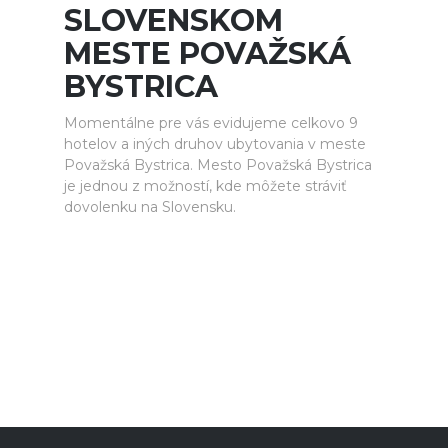
SLOVENSKOM
MESTE POVAŽSKÁ
BYSTRICA
Momentálne pre vás evidujeme celkovo 9
hotelov a iných druhov ubytovania v meste
Považská Bystrica. Mesto Považská Bystrica
je jednou z možností, kde môžete stráviť
dovolenku na Slovensku.