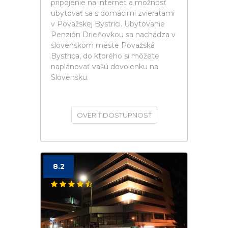
pripojenie na internet a možnosť
ubytovať sa s domácimi zvieratami
v Považskej Bystrici. Ubytovanie
Penzión Drieňovkou sa nachádza v
slovenskom meste Považská
Bystrica, do ktorého si môžete
naplánovať vašú dovolenku na
Slovensku.
OVERIŤ DOSTUPNOSŤ
8.2