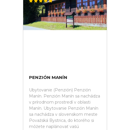
PENZIÓN MANÍN
Ubytovanie (Penzión) Penzión
Manín. Penzión Manín sa nachádza
v prírodnom prostredí v oblasti
Manín. Ubytovanie Penzión Manín
sa nachádza v slovenskom meste
Považská Bystrica, do ktorého si
môžete naplánovať vašú