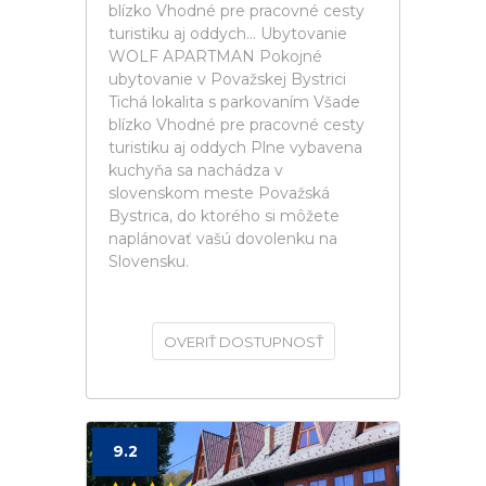
blízko Vhodné pre pracovné cesty
turistiku aj oddych... Ubytovanie
WOLF APARTMAN Pokojné
ubytovanie v Považskej Bystrici
Tichá lokalita s parkovaním Všade
blízko Vhodné pre pracovné cesty
turistiku aj oddych Plne vybavena
kuchyňa sa nachádza v
slovenskom meste Považská
Bystrica, do ktorého si môžete
naplánovať vašú dovolenku na
Slovensku.
OVERIŤ DOSTUPNOSŤ
9.2