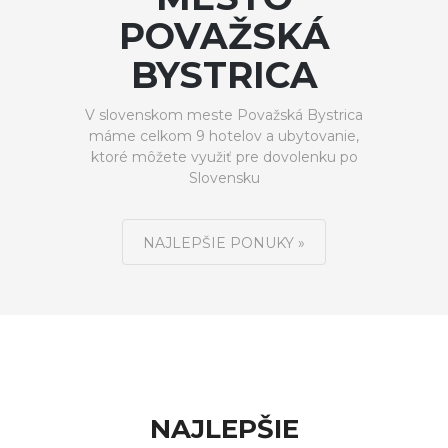
POVAŽSKÁ
BYSTRICA
V slovenskom meste Považská Bystrica
máme celkom 9 hotelov a ubytovanie,
ktoré môžete využiť pre dovolenku po
Slovensku
NAJLEPŠIE PONUKY »
NAJLEPŠIE